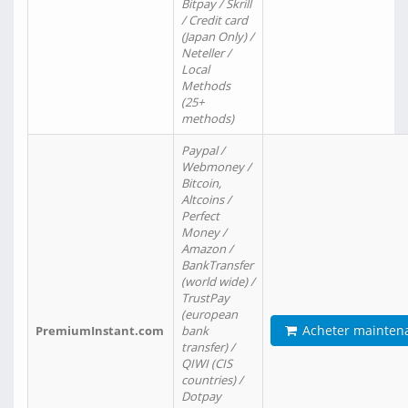
Bitpay / Skrill
/ Credit card
(Japan Only) /
Neteller /
Local
Methods
(25+
methods)
Paypal /
Webmoney /
Bitcoin,
Altcoins /
Perfect
Money /
Amazon /
BankTransfer
(world wide) /
TrustPay
(european
Acheter mainten
PremiumInstant.com
bank
transfer) /
QIWI (CIS
countries) /
Dotpay