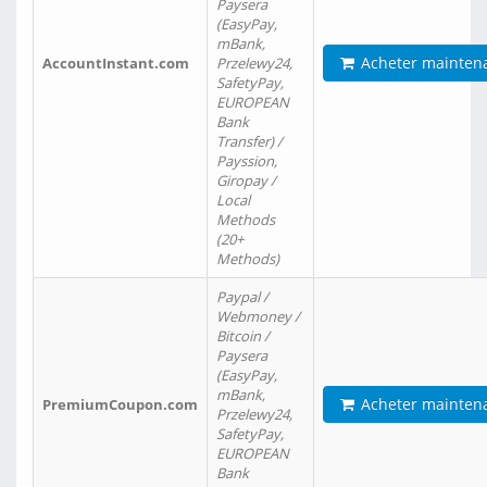
Paysera
(EasyPay,
mBank,
Acheter mainten
AccountInstant.com
Przelewy24,
SafetyPay,
EUROPEAN
Bank
Transfer) /
Payssion,
Giropay /
Local
Methods
(20+
Methods)
Paypal /
Webmoney /
Bitcoin /
Paysera
(EasyPay,
mBank,
Acheter mainten
PremiumCoupon.com
Przelewy24,
SafetyPay,
EUROPEAN
Bank