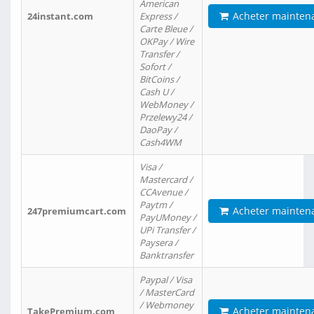
American
Acheter mainten
24instant.com
Express /
Carte Bleue /
OKPay / Wire
Transfer /
Sofort /
BitCoins /
Cash U /
WebMoney /
Przelewy24 /
DaoPay /
Cash4WM
Visa /
Mastercard /
CCAvenue /
Paytm /
Acheter mainten
247premiumcart.com
PayUMoney /
UPi Transfer /
Paysera /
Banktransfer
Paypal / Visa
/ MasterCard
/ Webmoney
Acheter mainten
TakePremium.com