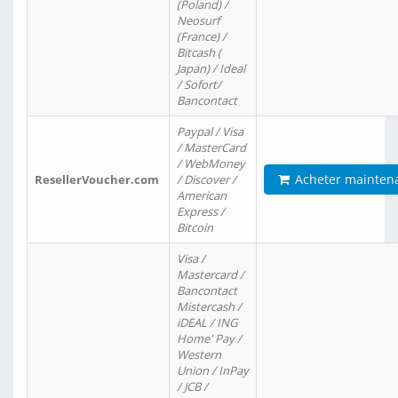
(Poland) /
Neosurf
(France) /
Bitcash (
Japan) / Ideal
/ Sofort/
Bancontact
Paypal / Visa
/ MasterCard
/ WebMoney
Acheter mainten
ResellerVoucher.com
/ Discover /
American
Express /
Bitcoin
Visa /
Mastercard /
Bancontact
Mistercash /
iDEAL / ING
Home' Pay /
Western
Union / InPay
/ JCB /