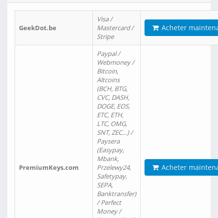
Visa /
Acheter mainten
GeekDot.be
Mastercard /
Stripe
Paypal /
Webmoney /
Bitcoin,
Altcoins
(BCH, BTG,
CVC, DASH,
DOGE, EOS,
ETC, ETH,
LTC, OMG,
SNT, ZEC…) /
Paysera
(Easypay,
Mbank,
Acheter mainten
PremiumKeys.com
Przelewy24,
Safetypay,
SEPA,
Banktransfer)
/ Perfect
Money /