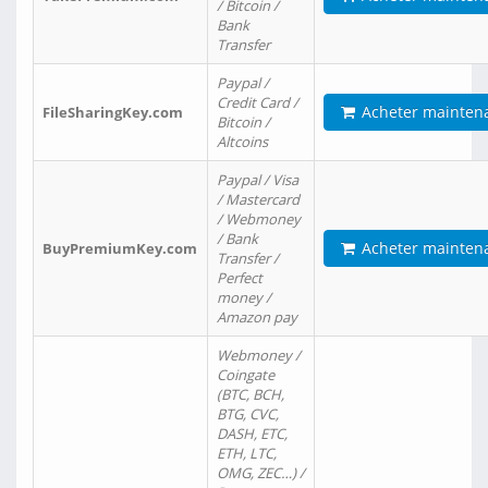
/ Bitcoin /
Bank
Transfer
Paypal /
Credit Card /
Acheter mainten
FileSharingKey.com
Bitcoin /
Altcoins
Paypal / Visa
/ Mastercard
/ Webmoney
/ Bank
Acheter mainten
BuyPremiumKey.com
Transfer /
Perfect
money /
Amazon pay
Webmoney /
Coingate
(BTC, BCH,
BTG, CVC,
DASH, ETC,
ETH, LTC,
OMG, ZEC…) /