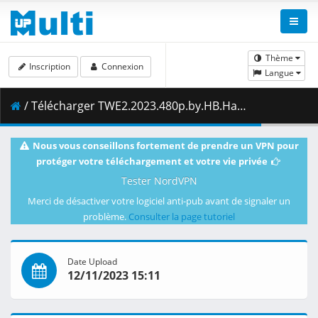
Thème
Inscription
Connexion
Langue
/ Télécharger TWE2.2023.480p.by.HB.Hammad.Dyar.mkv ( 557.11 MB )
Nous vous conseillons fortement de prendre un VPN pour
protéger votre téléchargement et votre vie privée
Tester NordVPN
Merci de désactiver votre logiciel anti-pub avant de signaler un
problème.
Consulter la page tutoriel
Date Upload
12/11/2023 15:11