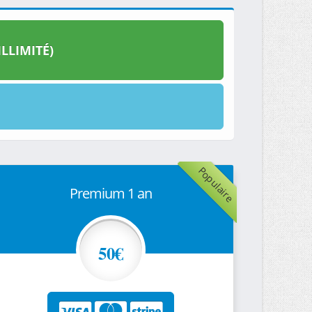
LLIMITÉ)
Populaire
Premium 1 an
50€