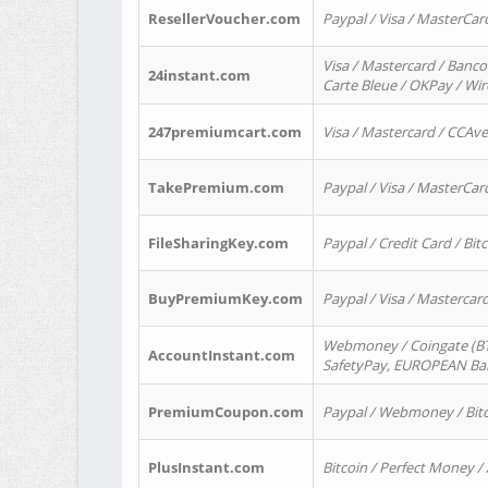
ResellerVoucher.com
Paypal / Visa / MasterCar
Visa / Mastercard / Banco
24instant.com
Carte Bleue / OKPay / Wi
247premiumcart.com
Visa / Mastercard / CCAv
TakePremium.com
Paypal / Visa / MasterCar
FileSharingKey.com
Paypal / Credit Card / Bitc
BuyPremiumKey.com
Paypal / Visa / Masterca
Webmoney / Coingate (BTC
AccountInstant.com
SafetyPay, EUROPEAN Bank
PremiumCoupon.com
Paypal / Webmoney / Bitc
PlusInstant.com
Bitcoin / Perfect Money /