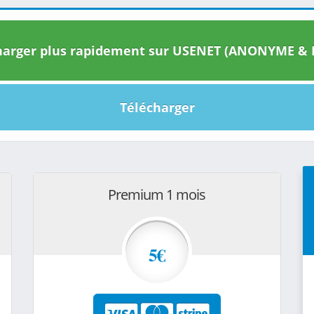
arger plus rapidement sur USENET (ANONYME & I
Télécharger
Premium 1 mois
5€