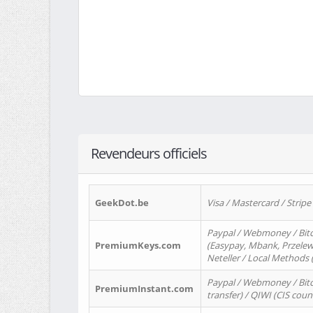
Revendeurs officiels
GeekDot.be
Visa / Mastercard / Stripe
Paypal / Webmoney / Bitc
PremiumKeys.com
(Easypay, Mbank, Przelewy2
Neteller / Local Methods
Paypal / Webmoney / Bitc
PremiumInstant.com
transfer) / QIWI (CIS coun