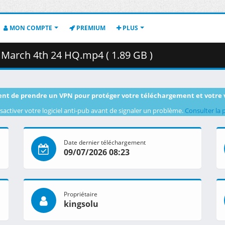
MON COMPTE
PREMIUM
PLUS
March 4th 24 HQ.mp4 ( 1.89 GB )
nt de prendre un VPN pour protéger votre téléchargement et votre 
sactiver votre logiciel anti-pub avant de signaler un problème.
Consulter la 
Date dernier téléchargement
09/07/2026 08:23
Propriétaire
kingsolu