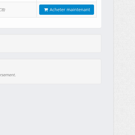
Acheter maintenant
CB)
ursement.