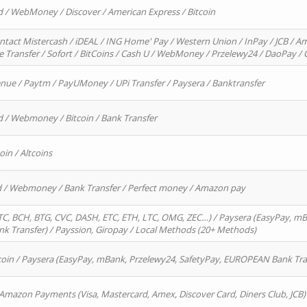
d / WebMoney / Discover / American Express / Bitcoin
ntact Mistercash / iDEAL / ING Home' Pay / Western Union / InPay / JCB / Am
re Transfer / Sofort / BitCoins / Cash U / WebMoney / Przelewy24 / DaoPay 
enue / Paytm / PayUMoney / UPi Transfer / Paysera / Banktransfer
d / Webmoney / Bitcoin / Bank Transfer
oin / Altcoins
rd / Webmoney / Bank Transfer / Perfect money / Amazon pay
, BCH, BTG, CVC, DASH, ETC, ETH, LTC, OMG, ZEC…) / Paysera (EasyPay, mB
 Transfer) / Payssion, Giropay / Local Methods (20+ Methods)
oin / Paysera (EasyPay, mBank, Przelewy24, SafetyPay, EUROPEAN Bank Transf
 Amazon Payments (Visa, Mastercard, Amex, Discover Card, Diners Club, JCB)