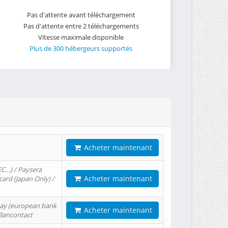
Pas d'attente avant téléchargement
Pas d'attente entre 2 téléchargements
Vitesse maximale disponible
Plus de 300 hébergeurs supportés
Acheter maintenant
EC…) / Paysera
Acheter maintenant
card (Japan Only) /
tPay (european bank
Acheter maintenant
/ Bancontact