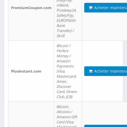
(EasyPay,
mBank,
Acheter mainten
PremiumCoupon.com
Przelewy24,
SafetyPay,
EUROPEAN
Bank
Transfer) /
Skrill
Bitcoin /
Perfect
Money /
Amazon
Payments
Acheter mainten
PlusInstant.com
(Visa,
Mastercard,
Amex,
Discover
Card, Diners
Club, JCB)
Bitcoin,
Altcoins /
Amazon Gift
Card (Visa,