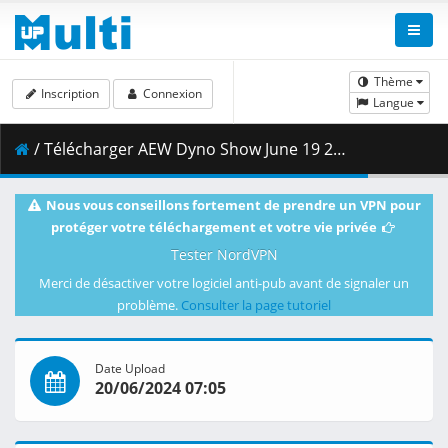
Thème
Inscription
Connexion
Langue
/ Télécharger AEW Dyno Show June 19 2024 720p HDTV.mp4 ( 1.73 GB )
Nous vous conseillons fortement de prendre un VPN pour
protéger votre téléchargement et votre vie privée
Tester NordVPN
Merci de désactiver votre logiciel anti-pub avant de signaler un
problème.
Consulter la page tutoriel
Date Upload
20/06/2024 07:05