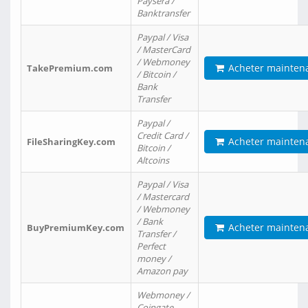
Paysera /
Banktransfer
Paypal / Visa
/ MasterCard
/ Webmoney
Acheter mainten
TakePremium.com
/ Bitcoin /
Bank
Transfer
Paypal /
Credit Card /
Acheter mainten
FileSharingKey.com
Bitcoin /
Altcoins
Paypal / Visa
/ Mastercard
/ Webmoney
/ Bank
Acheter mainten
BuyPremiumKey.com
Transfer /
Perfect
money /
Amazon pay
Webmoney /
Coingate