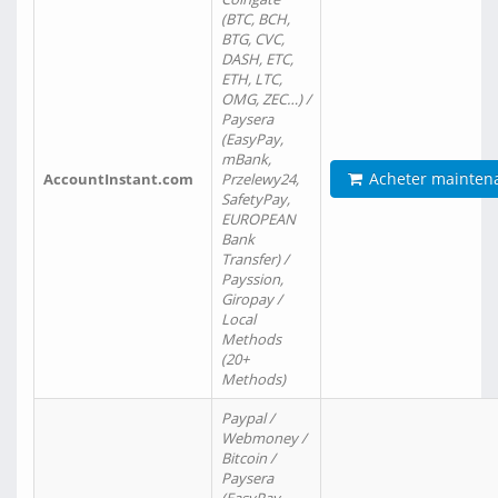
(BTC, BCH,
BTG, CVC,
DASH, ETC,
ETH, LTC,
OMG, ZEC…) /
Paysera
(EasyPay,
mBank,
Acheter mainten
AccountInstant.com
Przelewy24,
SafetyPay,
EUROPEAN
Bank
Transfer) /
Payssion,
Giropay /
Local
Methods
(20+
Methods)
Paypal /
Webmoney /
Bitcoin /
Paysera