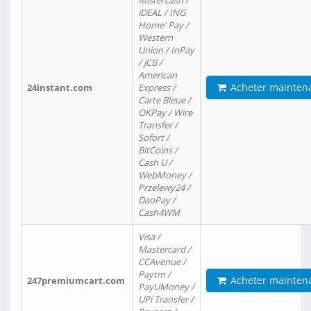
Mistercash /
iDEAL / ING
Home' Pay /
Western
Union / InPay
/ JCB /
American
Acheter mainten
24instant.com
Express /
Carte Bleue /
OKPay / Wire
Transfer /
Sofort /
BitCoins /
Cash U /
WebMoney /
Przelewy24 /
DaoPay /
Cash4WM
Visa /
Mastercard /
CCAvenue /
Paytm /
Acheter mainten
247premiumcart.com
PayUMoney /
UPi Transfer /