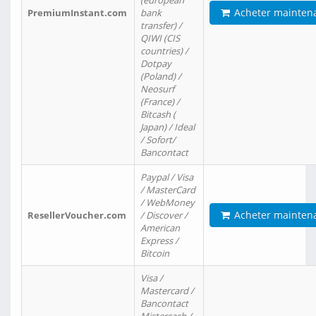
(european
Acheter mainten
PremiumInstant.com
bank
transfer) /
QIWI (CIS
countries) /
Dotpay
(Poland) /
Neosurf
(France) /
Bitcash (
Japan) / Ideal
/ Sofort/
Bancontact
Paypal / Visa
/ MasterCard
/ WebMoney
Acheter mainten
ResellerVoucher.com
/ Discover /
American
Express /
Bitcoin
Visa /
Mastercard /
Bancontact