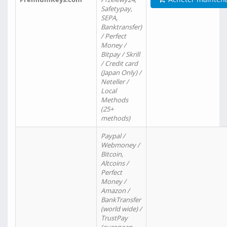
Safetypay,
SEPA,
Banktransfer)
/ Perfect
Money /
Bitpay / Skrill
/ Credit card
(Japan Only) /
Neteller /
Local
Methods
(25+
methods)
Paypal /
Webmoney /
Bitcoin,
Altcoins /
Perfect
Money /
Amazon /
BankTransfer
(world wide) /
TrustPay