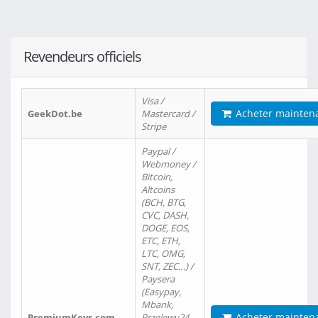
Revendeurs officiels
Visa /
Acheter mainten
GeekDot.be
Mastercard /
Stripe
Paypal /
Webmoney /
Bitcoin,
Altcoins
(BCH, BTG,
CVC, DASH,
DOGE, EOS,
ETC, ETH,
LTC, OMG,
SNT, ZEC…) /
Paysera
(Easypay,
Mbank,
Acheter mainten
PremiumKeys.com
Przelewy24,