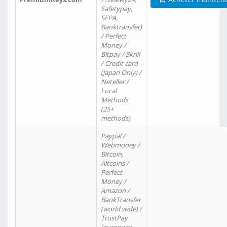
Safetypay,
SEPA,
Banktransfer)
/ Perfect
Money /
Bitpay / Skrill
/ Credit card
(Japan Only) /
Neteller /
Local
Methods
(25+
methods)
Paypal /
Webmoney /
Bitcoin,
Altcoins /
Perfect
Money /
Amazon /
BankTransfer
(world wide) /
TrustPay