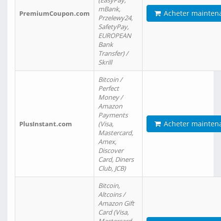
(EasyPay,
mBank,
Acheter mainten
PremiumCoupon.com
Przelewy24,
SafetyPay,
EUROPEAN
Bank
Transfer) /
Skrill
Bitcoin /
Perfect
Money /
Amazon
Payments
Acheter mainten
PlusInstant.com
(Visa,
Mastercard,
Amex,
Discover
Card, Diners
Club, JCB)
Bitcoin,
Altcoins /
Amazon Gift
Card (Visa,