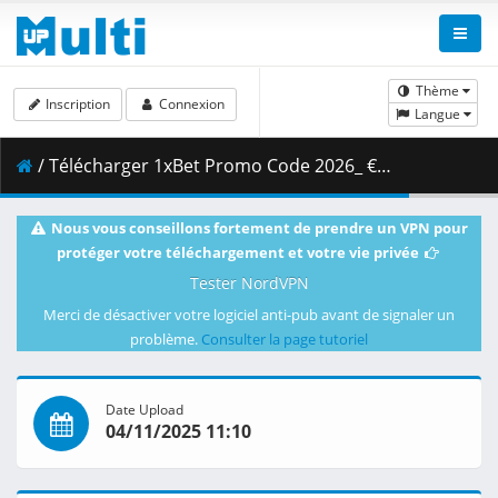
Thème
Inscription
Connexion
Langue
/ Télécharger 1xBet Promo Code 2026_ €1950 Casino Package .pdf ( 421.58 kB )
Nous vous conseillons fortement de prendre un VPN pour
protéger votre téléchargement et votre vie privée
Tester NordVPN
Merci de désactiver votre logiciel anti-pub avant de signaler un
problème.
Consulter la page tutoriel
Date Upload
04/11/2025 11:10