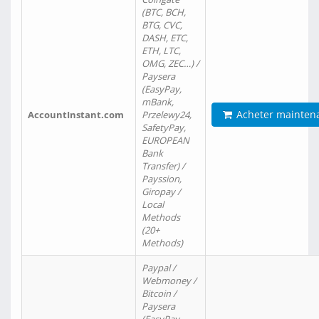
(BTC, BCH,
BTG, CVC,
DASH, ETC,
ETH, LTC,
OMG, ZEC…) /
Paysera
(EasyPay,
mBank,
Acheter mainten
AccountInstant.com
Przelewy24,
SafetyPay,
EUROPEAN
Bank
Transfer) /
Payssion,
Giropay /
Local
Methods
(20+
Methods)
Paypal /
Webmoney /
Bitcoin /
Paysera