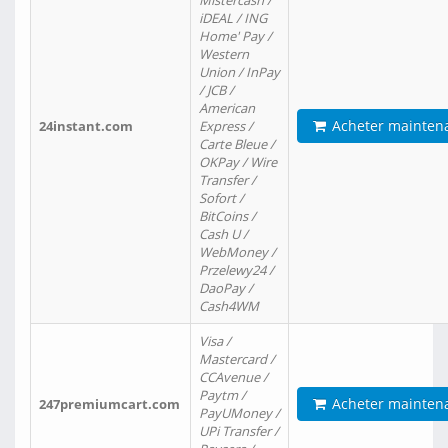
Mistercash /
iDEAL / ING
Home' Pay /
Western
Union / InPay
/ JCB /
American
Acheter mainten
24instant.com
Express /
Carte Bleue /
OKPay / Wire
Transfer /
Sofort /
BitCoins /
Cash U /
WebMoney /
Przelewy24 /
DaoPay /
Cash4WM
Visa /
Mastercard /
CCAvenue /
Paytm /
Acheter mainten
247premiumcart.com
PayUMoney /
UPi Transfer /