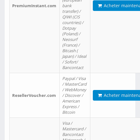
(european
Acheter mainten
PremiumInstant.com
bank
transfer) /
QIWI (CIS
countries) /
Dotpay
(Poland) /
Neosurf
(France) /
Bitcash (
Japan) / Ideal
/ Sofort/
Bancontact
Paypal / Visa
/ MasterCard
/ WebMoney
Acheter mainten
ResellerVoucher.com
/ Discover /
American
Express /
Bitcoin
Visa /
Mastercard /
Bancontact