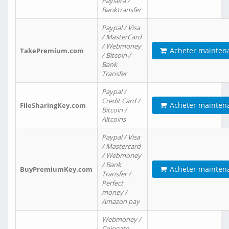
Paysera /
Banktransfer
Paypal / Visa
/ MasterCard
/ Webmoney
Acheter mainten
TakePremium.com
/ Bitcoin /
Bank
Transfer
Paypal /
Credit Card /
Acheter mainten
FileSharingKey.com
Bitcoin /
Altcoins
Paypal / Visa
/ Mastercard
/ Webmoney
/ Bank
Acheter mainten
BuyPremiumKey.com
Transfer /
Perfect
money /
Amazon pay
Webmoney /
Coingate