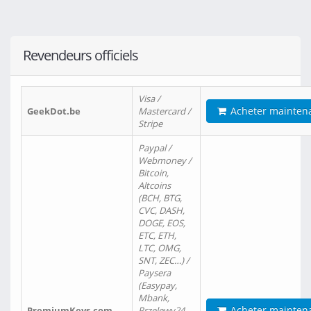
Revendeurs officiels
Visa /
Acheter mainten
GeekDot.be
Mastercard /
Stripe
Paypal /
Webmoney /
Bitcoin,
Altcoins
(BCH, BTG,
CVC, DASH,
DOGE, EOS,
ETC, ETH,
LTC, OMG,
SNT, ZEC…) /
Paysera
(Easypay,
Mbank,
Acheter mainten
PremiumKeys.com
Przelewy24,