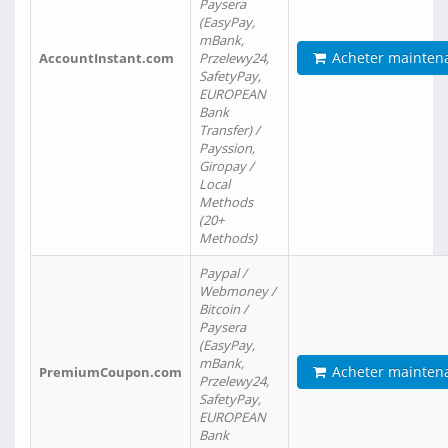
Paysera
(EasyPay,
mBank,
Acheter mainten
AccountInstant.com
Przelewy24,
SafetyPay,
EUROPEAN
Bank
Transfer) /
Payssion,
Giropay /
Local
Methods
(20+
Methods)
Paypal /
Webmoney /
Bitcoin /
Paysera
(EasyPay,
mBank,
Acheter mainten
PremiumCoupon.com
Przelewy24,
SafetyPay,
EUROPEAN
Bank