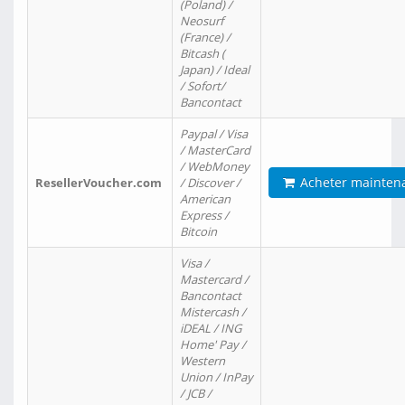
(Poland) /
Neosurf
(France) /
Bitcash (
Japan) / Ideal
/ Sofort/
Bancontact
Paypal / Visa
/ MasterCard
/ WebMoney
Acheter mainten
ResellerVoucher.com
/ Discover /
American
Express /
Bitcoin
Visa /
Mastercard /
Bancontact
Mistercash /
iDEAL / ING
Home' Pay /
Western
Union / InPay
/ JCB /