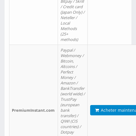
Bitpay / Skrill
/ Credit card
(Japan Only) /
Neteller /
Local
Methods
(25+
methods)
Paypal /
Webmoney /
Bitcoin,
Altcoins /
Perfect
Money /
Amazon /
BankTransfer
(world wide) /
TrustPay
(european
Acheter mainten
PremiumInstant.com
bank
transfer) /
QIWI (CIS
countries) /
Dotpay