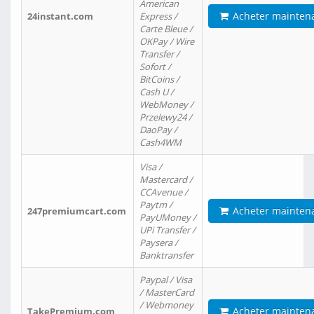
American
Acheter mainten
24instant.com
Express /
Carte Bleue /
OKPay / Wire
Transfer /
Sofort /
BitCoins /
Cash U /
WebMoney /
Przelewy24 /
DaoPay /
Cash4WM
Visa /
Mastercard /
CCAvenue /
Paytm /
Acheter mainten
247premiumcart.com
PayUMoney /
UPi Transfer /
Paysera /
Banktransfer
Paypal / Visa
/ MasterCard
/ Webmoney
Acheter mainten
TakePremium.com