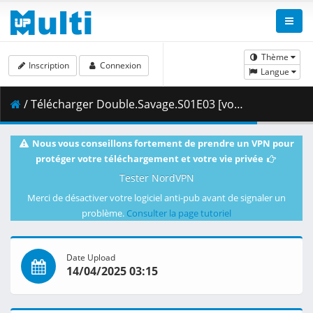
Thème
Inscription
Connexion
Langue
/ Télécharger Double.Savage.S01E03 [vostfr].mp4 ( 876.88 MB )
Nous vous conseillons fortement de prendre un VPN pour
protéger votre téléchargement et votre vie privée
Tester NordVPN
Merci de désactiver votre logiciel anti-pub avant de signaler un
problème.
Consulter la page tutoriel
Date Upload
14/04/2025 03:15