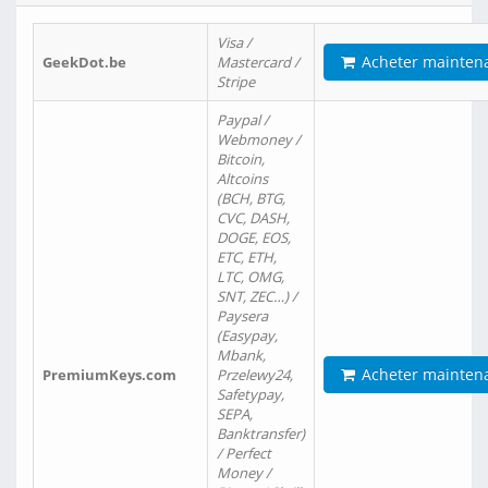
Visa /
Acheter mainten
GeekDot.be
Mastercard /
Stripe
Paypal /
Webmoney /
Bitcoin,
Altcoins
(BCH, BTG,
CVC, DASH,
DOGE, EOS,
ETC, ETH,
LTC, OMG,
SNT, ZEC…) /
Paysera
(Easypay,
Mbank,
Acheter mainten
PremiumKeys.com
Przelewy24,
Safetypay,
SEPA,
Banktransfer)
/ Perfect
Money /