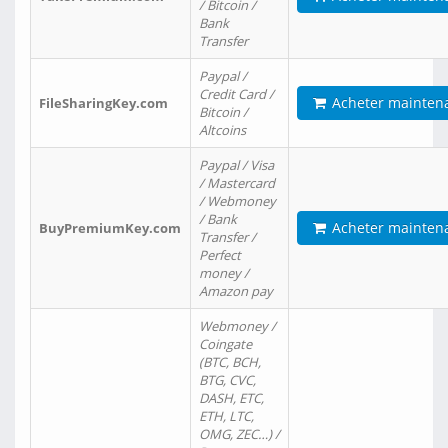
/ Bitcoin /
Bank
Transfer
Paypal /
Credit Card /
Acheter mainten
FileSharingKey.com
Bitcoin /
Altcoins
Paypal / Visa
/ Mastercard
/ Webmoney
/ Bank
Acheter mainten
BuyPremiumKey.com
Transfer /
Perfect
money /
Amazon pay
Webmoney /
Coingate
(BTC, BCH,
BTG, CVC,
DASH, ETC,
ETH, LTC,
OMG, ZEC…) /