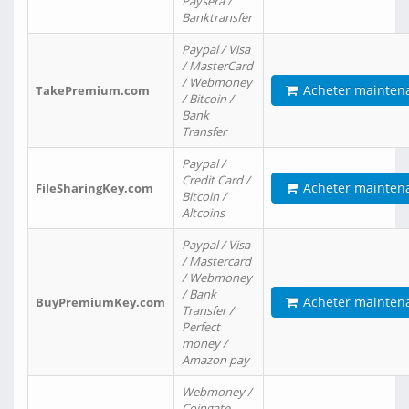
Paysera /
Banktransfer
Paypal / Visa
/ MasterCard
/ Webmoney
Acheter mainten
TakePremium.com
/ Bitcoin /
Bank
Transfer
Paypal /
Credit Card /
Acheter mainten
FileSharingKey.com
Bitcoin /
Altcoins
Paypal / Visa
/ Mastercard
/ Webmoney
/ Bank
Acheter mainten
BuyPremiumKey.com
Transfer /
Perfect
money /
Amazon pay
Webmoney /
Coingate