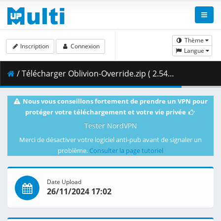
Thème
Inscription
Connexion
Langue
/ Télécharger Oblivion-Override.zip ( 2.54 GB )
Nous vous conseillons fortement de prendre un VPN pour
protéger votre téléchargement et votre vie privée
Tester NordVPN
Merci de désactiver votre logiciel anti-pub avant de signaler un
problème.
Consulter la page tutoriel
Date Upload
26/11/2024 17:02