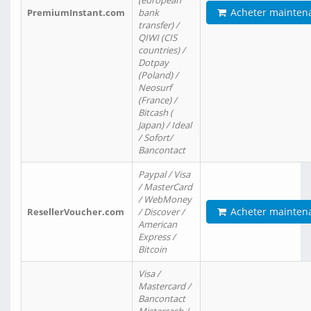
(european
Acheter mainten
PremiumInstant.com
bank
transfer) /
QIWI (CIS
countries) /
Dotpay
(Poland) /
Neosurf
(France) /
Bitcash (
Japan) / Ideal
/ Sofort/
Bancontact
Paypal / Visa
/ MasterCard
/ WebMoney
Acheter mainten
ResellerVoucher.com
/ Discover /
American
Express /
Bitcoin
Visa /
Mastercard /
Bancontact