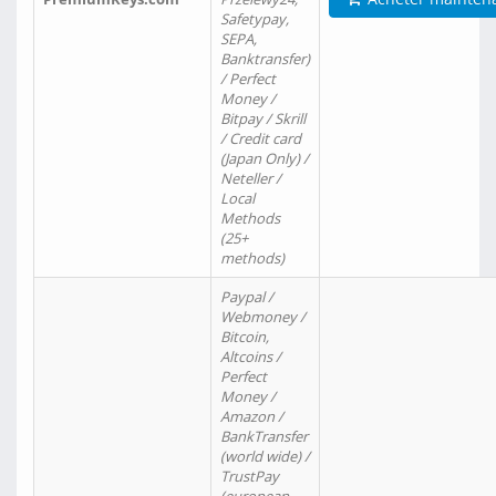
Safetypay,
SEPA,
Banktransfer)
/ Perfect
Money /
Bitpay / Skrill
/ Credit card
(Japan Only) /
Neteller /
Local
Methods
(25+
methods)
Paypal /
Webmoney /
Bitcoin,
Altcoins /
Perfect
Money /
Amazon /
BankTransfer
(world wide) /
TrustPay