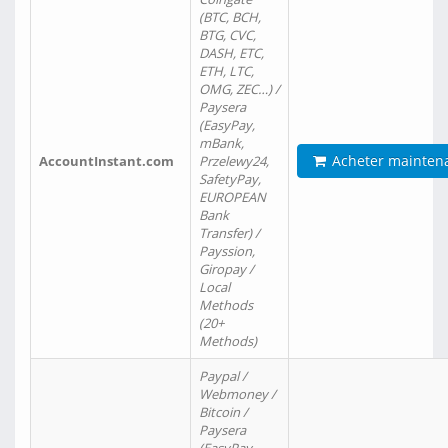
(BTC, BCH,
BTG, CVC,
DASH, ETC,
ETH, LTC,
OMG, ZEC…) /
Paysera
(EasyPay,
mBank,
Acheter mainten
AccountInstant.com
Przelewy24,
SafetyPay,
EUROPEAN
Bank
Transfer) /
Payssion,
Giropay /
Local
Methods
(20+
Methods)
Paypal /
Webmoney /
Bitcoin /
Paysera