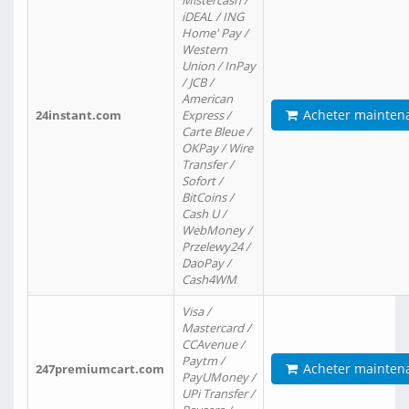
Mistercash /
iDEAL / ING
Home' Pay /
Western
Union / InPay
/ JCB /
American
Acheter mainten
24instant.com
Express /
Carte Bleue /
OKPay / Wire
Transfer /
Sofort /
BitCoins /
Cash U /
WebMoney /
Przelewy24 /
DaoPay /
Cash4WM
Visa /
Mastercard /
CCAvenue /
Paytm /
Acheter mainten
247premiumcart.com
PayUMoney /
UPi Transfer /