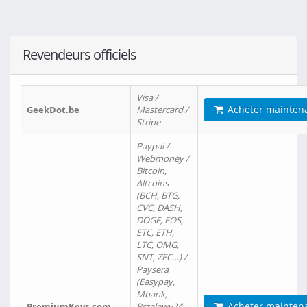
Revendeurs officiels
Visa /
Acheter mainten
GeekDot.be
Mastercard /
Stripe
Paypal /
Webmoney /
Bitcoin,
Altcoins
(BCH, BTG,
CVC, DASH,
DOGE, EOS,
ETC, ETH,
LTC, OMG,
SNT, ZEC…) /
Paysera
(Easypay,
Mbank,
Acheter mainten
PremiumKeys.com
Przelewy24,