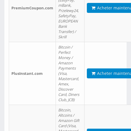
(EasyPay,
mBank,
Acheter mainten
PremiumCoupon.com
Przelewy24,
SafetyPay,
EUROPEAN
Bank
Transfer) /
Skrill
Bitcoin /
Perfect
Money /
Amazon
Payments
Acheter mainten
PlusInstant.com
(Visa,
Mastercard,
Amex,
Discover
Card, Diners
Club, JCB)
Bitcoin,
Altcoins /
Amazon Gift
Card (Visa,