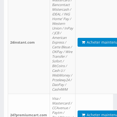
Mastercard /
Bancontact
Mistercash /
iDEAL / ING
Home' Pay /
Western
Union / InPay
/ JCB /
American
Acheter mainten
24instant.com
Express /
Carte Bleue /
OKPay / Wire
Transfer /
Sofort /
BitCoins /
Cash U /
WebMoney /
Przelewy24 /
DaoPay /
Cash4WM
Visa /
Mastercard /
CCAvenue /
Paytm /
Acheter mainten
247premiumcart.com