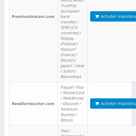
(world wide) /
TrustPay
(european
Acheter mainten
PremiumInstant.com
bank
transfer) /
QIWI (CIS
countries) /
Dotpay
(Poland) /
Neosurf
(France) /
Bitcash (
Japan) / Ideal
/ Sofort/
Bancontact
Paypal / Visa
/ MasterCard
/ WebMoney
Acheter mainten
ResellerVoucher.com
/ Discover /
American
Express /
Bitcoin
Visa /