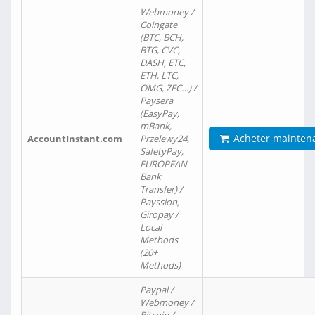
Webmoney /
Coingate
(BTC, BCH,
BTG, CVC,
DASH, ETC,
ETH, LTC,
OMG, ZEC…) /
Paysera
(EasyPay,
mBank,
Acheter mainten
AccountInstant.com
Przelewy24,
SafetyPay,
EUROPEAN
Bank
Transfer) /
Payssion,
Giropay /
Local
Methods
(20+
Methods)
Paypal /
Webmoney /