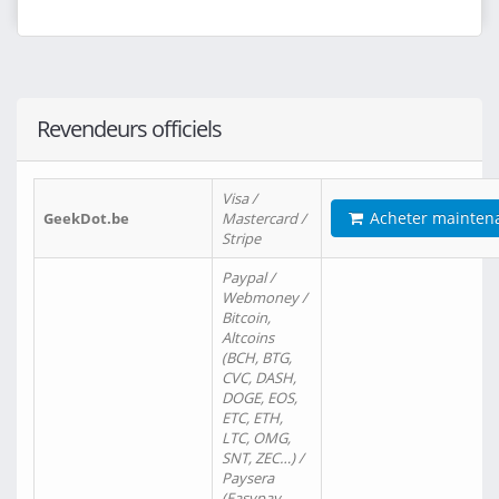
Revendeurs officiels
Visa /
Acheter mainten
GeekDot.be
Mastercard /
Stripe
Paypal /
Webmoney /
Bitcoin,
Altcoins
(BCH, BTG,
CVC, DASH,
DOGE, EOS,
ETC, ETH,
LTC, OMG,
SNT, ZEC…) /
Paysera
(Easypay,