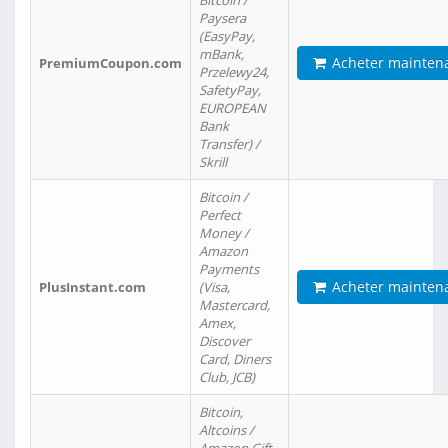
Bitcoin /
Paysera
(EasyPay,
mBank,
Acheter mainten
PremiumCoupon.com
Przelewy24,
SafetyPay,
EUROPEAN
Bank
Transfer) /
Skrill
Bitcoin /
Perfect
Money /
Amazon
Payments
Acheter mainten
PlusInstant.com
(Visa,
Mastercard,
Amex,
Discover
Card, Diners
Club, JCB)
Bitcoin,
Altcoins /