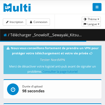
Thème
Inscription
Connexion
Langue
/ Télécharger _Snowlolf__Sewayaki_Kitsune_no_Senko-san_-_05_Vostfr__720p_x264_8_bits_AAC_.mp4 ( 144.13 MB )
Nous vous conseillons fortement de prendre un VPN pour
protéger votre téléchargement et votre vie privée
Tester NordVPN
Merci de désactiver votre logiciel anti-pub avant de signaler un
problème.
Consulter la page tutoriel
Durée d'upload
98 secondes