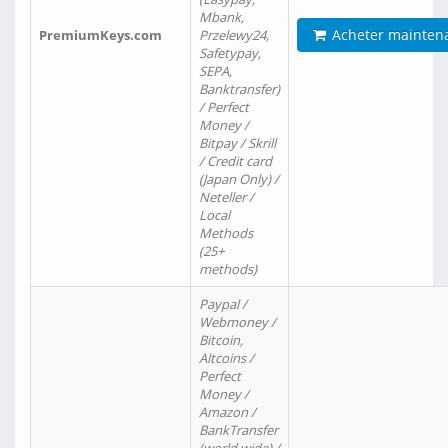
Mbank,
Acheter mainten
PremiumKeys.com
Przelewy24,
Safetypay,
SEPA,
Banktransfer)
/ Perfect
Money /
Bitpay / Skrill
/ Credit card
(Japan Only) /
Neteller /
Local
Methods
(25+
methods)
Paypal /
Webmoney /
Bitcoin,
Altcoins /
Perfect
Money /
Amazon /
BankTransfer