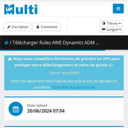
Thème
Inscription
Connexion
Langue
/ Télécharger Rulez AWE Dynamitz ADM 6 19 24 LQ.mp4 ( 690.04 MB )
Nous vous conseillons fortement de prendre un VPN pour
protéger votre téléchargement et votre vie privée
Tester NordVPN
Merci de désactiver votre logiciel anti-pub avant de signaler un
problème.
Consulter la page tutoriel
Date Upload
20/06/2024 07:04