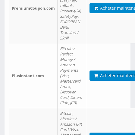
(EasyPay,
mBank,
Acheter mainten
PremiumCoupon.com
Przelewy24,
SafetyPay,
EUROPEAN
Bank
Transfer) /
Skrill
Bitcoin /
Perfect
Money /
Amazon
Payments
Acheter mainten
PlusInstant.com
(Visa,
Mastercard,
Amex,
Discover
Card, Diners
Club, JCB)
Bitcoin,
Altcoins /
Amazon Gift
Card (Visa,