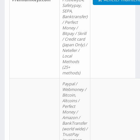
Safetypay,
SEPA,
Banktransfer)
/ Perfect
Money /
Bitpay / Skrill
/ Credit card
(Japan Only) /
Neteller /
Local
Methods
(25+
methods)
Paypal /
Webmoney /
Bitcoin,
Altcoins /
Perfect
Money /
Amazon /
BankTransfer
(world wide) /
TrustPay