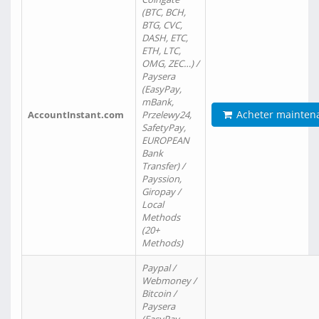
(BTC, BCH,
BTG, CVC,
DASH, ETC,
ETH, LTC,
OMG, ZEC…) /
Paysera
(EasyPay,
mBank,
Acheter mainten
AccountInstant.com
Przelewy24,
SafetyPay,
EUROPEAN
Bank
Transfer) /
Payssion,
Giropay /
Local
Methods
(20+
Methods)
Paypal /
Webmoney /
Bitcoin /
Paysera