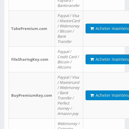
Paysera /
Banktransfer
Paypal / Visa
/ MasterCard
/ Webmoney
Acheter mainten
TakePremium.com
/ Bitcoin /
Bank
Transfer
Paypal /
Credit Card /
Acheter mainten
FileSharingKey.com
Bitcoin /
Altcoins
Paypal / Visa
/ Mastercard
/ Webmoney
/ Bank
Acheter mainten
BuyPremiumKey.com
Transfer /
Perfect
money /
Amazon pay
Webmoney /
Coingate