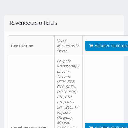
Revendeurs officiels
Visa /
Acheter mainten
GeekDot.be
Mastercard /
Stripe
Paypal /
Webmoney /
Bitcoin,
Altcoins
(BCH, BTG,
CVC, DASH,
DOGE, EOS,
ETC, ETH,
LTC, OMG,
SNT, ZEC…) /
Paysera
(Easypay,
Mbank,
Acheter mainten
PremiumKeys.com
Przelewy24,