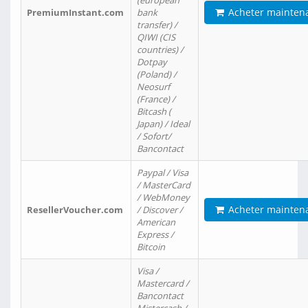
(european
Acheter mainten
PremiumInstant.com
bank
transfer) /
QIWI (CIS
countries) /
Dotpay
(Poland) /
Neosurf
(France) /
Bitcash (
Japan) / Ideal
/ Sofort/
Bancontact
Paypal / Visa
/ MasterCard
/ WebMoney
Acheter mainten
ResellerVoucher.com
/ Discover /
American
Express /
Bitcoin
Visa /
Mastercard /
Bancontact