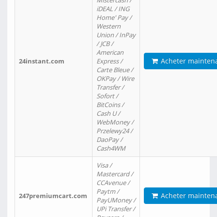
Mistercash /
iDEAL / ING
Home' Pay /
Western
Union / InPay
/ JCB /
American
Acheter mainten
24instant.com
Express /
Carte Bleue /
OKPay / Wire
Transfer /
Sofort /
BitCoins /
Cash U /
WebMoney /
Przelewy24 /
DaoPay /
Cash4WM
Visa /
Mastercard /
CCAvenue /
Paytm /
Acheter mainten
247premiumcart.com
PayUMoney /
UPi Transfer /