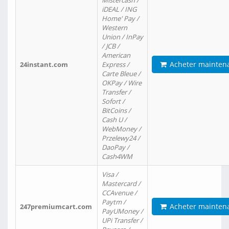
Mistercash /
iDEAL / ING
Home' Pay /
Western
Union / InPay
/ JCB /
American
Acheter mainten
24instant.com
Express /
Carte Bleue /
OKPay / Wire
Transfer /
Sofort /
BitCoins /
Cash U /
WebMoney /
Przelewy24 /
DaoPay /
Cash4WM
Visa /
Mastercard /
CCAvenue /
Paytm /
Acheter mainten
247premiumcart.com
PayUMoney /
UPi Transfer /