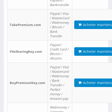
Paysera /
Banktransfer
Paypal / Visa
/ MasterCard
/ Webmoney
Acheter mainten
TakePremium.com
/ Bitcoin /
Bank
Transfer
Paypal /
Credit Card /
Acheter mainten
FileSharingKey.com
Bitcoin /
Altcoins
Paypal / Visa
/ Mastercard
/ Webmoney
/ Bank
Acheter mainten
BuyPremiumKey.com
Transfer /
Perfect
money /
Amazon pay
Webmoney /
Coingate