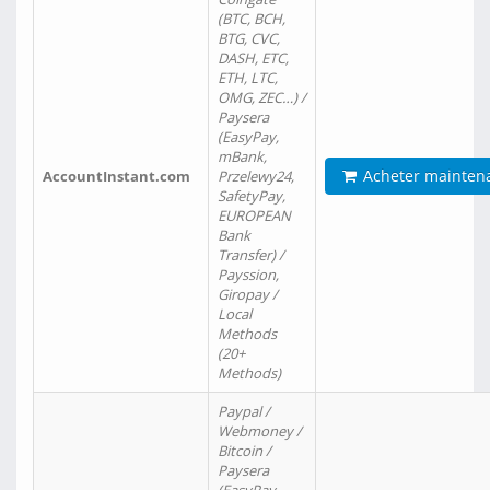
(BTC, BCH,
BTG, CVC,
DASH, ETC,
ETH, LTC,
OMG, ZEC…) /
Paysera
(EasyPay,
mBank,
Acheter mainten
AccountInstant.com
Przelewy24,
SafetyPay,
EUROPEAN
Bank
Transfer) /
Payssion,
Giropay /
Local
Methods
(20+
Methods)
Paypal /
Webmoney /
Bitcoin /
Paysera