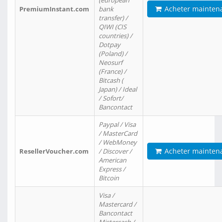
(european
Acheter mainten
PremiumInstant.com
bank
transfer) /
QIWI (CIS
countries) /
Dotpay
(Poland) /
Neosurf
(France) /
Bitcash (
Japan) / Ideal
/ Sofort/
Bancontact
Paypal / Visa
/ MasterCard
/ WebMoney
Acheter mainten
ResellerVoucher.com
/ Discover /
American
Express /
Bitcoin
Visa /
Mastercard /
Bancontact