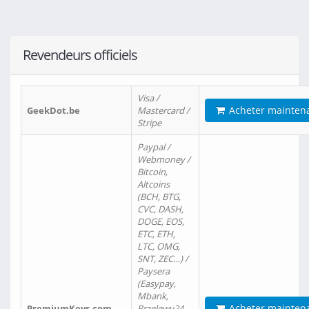
Revendeurs officiels
Visa /
Acheter mainten
GeekDot.be
Mastercard /
Stripe
Paypal /
Webmoney /
Bitcoin,
Altcoins
(BCH, BTG,
CVC, DASH,
DOGE, EOS,
ETC, ETH,
LTC, OMG,
SNT, ZEC…) /
Paysera
(Easypay,
Mbank,
Acheter mainten
PremiumKeys.com
Przelewy24,