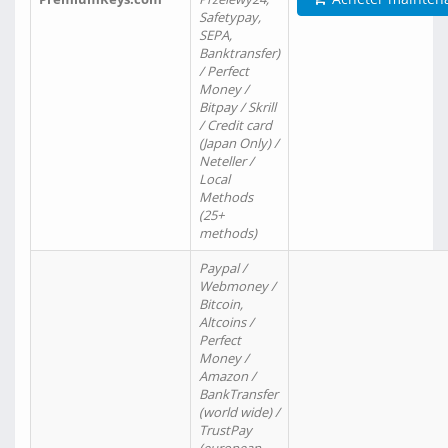
Safetypay,
SEPA,
Banktransfer)
/ Perfect
Money /
Bitpay / Skrill
/ Credit card
(Japan Only) /
Neteller /
Local
Methods
(25+
methods)
Paypal /
Webmoney /
Bitcoin,
Altcoins /
Perfect
Money /
Amazon /
BankTransfer
(world wide) /
TrustPay