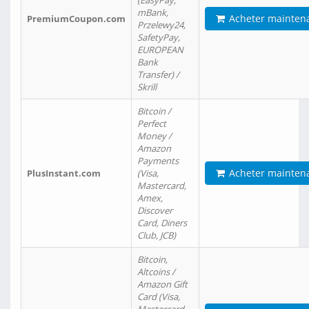
(EasyPay,
mBank,
Acheter mainten
PremiumCoupon.com
Przelewy24,
SafetyPay,
EUROPEAN
Bank
Transfer) /
Skrill
Bitcoin /
Perfect
Money /
Amazon
Payments
Acheter mainten
PlusInstant.com
(Visa,
Mastercard,
Amex,
Discover
Card, Diners
Club, JCB)
Bitcoin,
Altcoins /
Amazon Gift
Card (Visa,