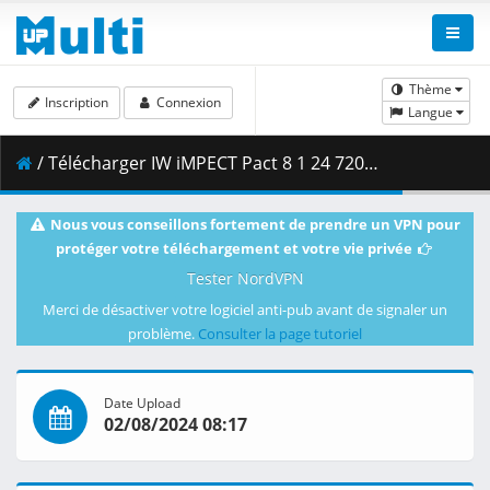
Thème
Inscription
Connexion
Langue
/ Télécharger IW iMPECT Pact 8 1 24 720p HDTV.mp4 ( 1.07 GB )
Nous vous conseillons fortement de prendre un VPN pour
protéger votre téléchargement et votre vie privée
Tester NordVPN
Merci de désactiver votre logiciel anti-pub avant de signaler un
problème.
Consulter la page tutoriel
Date Upload
02/08/2024 08:17