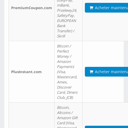
(EasyPay,
mBank,
Acheter mainten
PremiumCoupon.com
Przelewy24,
SafetyPay,
EUROPEAN
Bank
Transfer) /
Skrill
Bitcoin /
Perfect
Money /
Amazon
Payments
Acheter mainten
PlusInstant.com
(Visa,
Mastercard,
Amex,
Discover
Card, Diners
Club, JCB)
Bitcoin,
Altcoins /
Amazon Gift
Card (Visa,