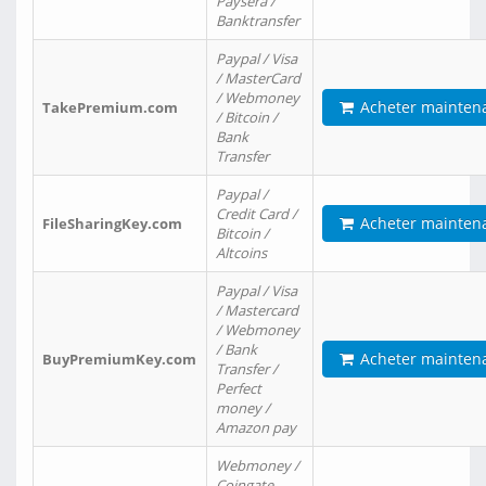
Paysera /
Banktransfer
Paypal / Visa
/ MasterCard
/ Webmoney
Acheter mainten
TakePremium.com
/ Bitcoin /
Bank
Transfer
Paypal /
Credit Card /
Acheter mainten
FileSharingKey.com
Bitcoin /
Altcoins
Paypal / Visa
/ Mastercard
/ Webmoney
/ Bank
Acheter mainten
BuyPremiumKey.com
Transfer /
Perfect
money /
Amazon pay
Webmoney /
Coingate