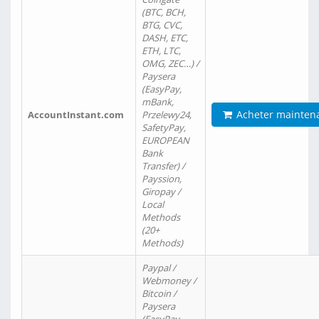
(BTC, BCH,
BTG, CVC,
DASH, ETC,
ETH, LTC,
OMG, ZEC…) /
Paysera
(EasyPay,
mBank,
Acheter mainten
AccountInstant.com
Przelewy24,
SafetyPay,
EUROPEAN
Bank
Transfer) /
Payssion,
Giropay /
Local
Methods
(20+
Methods)
Paypal /
Webmoney /
Bitcoin /
Paysera