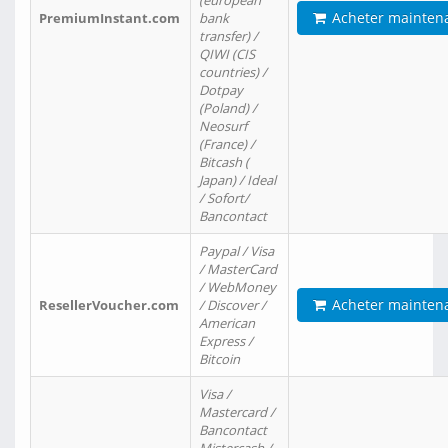
(european
Acheter mainten
PremiumInstant.com
bank
transfer) /
QIWI (CIS
countries) /
Dotpay
(Poland) /
Neosurf
(France) /
Bitcash (
Japan) / Ideal
/ Sofort/
Bancontact
Paypal / Visa
/ MasterCard
/ WebMoney
Acheter mainten
ResellerVoucher.com
/ Discover /
American
Express /
Bitcoin
Visa /
Mastercard /
Bancontact