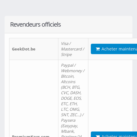
Revendeurs officiels
Visa /
Acheter mainten
GeekDot.be
Mastercard /
Stripe
Paypal /
Webmoney /
Bitcoin,
Altcoins
(BCH, BTG,
CVC, DASH,
DOGE, EOS,
ETC, ETH,
LTC, OMG,
SNT, ZEC…) /
Paysera
(Easypay,
Mbank,
Acheter mainten
PremiumKeys.com
Przelewy24,