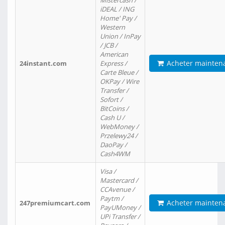
Mistercash /
iDEAL / ING
Home' Pay /
Western
Union / InPay
/ JCB /
American
Acheter mainten
24instant.com
Express /
Carte Bleue /
OKPay / Wire
Transfer /
Sofort /
BitCoins /
Cash U /
WebMoney /
Przelewy24 /
DaoPay /
Cash4WM
Visa /
Mastercard /
CCAvenue /
Paytm /
Acheter mainten
247premiumcart.com
PayUMoney /
UPi Transfer /