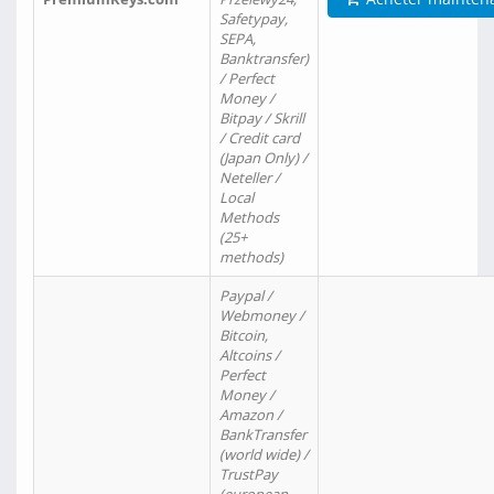
Safetypay,
SEPA,
Banktransfer)
/ Perfect
Money /
Bitpay / Skrill
/ Credit card
(Japan Only) /
Neteller /
Local
Methods
(25+
methods)
Paypal /
Webmoney /
Bitcoin,
Altcoins /
Perfect
Money /
Amazon /
BankTransfer
(world wide) /
TrustPay