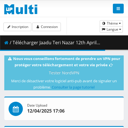
Thème
Inscription
Connexion
Langue
/ Télécharger Jaadu Teri Nazar 12th April 2025.mp4 ( 145.88 MB )
Nous vous conseillons fortement de prendre un VPN pour
protéger votre téléchargement et votre vie privée
Tester NordVPN
Merci de désactiver votre logiciel anti-pub avant de signaler un
problème.
Consulter la page tutoriel
Date Upload
12/04/2025 17:06