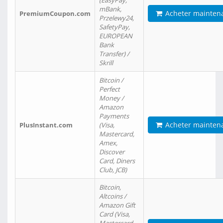
(EasyPay,
mBank,
Acheter mainten
PremiumCoupon.com
Przelewy24,
SafetyPay,
EUROPEAN
Bank
Transfer) /
Skrill
Bitcoin /
Perfect
Money /
Amazon
Payments
Acheter mainten
PlusInstant.com
(Visa,
Mastercard,
Amex,
Discover
Card, Diners
Club, JCB)
Bitcoin,
Altcoins /
Amazon Gift
Card (Visa,