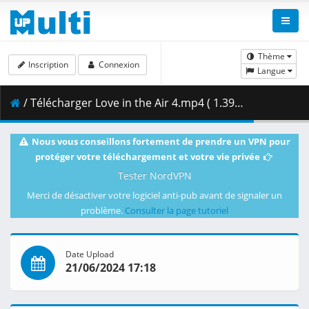
Thème
Inscription
Connexion
Langue
/ Télécharger Love in the Air 4.mp4 ( 1.39 GB )
Nous vous conseillons fortement de prendre un VPN pour
protéger votre téléchargement et votre vie privée
Tester NordVPN
Merci de désactiver votre logiciel anti-pub avant de signaler un
problème.
Consulter la page tutoriel
Date Upload
21/06/2024 17:18