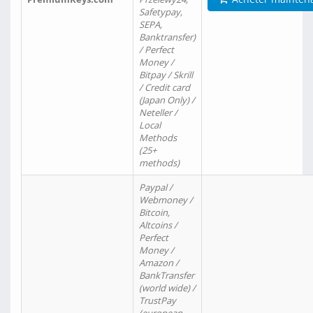
Safetypay,
SEPA,
Banktransfer)
/ Perfect
Money /
Bitpay / Skrill
/ Credit card
(Japan Only) /
Neteller /
Local
Methods
(25+
methods)
Paypal /
Webmoney /
Bitcoin,
Altcoins /
Perfect
Money /
Amazon /
BankTransfer
(world wide) /
TrustPay