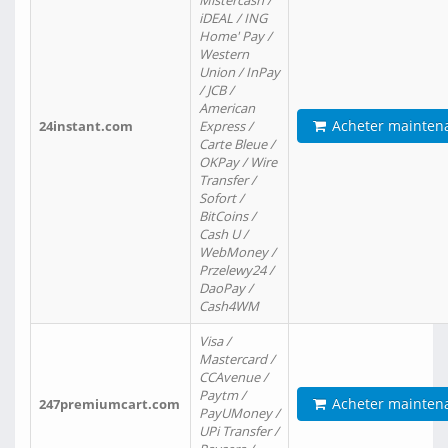
Mistercash /
iDEAL / ING
Home' Pay /
Western
Union / InPay
/ JCB /
American
Acheter mainten
24instant.com
Express /
Carte Bleue /
OKPay / Wire
Transfer /
Sofort /
BitCoins /
Cash U /
WebMoney /
Przelewy24 /
DaoPay /
Cash4WM
Visa /
Mastercard /
CCAvenue /
Paytm /
Acheter mainten
247premiumcart.com
PayUMoney /
UPi Transfer /