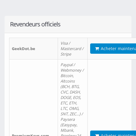
Revendeurs officiels
Visa /
Acheter mainten
GeekDot.be
Mastercard /
Stripe
Paypal /
Webmoney /
Bitcoin,
Altcoins
(BCH, BTG,
CVC, DASH,
DOGE, EOS,
ETC, ETH,
LTC, OMG,
SNT, ZEC…) /
Paysera
(Easypay,
Mbank,
Acheter mainten
PremiumKeys.com
Przelewy24,