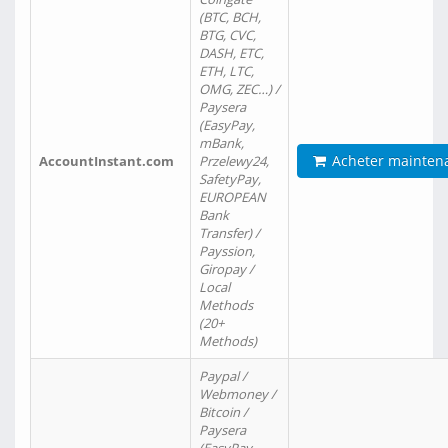
(BTC, BCH,
BTG, CVC,
DASH, ETC,
ETH, LTC,
OMG, ZEC…) /
Paysera
(EasyPay,
mBank,
Acheter mainten
AccountInstant.com
Przelewy24,
SafetyPay,
EUROPEAN
Bank
Transfer) /
Payssion,
Giropay /
Local
Methods
(20+
Methods)
Paypal /
Webmoney /
Bitcoin /
Paysera