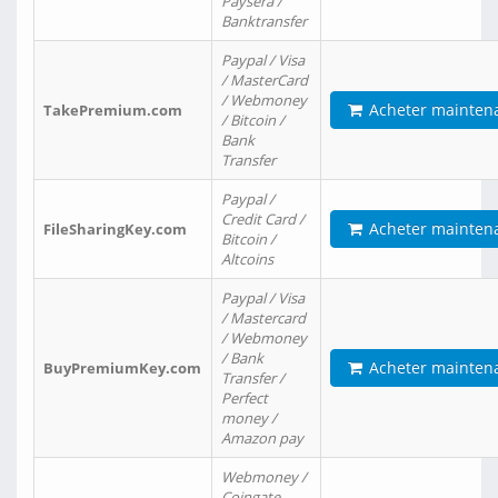
Paysera /
Banktransfer
Paypal / Visa
/ MasterCard
/ Webmoney
Acheter mainten
TakePremium.com
/ Bitcoin /
Bank
Transfer
Paypal /
Credit Card /
Acheter mainten
FileSharingKey.com
Bitcoin /
Altcoins
Paypal / Visa
/ Mastercard
/ Webmoney
/ Bank
Acheter mainten
BuyPremiumKey.com
Transfer /
Perfect
money /
Amazon pay
Webmoney /
Coingate