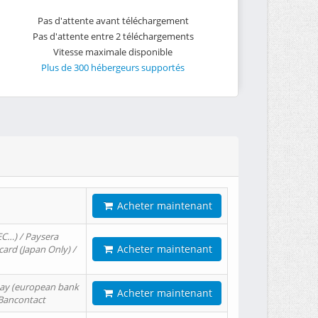
Pas d'attente avant téléchargement
Pas d'attente entre 2 téléchargements
Vitesse maximale disponible
Plus de 300 hébergeurs supportés
Acheter maintenant
EC…) / Paysera
Acheter maintenant
card (Japan Only) /
tPay (european bank
Acheter maintenant
/ Bancontact