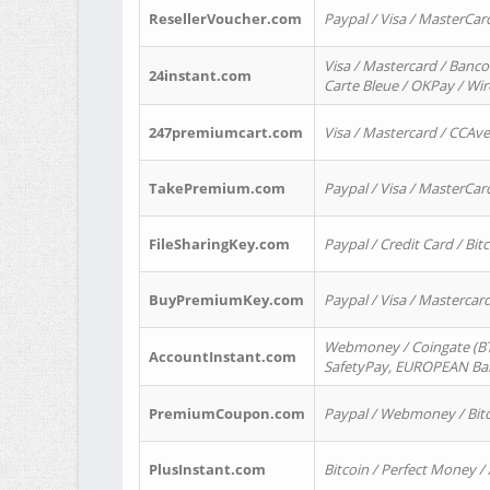
ResellerVoucher.com
Paypal / Visa / MasterCar
Visa / Mastercard / Banco
24instant.com
Carte Bleue / OKPay / Wi
247premiumcart.com
Visa / Mastercard / CCAv
TakePremium.com
Paypal / Visa / MasterCar
FileSharingKey.com
Paypal / Credit Card / Bitc
BuyPremiumKey.com
Paypal / Visa / Masterca
Webmoney / Coingate (BTC
AccountInstant.com
SafetyPay, EUROPEAN Bank
PremiumCoupon.com
Paypal / Webmoney / Bitc
PlusInstant.com
Bitcoin / Perfect Money /