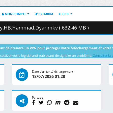
MON COMPTE
PREMIUM
PLUS
by.HB.Hammad.Dyar.mkv ( 632.46 MB )
nt de prendre un VPN pour protéger votre téléchargement et votre 
sactiver votre logiciel anti-pub avant de signaler un problème.
Consulter la 
Date dernier téléchargement
18/07/2026 01:28
Partage