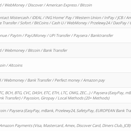
d / WebMoney / Discover / American Express / Bitcoin
ntact Mistercash / iDEAL / ING Home' Pay / Western Union / InPay / JCB / Am
re Transfer / Sofort / BitCoins / Cash U / WebMoney / Przelewy24 / DaoPay 
enue / Paytm / PayUMoney / UPi Transfer / Paysera / Banktransfer
d / Webmoney / Bitcoin / Bank Transfer
oin / Altcoins
rd / Webmoney / Bank Transfer / Perfect money / Amazon pay
, BCH, BTG, CVC, DASH, ETC, ETH, LTC, OMG, ZEC…) / Paysera (EasyPay, mB
 Transfer) / Payssion, Giropay / Local Methods (20+ Methods)
oin / Paysera (EasyPay, mBank, Przelewy24, SafetyPay, EUROPEAN Bank Transf
 Amazon Payments (Visa, Mastercard, Amex, Discover Card, Diners Club, JCB)