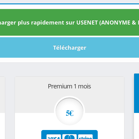
arger plus rapidement sur USENET (ANONYME & I
Télécharger
Premium 1 mois
5€