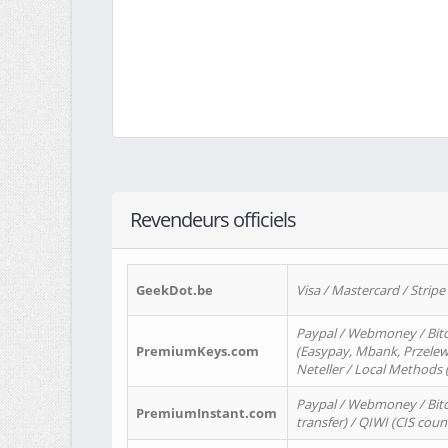
Revendeurs officiels
GeekDot.be
Visa / Mastercard / Stripe
Paypal / Webmoney / Bitc
PremiumKeys.com
(Easypay, Mbank, Przelewy2
Neteller / Local Methods
Paypal / Webmoney / Bitc
PremiumInstant.com
transfer) / QIWI (CIS coun