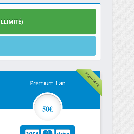
LLIMITÉ)
Populaire
Premium 1 an
50€