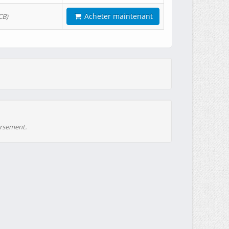
Acheter maintenant
CB)
ursement.