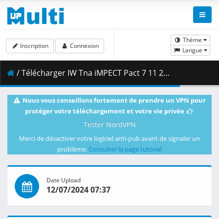
Thème
Inscription
Connexion
Langue
/ Télécharger IW Tna iMPECT Pact 7 11 2024 Best HD.mp4 ( 4.52 GB )
Nous vous conseillons fortement de prendre un VPN pour
protéger votre téléchargement et votre vie privée
Tester NordVPN
Merci de désactiver votre logiciel anti-pub avant de signaler un
problème.
Consulter la page tutoriel
Date Upload
12/07/2024 07:37