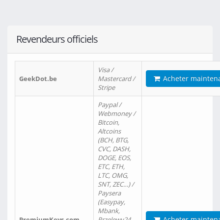
Revendeurs officiels
Visa /
Acheter mainten
GeekDot.be
Mastercard /
Stripe
Paypal /
Webmoney /
Bitcoin,
Altcoins
(BCH, BTG,
CVC, DASH,
DOGE, EOS,
ETC, ETH,
LTC, OMG,
SNT, ZEC…) /
Paysera
(Easypay,
Mbank,
Acheter mainten
PremiumKeys.com
Przelewy24,