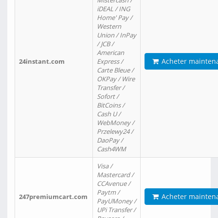
Mistercash /
iDEAL / ING
Home' Pay /
Western
Union / InPay
/ JCB /
American
Acheter mainten
24instant.com
Express /
Carte Bleue /
OKPay / Wire
Transfer /
Sofort /
BitCoins /
Cash U /
WebMoney /
Przelewy24 /
DaoPay /
Cash4WM
Visa /
Mastercard /
CCAvenue /
Paytm /
Acheter mainten
247premiumcart.com
PayUMoney /
UPi Transfer /