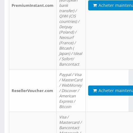
(european
Acheter mainten
PremiumInstant.com
bank
transfer) /
QIWI (CIS
countries) /
Dotpay
(Poland) /
Neosurf
(France) /
Bitcash (
Japan) / Ideal
/ Sofort/
Bancontact
Paypal / Visa
/ MasterCard
/ WebMoney
Acheter mainten
ResellerVoucher.com
/ Discover /
American
Express /
Bitcoin
Visa /
Mastercard /
Bancontact