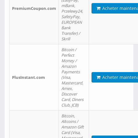
(EasyPay,
mBank,
Acheter mainten
PremiumCoupon.com
Przelewy24,
SafetyPay,
EUROPEAN
Bank
Transfer) /
Skrill
Bitcoin /
Perfect
Money /
Amazon
Payments
Acheter mainten
PlusInstant.com
(Visa,
Mastercard,
Amex,
Discover
Card, Diners
Club, JCB)
Bitcoin,
Altcoins /
Amazon Gift
Card (Visa,