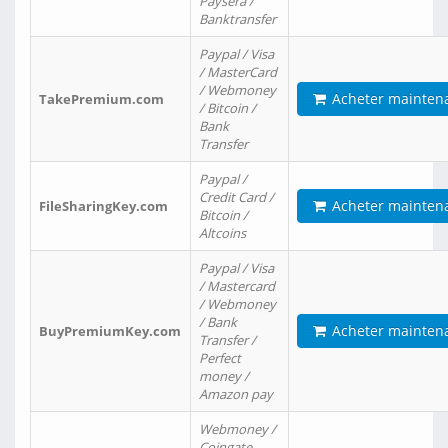
Paysera /
Banktransfer
Paypal / Visa
/ MasterCard
/ Webmoney
Acheter mainten
TakePremium.com
/ Bitcoin /
Bank
Transfer
Paypal /
Credit Card /
Acheter mainten
FileSharingKey.com
Bitcoin /
Altcoins
Paypal / Visa
/ Mastercard
/ Webmoney
/ Bank
Acheter mainten
BuyPremiumKey.com
Transfer /
Perfect
money /
Amazon pay
Webmoney /
Coingate