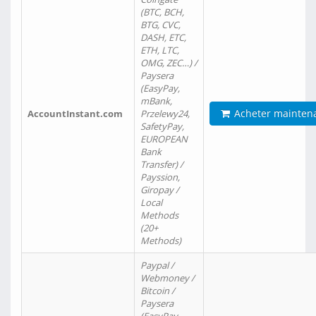
(BTC, BCH,
BTG, CVC,
DASH, ETC,
ETH, LTC,
OMG, ZEC…) /
Paysera
(EasyPay,
mBank,
Acheter mainten
AccountInstant.com
Przelewy24,
SafetyPay,
EUROPEAN
Bank
Transfer) /
Payssion,
Giropay /
Local
Methods
(20+
Methods)
Paypal /
Webmoney /
Bitcoin /
Paysera