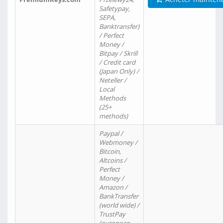
Safetypay,
SEPA,
Banktransfer)
/ Perfect
Money /
Bitpay / Skrill
/ Credit card
(Japan Only) /
Neteller /
Local
Methods
(25+
methods)
Paypal /
Webmoney /
Bitcoin,
Altcoins /
Perfect
Money /
Amazon /
BankTransfer
(world wide) /
TrustPay