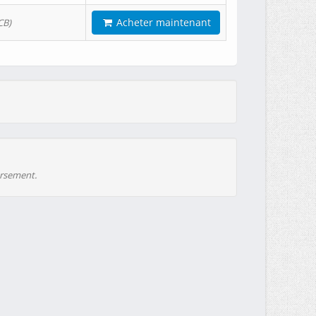
Acheter maintenant
CB)
ursement.