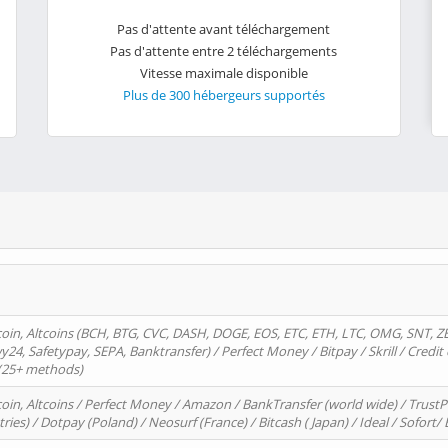
Pas d'attente avant téléchargement
Pas d'attente entre 2 téléchargements
Vitesse maximale disponible
Plus de 300 hébergeurs supportés
oin, Altcoins (BCH, BTG, CVC, DASH, DOGE, EOS, ETC, ETH, LTC, OMG, SNT, Z
4, Safetypay, SEPA, Banktransfer) / Perfect Money / Bitpay / Skrill / Credit 
 (25+ methods)
oin, Altcoins / Perfect Money / Amazon / BankTransfer (world wide) / Trus
tries) / Dotpay (Poland) / Neosurf (France) / Bitcash ( Japan) / Ideal / Sofort