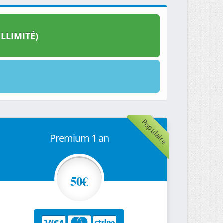
LLIMITÉ)
Populaire
Premium 1 an
50€