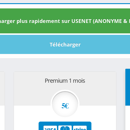
arger plus rapidement sur USENET (ANONYME & I
Télécharger
Premium 1 mois
5€