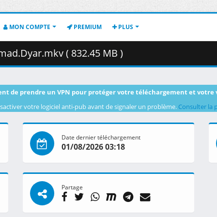
MON COMPTE
PREMIUM
PLUS
mad.Dyar.mkv ( 832.45 MB )
nt de prendre un VPN pour protéger votre téléchargement et votre 
sactiver votre logiciel anti-pub avant de signaler un problème.
Consulter la 
Date dernier téléchargement
01/08/2026 03:18
Partage