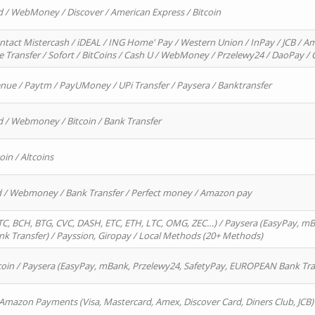
d / WebMoney / Discover / American Express / Bitcoin
ntact Mistercash / iDEAL / ING Home' Pay / Western Union / InPay / JCB / Am
re Transfer / Sofort / BitCoins / Cash U / WebMoney / Przelewy24 / DaoPay 
enue / Paytm / PayUMoney / UPi Transfer / Paysera / Banktransfer
d / Webmoney / Bitcoin / Bank Transfer
oin / Altcoins
rd / Webmoney / Bank Transfer / Perfect money / Amazon pay
, BCH, BTG, CVC, DASH, ETC, ETH, LTC, OMG, ZEC…) / Paysera (EasyPay, mB
 Transfer) / Payssion, Giropay / Local Methods (20+ Methods)
oin / Paysera (EasyPay, mBank, Przelewy24, SafetyPay, EUROPEAN Bank Transf
 Amazon Payments (Visa, Mastercard, Amex, Discover Card, Diners Club, JCB)