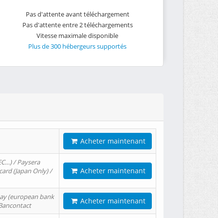
Pas d'attente avant téléchargement
Pas d'attente entre 2 téléchargements
Vitesse maximale disponible
Plus de 300 hébergeurs supportés
Acheter maintenant
EC…) / Paysera
Acheter maintenant
card (Japan Only) /
tPay (european bank
Acheter maintenant
/ Bancontact