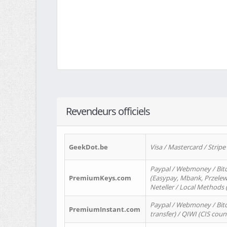
Revendeurs officiels
GeekDot.be
Visa / Mastercard / Stripe
Paypal / Webmoney / Bitc
PremiumKeys.com
(Easypay, Mbank, Przelewy2
Neteller / Local Methods
Paypal / Webmoney / Bitc
PremiumInstant.com
transfer) / QIWI (CIS coun