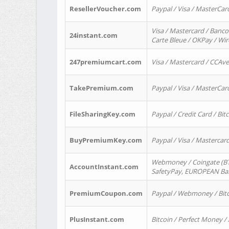
ResellerVoucher.com
Paypal / Visa / MasterCar
Visa / Mastercard / Banco
24instant.com
Carte Bleue / OKPay / Wi
247premiumcart.com
Visa / Mastercard / CCAv
TakePremium.com
Paypal / Visa / MasterCar
FileSharingKey.com
Paypal / Credit Card / Bitc
BuyPremiumKey.com
Paypal / Visa / Masterca
Webmoney / Coingate (BTC
AccountInstant.com
SafetyPay, EUROPEAN Bank
PremiumCoupon.com
Paypal / Webmoney / Bitc
PlusInstant.com
Bitcoin / Perfect Money /