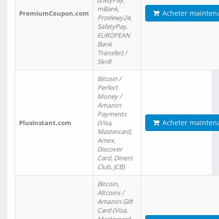
(EasyPay,
mBank,
Acheter mainten
PremiumCoupon.com
Przelewy24,
SafetyPay,
EUROPEAN
Bank
Transfer) /
Skrill
Bitcoin /
Perfect
Money /
Amazon
Payments
Acheter mainten
PlusInstant.com
(Visa,
Mastercard,
Amex,
Discover
Card, Diners
Club, JCB)
Bitcoin,
Altcoins /
Amazon Gift
Card (Visa,