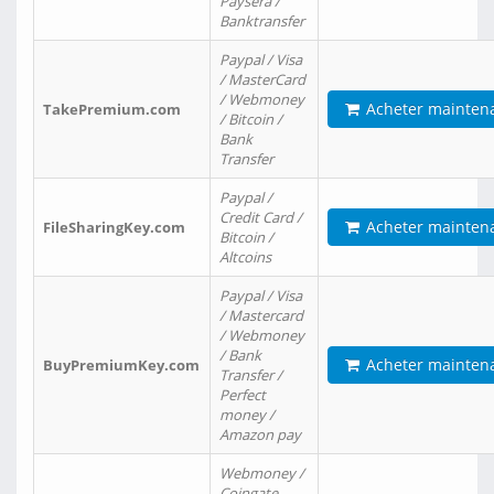
Paysera /
Banktransfer
Paypal / Visa
/ MasterCard
/ Webmoney
Acheter mainten
TakePremium.com
/ Bitcoin /
Bank
Transfer
Paypal /
Credit Card /
Acheter mainten
FileSharingKey.com
Bitcoin /
Altcoins
Paypal / Visa
/ Mastercard
/ Webmoney
/ Bank
Acheter mainten
BuyPremiumKey.com
Transfer /
Perfect
money /
Amazon pay
Webmoney /
Coingate