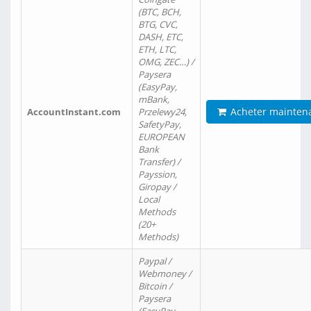
(BTC, BCH,
BTG, CVC,
DASH, ETC,
ETH, LTC,
OMG, ZEC…) /
Paysera
(EasyPay,
mBank,
Acheter mainten
AccountInstant.com
Przelewy24,
SafetyPay,
EUROPEAN
Bank
Transfer) /
Payssion,
Giropay /
Local
Methods
(20+
Methods)
Paypal /
Webmoney /
Bitcoin /
Paysera