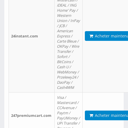
Mistercash /
iDEAL / ING
Home' Pay /
Western
Union / InPay
/ JCB /
American
Acheter mainten
24instant.com
Express /
Carte Bleue /
OKPay / Wire
Transfer /
Sofort /
BitCoins /
Cash U /
WebMoney /
Przelewy24 /
DaoPay /
Cash4WM
Visa /
Mastercard /
CCAvenue /
Paytm /
Acheter mainten
247premiumcart.com
PayUMoney /
UPi Transfer /