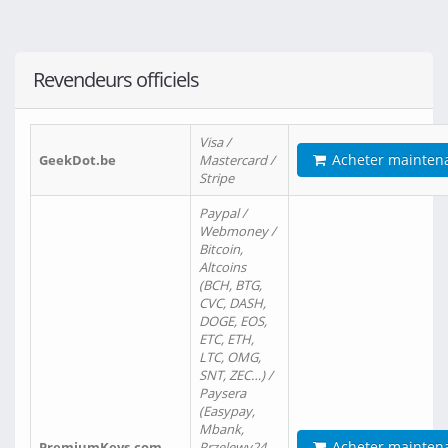
Revendeurs officiels
Visa /
Acheter mainten
GeekDot.be
Mastercard /
Stripe
Paypal /
Webmoney /
Bitcoin,
Altcoins
(BCH, BTG,
CVC, DASH,
DOGE, EOS,
ETC, ETH,
LTC, OMG,
SNT, ZEC…) /
Paysera
(Easypay,
Mbank,
Acheter mainten
PremiumKeys.com
Przelewy24,