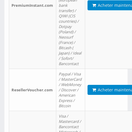
(european
Acheter mainten
PremiumInstant.com
bank
transfer) /
QIWI (CIS
countries) /
Dotpay
(Poland) /
Neosurf
(France) /
Bitcash (
Japan) / Ideal
/ Sofort/
Bancontact
Paypal / Visa
/ MasterCard
/ WebMoney
Acheter mainten
ResellerVoucher.com
/ Discover /
American
Express /
Bitcoin
Visa /
Mastercard /
Bancontact