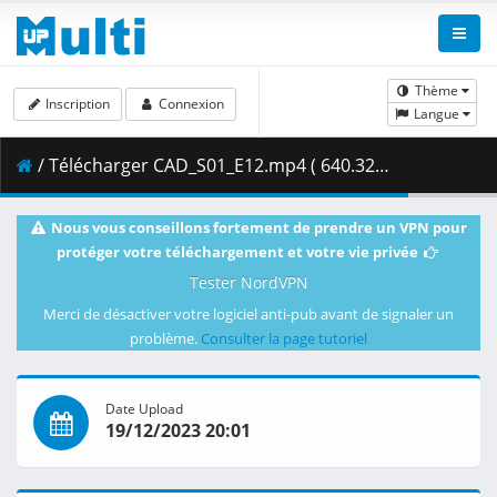
Thème
Inscription
Connexion
Langue
/ Télécharger CAD_S01_E12.mp4 ( 640.32 MB )
Nous vous conseillons fortement de prendre un VPN pour
protéger votre téléchargement et votre vie privée
Tester NordVPN
Merci de désactiver votre logiciel anti-pub avant de signaler un
problème.
Consulter la page tutoriel
Date Upload
19/12/2023 20:01