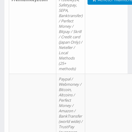
Safetypay,
SEPA,
Banktransfer)
/ Perfect
Money /
Bitpay / Skrill
/ Credit card
(Japan Only) /
Neteller /
Local
Methods
(25+
methods)
Paypal /
Webmoney /
Bitcoin,
Altcoins /
Perfect
Money /
Amazon /
BankTransfer
(world wide) /
TrustPay