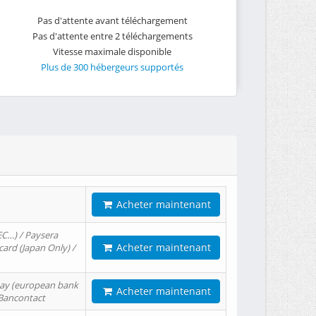
Pas d'attente avant téléchargement
Pas d'attente entre 2 téléchargements
Vitesse maximale disponible
Plus de 300 hébergeurs supportés
Acheter maintenant
EC…) / Paysera
Acheter maintenant
card (Japan Only) /
tPay (european bank
Acheter maintenant
/ Bancontact