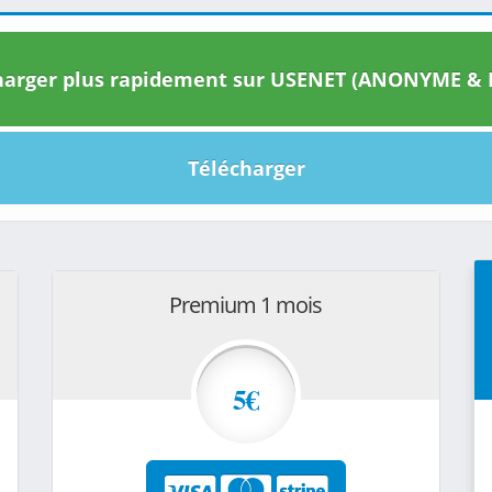
arger plus rapidement sur USENET (ANONYME & I
Télécharger
Premium 1 mois
5€