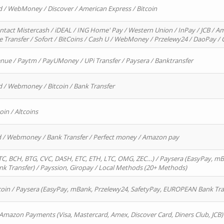
d / WebMoney / Discover / American Express / Bitcoin
ntact Mistercash / iDEAL / ING Home' Pay / Western Union / InPay / JCB / Am
re Transfer / Sofort / BitCoins / Cash U / WebMoney / Przelewy24 / DaoPay 
enue / Paytm / PayUMoney / UPi Transfer / Paysera / Banktransfer
d / Webmoney / Bitcoin / Bank Transfer
oin / Altcoins
rd / Webmoney / Bank Transfer / Perfect money / Amazon pay
, BCH, BTG, CVC, DASH, ETC, ETH, LTC, OMG, ZEC…) / Paysera (EasyPay, mB
 Transfer) / Payssion, Giropay / Local Methods (20+ Methods)
oin / Paysera (EasyPay, mBank, Przelewy24, SafetyPay, EUROPEAN Bank Transf
 Amazon Payments (Visa, Mastercard, Amex, Discover Card, Diners Club, JCB)