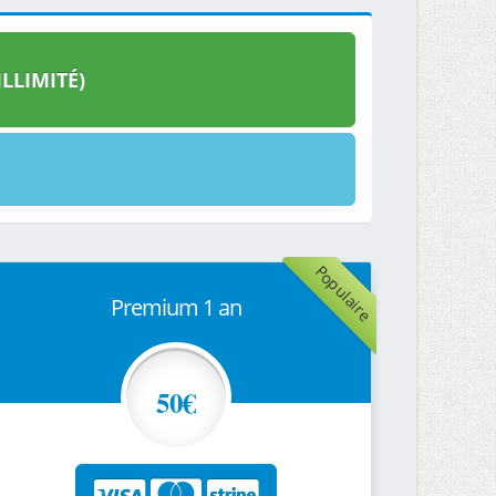
LLIMITÉ)
Populaire
Premium 1 an
50€