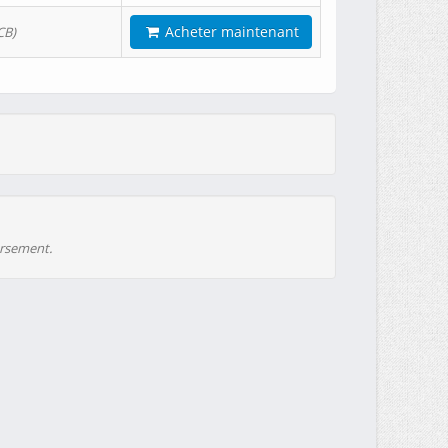
Acheter maintenant
CB)
ursement.