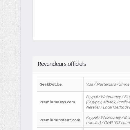
Revendeurs officiels
GeekDot.be
Visa / Mastercard / Stripe
Paypal / Webmoney / Bitc
PremiumKeys.com
(Easypay, Mbank, Przelewy2
Neteller / Local Methods
Paypal / Webmoney / Bitc
PremiumInstant.com
transfer) / QIWI (CIS coun