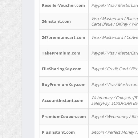
ResellerVoucher.com
Paypal / Visa / MasterCar
Visa / Mastercard / Banco
24instant.com
Carte Bleue / OKPay / Wi
247premiumcart.com
Visa / Mastercard / CCAv
TakePremium.com
Paypal / Visa / MasterCar
FileSharingKey.com
Paypal / Credit Card / Bitc
BuyPremiumKey.com
Paypal / Visa / Masterca
Webmoney / Coingate (BTC
AccountInstant.com
SafetyPay, EUROPEAN Bank
PremiumCoupon.com
Paypal / Webmoney / Bitc
PlusInstant.com
Bitcoin / Perfect Money /