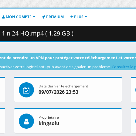
MON COMPTE
PREMIUM
PLUS
1 n 24 HQ.mp4 ( 1.29 GB )
nt de prendre un VPN pour protéger votre téléchargement et votre 
sactiver votre logiciel anti-pub avant de signaler un problème.
Consulter la 
Date dernier téléchargement
09/07/2026 23:53
Propriétaire
kingsolu