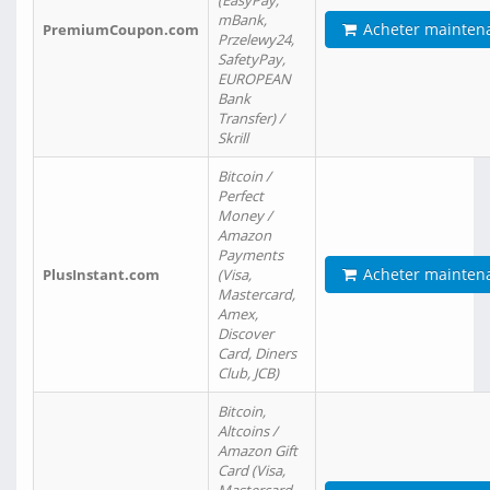
(EasyPay,
mBank,
Acheter mainten
PremiumCoupon.com
Przelewy24,
SafetyPay,
EUROPEAN
Bank
Transfer) /
Skrill
Bitcoin /
Perfect
Money /
Amazon
Payments
Acheter mainten
PlusInstant.com
(Visa,
Mastercard,
Amex,
Discover
Card, Diners
Club, JCB)
Bitcoin,
Altcoins /
Amazon Gift
Card (Visa,