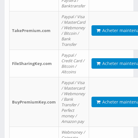
Paysera /
Banktransfer
Paypal / Visa
/ MasterCard
/ Webmoney
Acheter mainten
TakePremium.com
/ Bitcoin /
Bank
Transfer
Paypal /
Credit Card /
Acheter mainten
FileSharingKey.com
Bitcoin /
Altcoins
Paypal / Visa
/ Mastercard
/ Webmoney
/ Bank
Acheter mainten
BuyPremiumKey.com
Transfer /
Perfect
money /
Amazon pay
Webmoney /
Coingate