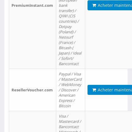
(european
Acheter mainten
PremiumInstant.com
bank
transfer) /
QIWI (CIS
countries) /
Dotpay
(Poland) /
Neosurf
(France) /
Bitcash (
Japan) / Ideal
/ Sofort/
Bancontact
Paypal / Visa
/ MasterCard
/ WebMoney
Acheter mainten
ResellerVoucher.com
/ Discover /
American
Express /
Bitcoin
Visa /
Mastercard /
Bancontact