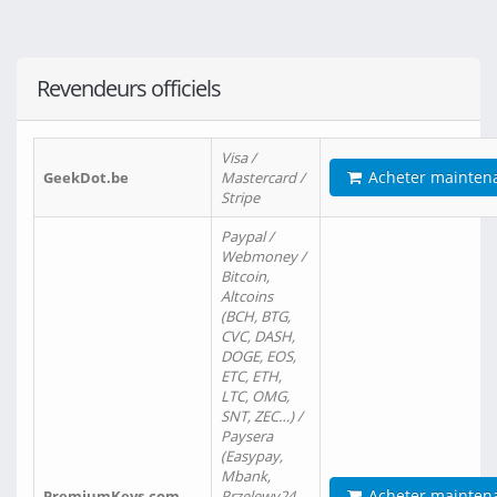
Revendeurs officiels
Visa /
Acheter mainten
GeekDot.be
Mastercard /
Stripe
Paypal /
Webmoney /
Bitcoin,
Altcoins
(BCH, BTG,
CVC, DASH,
DOGE, EOS,
ETC, ETH,
LTC, OMG,
SNT, ZEC…) /
Paysera
(Easypay,
Mbank,
Acheter mainten
PremiumKeys.com
Przelewy24,