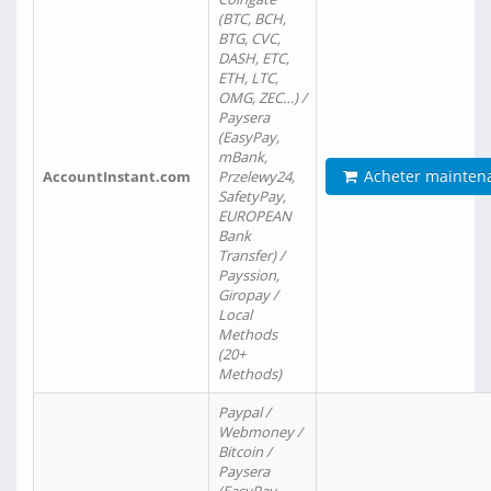
(BTC, BCH,
BTG, CVC,
DASH, ETC,
ETH, LTC,
OMG, ZEC…) /
Paysera
(EasyPay,
mBank,
Acheter mainten
AccountInstant.com
Przelewy24,
SafetyPay,
EUROPEAN
Bank
Transfer) /
Payssion,
Giropay /
Local
Methods
(20+
Methods)
Paypal /
Webmoney /
Bitcoin /
Paysera