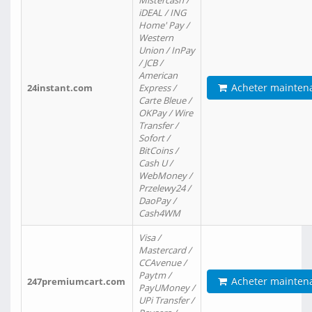
Mistercash /
iDEAL / ING
Home' Pay /
Western
Union / InPay
/ JCB /
American
Acheter mainten
24instant.com
Express /
Carte Bleue /
OKPay / Wire
Transfer /
Sofort /
BitCoins /
Cash U /
WebMoney /
Przelewy24 /
DaoPay /
Cash4WM
Visa /
Mastercard /
CCAvenue /
Paytm /
Acheter mainten
247premiumcart.com
PayUMoney /
UPi Transfer /