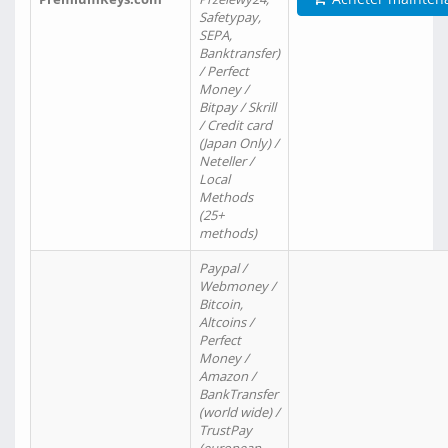
Safetypay,
SEPA,
Banktransfer)
/ Perfect
Money /
Bitpay / Skrill
/ Credit card
(Japan Only) /
Neteller /
Local
Methods
(25+
methods)
Paypal /
Webmoney /
Bitcoin,
Altcoins /
Perfect
Money /
Amazon /
BankTransfer
(world wide) /
TrustPay