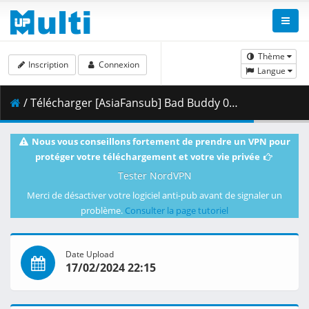
Thème
Inscription
Connexion
Langue
/ Télécharger [AsiaFansub] Bad Buddy 02 vostfr.mp4 ( 1.56 GB )
Nous vous conseillons fortement de prendre un VPN pour
protéger votre téléchargement et votre vie privée
Tester NordVPN
Merci de désactiver votre logiciel anti-pub avant de signaler un
problème.
Consulter la page tutoriel
Date Upload
17/02/2024 22:15