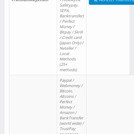
Safetypay,
SEPA,
Banktransfer)
/ Perfect
Money /
Bitpay / Skrill
/ Credit card
(Japan Only) /
Neteller /
Local
Methods
(25+
methods)
Paypal /
Webmoney /
Bitcoin,
Altcoins /
Perfect
Money /
Amazon /
BankTransfer
(world wide) /
TrustPay