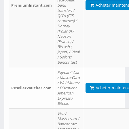
(european
Acheter mainten
PremiumInstant.com
bank
transfer) /
QIWI (CIS
countries) /
Dotpay
(Poland) /
Neosurf
(France) /
Bitcash (
Japan) / Ideal
/ Sofort/
Bancontact
Paypal / Visa
/ MasterCard
/ WebMoney
Acheter mainten
ResellerVoucher.com
/ Discover /
American
Express /
Bitcoin
Visa /
Mastercard /
Bancontact