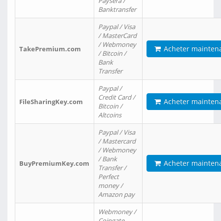
Paysera /
Banktransfer
Paypal / Visa
/ MasterCard
/ Webmoney
Acheter mainten
TakePremium.com
/ Bitcoin /
Bank
Transfer
Paypal /
Credit Card /
Acheter mainten
FileSharingKey.com
Bitcoin /
Altcoins
Paypal / Visa
/ Mastercard
/ Webmoney
/ Bank
Acheter mainten
BuyPremiumKey.com
Transfer /
Perfect
money /
Amazon pay
Webmoney /
Coingate