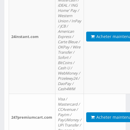
Mistercash /
iDEAL / ING
Home' Pay /
Western
Union / InPay
/ JCB /
American
Acheter mainten
24instant.com
Express /
Carte Bleue /
OKPay / Wire
Transfer /
Sofort /
BitCoins /
Cash U /
WebMoney /
Przelewy24 /
DaoPay /
Cash4WM
Visa /
Mastercard /
CCAvenue /
Paytm /
Acheter mainten
247premiumcart.com
PayUMoney /
UPi Transfer /