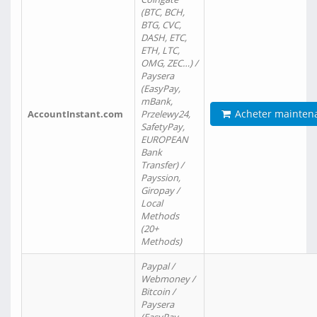
(BTC, BCH,
BTG, CVC,
DASH, ETC,
ETH, LTC,
OMG, ZEC…) /
Paysera
(EasyPay,
mBank,
Acheter mainten
AccountInstant.com
Przelewy24,
SafetyPay,
EUROPEAN
Bank
Transfer) /
Payssion,
Giropay /
Local
Methods
(20+
Methods)
Paypal /
Webmoney /
Bitcoin /
Paysera