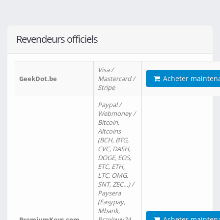
Revendeurs officiels
Visa /
Acheter mainten
GeekDot.be
Mastercard /
Stripe
Paypal /
Webmoney /
Bitcoin,
Altcoins
(BCH, BTG,
CVC, DASH,
DOGE, EOS,
ETC, ETH,
LTC, OMG,
SNT, ZEC…) /
Paysera
(Easypay,
Mbank,
Acheter mainten
PremiumKeys.com
Przelewy24,