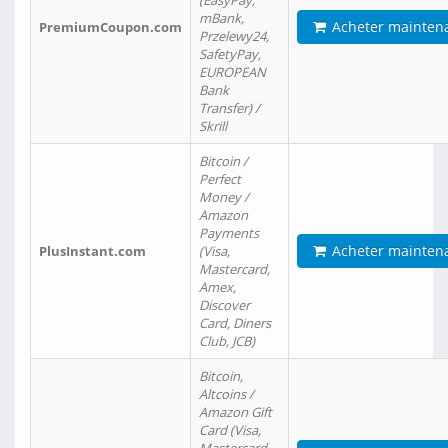
(EasyPay,
mBank,
Acheter mainten
PremiumCoupon.com
Przelewy24,
SafetyPay,
EUROPEAN
Bank
Transfer) /
Skrill
Bitcoin /
Perfect
Money /
Amazon
Payments
Acheter mainten
PlusInstant.com
(Visa,
Mastercard,
Amex,
Discover
Card, Diners
Club, JCB)
Bitcoin,
Altcoins /
Amazon Gift
Card (Visa,