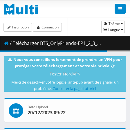
Thème
Inscription
Connexion
Langue
/ Télécharger BTS_OnlyFriends-EP1_2_3_VOSTFR.mp4 ( 438.22 MB )
Nous vous conseillons fortement de prendre un VPN pour
protéger votre téléchargement et votre vie privée
Tester NordVPN
Merci de désactiver votre logiciel anti-pub avant de signaler un
problème.
Consulter la page tutoriel
Date Upload
20/12/2023 09:22