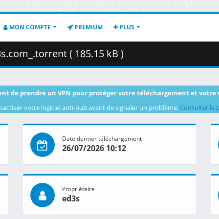
MON COMPTE
PREMIUM
PLUS
.com_.torrent ( 185.15 kB )
nt de prendre un VPN pour protéger votre téléchargement et votre 
sactiver votre logiciel anti-pub avant de signaler un problème.
Consulter la 
Date dernier téléchargement
26/07/2026 10:12
Propriétaire
ed3s