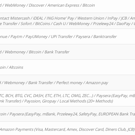
d / WebMoney / Discover / American Express / Bitcoin
ntact Mistercash / iDEAL / ING Home' Pay / Western Union / InPay / JCB / Am
re Transfer / Sofort / BitCoins / Cash U / WebMoney / Przelewy24 / DaoPay 
enue / Paytm / PayUMoney / UPi Transfer / Paysera / Banktransfer
d / Webmoney / Bitcoin / Bank Transfer
oin / Altcoins
rd / Webmoney / Bank Transfer / Perfect money / Amazon pay
, BCH, BTG, CVC, DASH, ETC, ETH, LTC, OMG, ZEC…) / Paysera (EasyPay, mB
 Transfer) / Payssion, Giropay / Local Methods (20+ Methods)
oin / Paysera (EasyPay, mBank, Przelewy24, SafetyPay, EUROPEAN Bank Transf
 Amazon Payments (Visa, Mastercard, Amex, Discover Card, Diners Club, JCB)