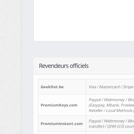
Revendeurs officiels
GeekDot.be
Visa / Mastercard / Stripe
Paypal / Webmoney / Bitc
PremiumKeys.com
(Easypay, Mbank, Przelewy2
Neteller / Local Methods
Paypal / Webmoney / Bitc
PremiumInstant.com
transfer) / QIWI (CIS coun