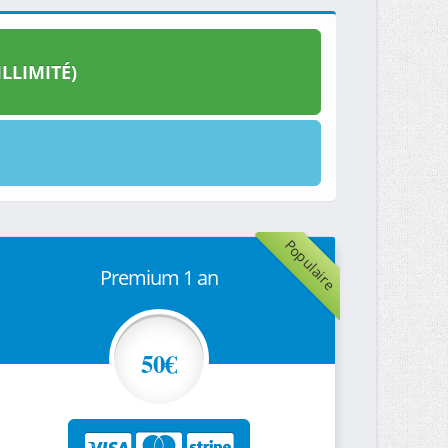
LLIMITÉ)
Populaire
Premium 1 an
50€