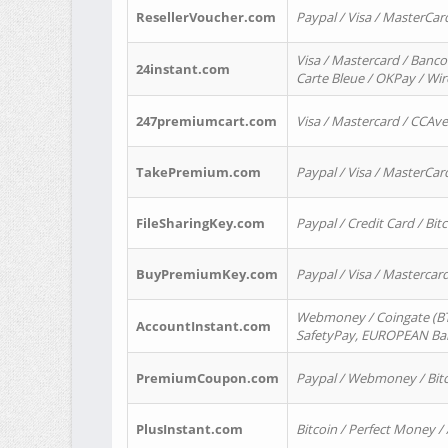
ResellerVoucher.com
Paypal / Visa / MasterCar
Visa / Mastercard / Banco
24instant.com
Carte Bleue / OKPay / Wi
247premiumcart.com
Visa / Mastercard / CCAv
TakePremium.com
Paypal / Visa / MasterCar
FileSharingKey.com
Paypal / Credit Card / Bitc
BuyPremiumKey.com
Paypal / Visa / Masterca
Webmoney / Coingate (BTC
AccountInstant.com
SafetyPay, EUROPEAN Bank
PremiumCoupon.com
Paypal / Webmoney / Bitc
PlusInstant.com
Bitcoin / Perfect Money /