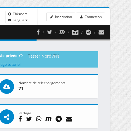
Thème
Inscription
Connexion
Langue
vie privée
Tester NordVPN
page tutoriel
Nombre de téléchargements
71
Partage