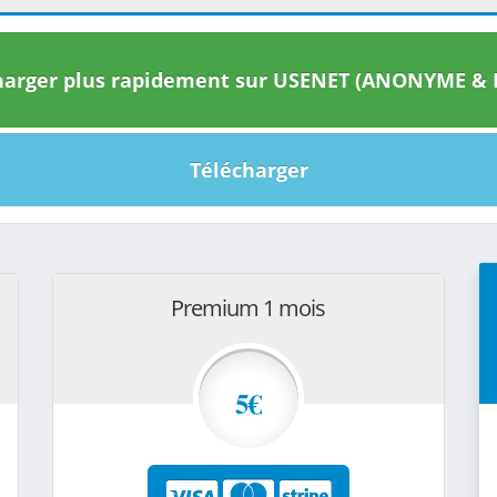
arger plus rapidement sur USENET (ANONYME & I
Télécharger
Premium 1 mois
5€