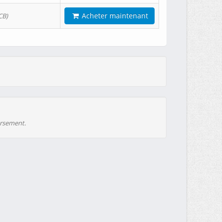
Acheter maintenant
CB)
ursement.