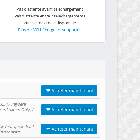
Pas d'attente avant téléchargement
Pas d'attente entre 2 téléchargements
Vitesse maximale disponible
Plus de 300 hébergeurs supportés
Acheter maintenant
EC…) / Paysera
Acheter maintenant
card (Japan Only) /
tPay (european bank
Acheter maintenant
/ Bancontact