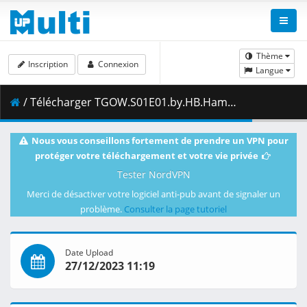
Thème
Inscription
Connexion
Langue
/ Télécharger TGOW.S01E01.by.HB.Hammad.Dyar.mp4 ( 218.58 MB )
Nous vous conseillons fortement de prendre un VPN pour
protéger votre téléchargement et votre vie privée
Tester NordVPN
Merci de désactiver votre logiciel anti-pub avant de signaler un
problème.
Consulter la page tutoriel
Date Upload
27/12/2023 11:19