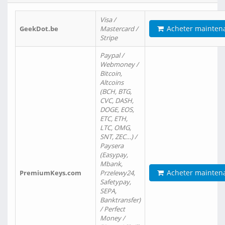
Visa /
Acheter mainten
GeekDot.be
Mastercard /
Stripe
Paypal /
Webmoney /
Bitcoin,
Altcoins
(BCH, BTG,
CVC, DASH,
DOGE, EOS,
ETC, ETH,
LTC, OMG,
SNT, ZEC…) /
Paysera
(Easypay,
Mbank,
Acheter mainten
PremiumKeys.com
Przelewy24,
Safetypay,
SEPA,
Banktransfer)
/ Perfect
Money /