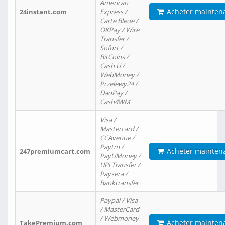
American
Acheter mainten
24instant.com
Express /
Carte Bleue /
OKPay / Wire
Transfer /
Sofort /
BitCoins /
Cash U /
WebMoney /
Przelewy24 /
DaoPay /
Cash4WM
Visa /
Mastercard /
CCAvenue /
Paytm /
Acheter mainten
247premiumcart.com
PayUMoney /
UPi Transfer /
Paysera /
Banktransfer
Paypal / Visa
/ MasterCard
/ Webmoney
Acheter mainten
TakePremium.com