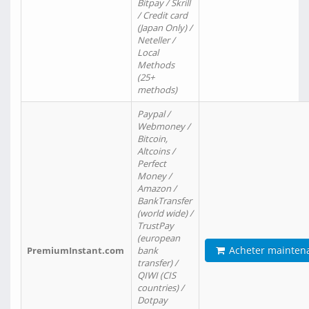
Bitpay / Skrill
/ Credit card
(Japan Only) /
Neteller /
Local
Methods
(25+
methods)
Paypal /
Webmoney /
Bitcoin,
Altcoins /
Perfect
Money /
Amazon /
BankTransfer
(world wide) /
TrustPay
(european
Acheter mainten
PremiumInstant.com
bank
transfer) /
QIWI (CIS
countries) /
Dotpay