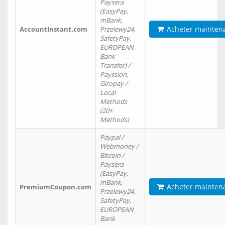
Paysera
(EasyPay,
mBank,
Acheter mainten
AccountInstant.com
Przelewy24,
SafetyPay,
EUROPEAN
Bank
Transfer) /
Payssion,
Giropay /
Local
Methods
(20+
Methods)
Paypal /
Webmoney /
Bitcoin /
Paysera
(EasyPay,
mBank,
Acheter mainten
PremiumCoupon.com
Przelewy24,
SafetyPay,
EUROPEAN
Bank