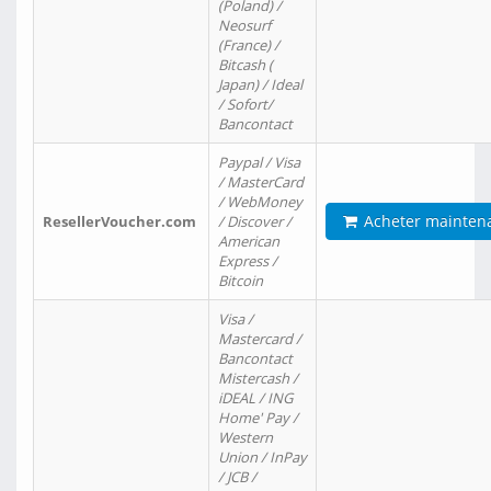
(Poland) /
Neosurf
(France) /
Bitcash (
Japan) / Ideal
/ Sofort/
Bancontact
Paypal / Visa
/ MasterCard
/ WebMoney
Acheter mainten
ResellerVoucher.com
/ Discover /
American
Express /
Bitcoin
Visa /
Mastercard /
Bancontact
Mistercash /
iDEAL / ING
Home' Pay /
Western
Union / InPay
/ JCB /