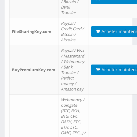
/ Bitcoin /
Bank
Transfer
Paypal /
Credit Card /
Acheter mainten
FileSharingKey.com
Bitcoin /
Altcoins
Paypal / Visa
/ Mastercard
/ Webmoney
/ Bank
Acheter mainten
BuyPremiumKey.com
Transfer /
Perfect
money /
Amazon pay
Webmoney /
Coingate
(BTC, BCH,
BTG, CVC,
DASH, ETC,
ETH, LTC,
OMG, ZEC…) /