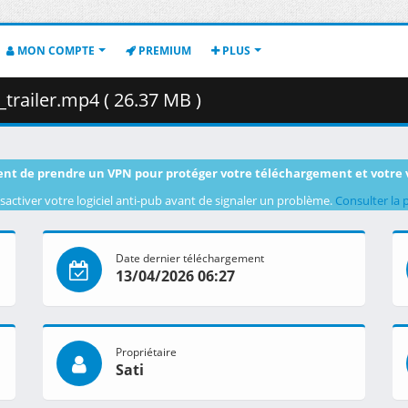
MON COMPTE
PREMIUM
PLUS
railer.mp4 ( 26.37 MB )
nt de prendre un VPN pour protéger votre téléchargement et votre 
sactiver votre logiciel anti-pub avant de signaler un problème.
Consulter la 
Date dernier téléchargement
13/04/2026 06:27
Propriétaire
Sati