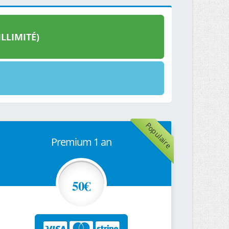
LLIMITÉ)
Populaire
Premium 1 an
50€