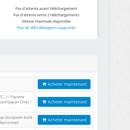
Pas d'attente avant téléchargement
Pas d'attente entre 2 téléchargements
Vitesse maximale disponible
Plus de 300 hébergeurs supportés
Acheter maintenant
EC…) / Paysera
Acheter maintenant
card (Japan Only) /
tPay (european bank
Acheter maintenant
/ Bancontact