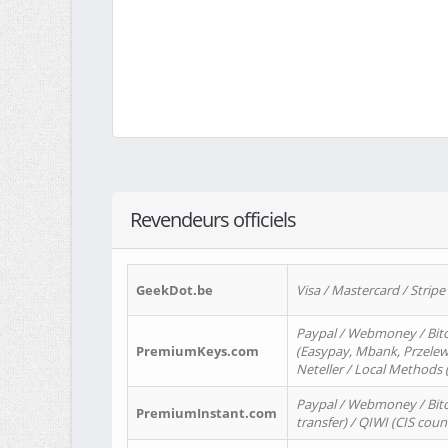
Revendeurs officiels
GeekDot.be
Visa / Mastercard / Stripe
Paypal / Webmoney / Bitc
PremiumKeys.com
(Easypay, Mbank, Przelewy2
Neteller / Local Methods
Paypal / Webmoney / Bitc
PremiumInstant.com
transfer) / QIWI (CIS coun