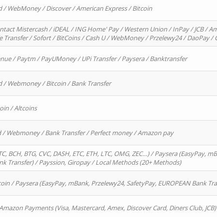
d / WebMoney / Discover / American Express / Bitcoin
ntact Mistercash / iDEAL / ING Home' Pay / Western Union / InPay / JCB / Am
re Transfer / Sofort / BitCoins / Cash U / WebMoney / Przelewy24 / DaoPay 
enue / Paytm / PayUMoney / UPi Transfer / Paysera / Banktransfer
d / Webmoney / Bitcoin / Bank Transfer
oin / Altcoins
rd / Webmoney / Bank Transfer / Perfect money / Amazon pay
, BCH, BTG, CVC, DASH, ETC, ETH, LTC, OMG, ZEC…) / Paysera (EasyPay, mB
 Transfer) / Payssion, Giropay / Local Methods (20+ Methods)
oin / Paysera (EasyPay, mBank, Przelewy24, SafetyPay, EUROPEAN Bank Transf
 Amazon Payments (Visa, Mastercard, Amex, Discover Card, Diners Club, JCB)