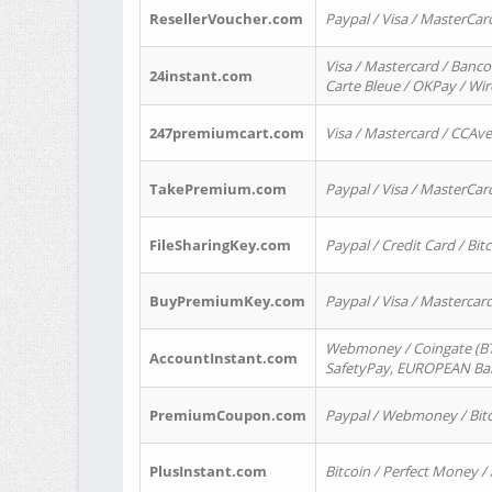
ResellerVoucher.com
Paypal / Visa / MasterCar
Visa / Mastercard / Banco
24instant.com
Carte Bleue / OKPay / Wi
247premiumcart.com
Visa / Mastercard / CCAv
TakePremium.com
Paypal / Visa / MasterCar
FileSharingKey.com
Paypal / Credit Card / Bitc
BuyPremiumKey.com
Paypal / Visa / Masterca
Webmoney / Coingate (BTC
AccountInstant.com
SafetyPay, EUROPEAN Bank
PremiumCoupon.com
Paypal / Webmoney / Bitc
PlusInstant.com
Bitcoin / Perfect Money /