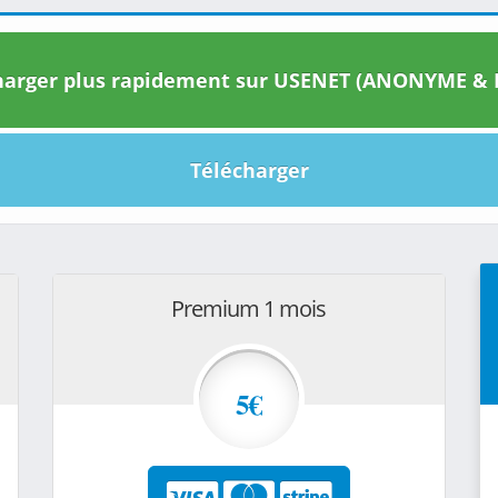
arger plus rapidement sur USENET (ANONYME & I
Télécharger
Premium 1 mois
5€