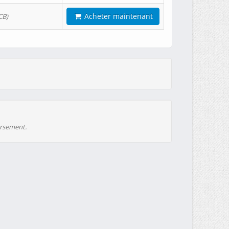
Acheter maintenant
CB)
ursement.