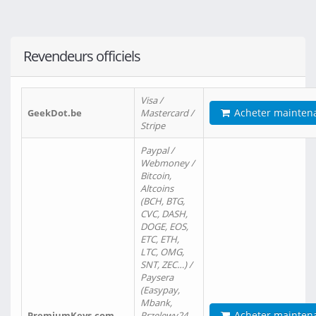
Revendeurs officiels
Visa /
Acheter mainten
GeekDot.be
Mastercard /
Stripe
Paypal /
Webmoney /
Bitcoin,
Altcoins
(BCH, BTG,
CVC, DASH,
DOGE, EOS,
ETC, ETH,
LTC, OMG,
SNT, ZEC…) /
Paysera
(Easypay,
Mbank,
Acheter mainten
PremiumKeys.com
Przelewy24,