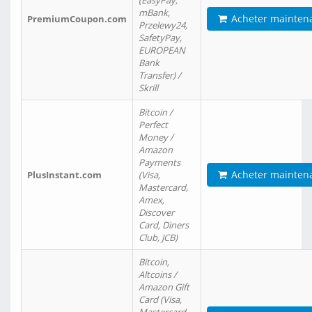
(EasyPay,
mBank,
Acheter mainten
PremiumCoupon.com
Przelewy24,
SafetyPay,
EUROPEAN
Bank
Transfer) /
Skrill
Bitcoin /
Perfect
Money /
Amazon
Payments
Acheter mainten
PlusInstant.com
(Visa,
Mastercard,
Amex,
Discover
Card, Diners
Club, JCB)
Bitcoin,
Altcoins /
Amazon Gift
Card (Visa,