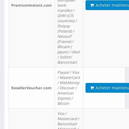
(european
Acheter mainten
PremiumInstant.com
bank
transfer) /
QIWI (CIS
countries) /
Dotpay
(Poland) /
Neosurf
(France) /
Bitcash (
Japan) / Ideal
/ Sofort/
Bancontact
Paypal / Visa
/ MasterCard
/ WebMoney
Acheter mainten
ResellerVoucher.com
/ Discover /
American
Express /
Bitcoin
Visa /
Mastercard /
Bancontact