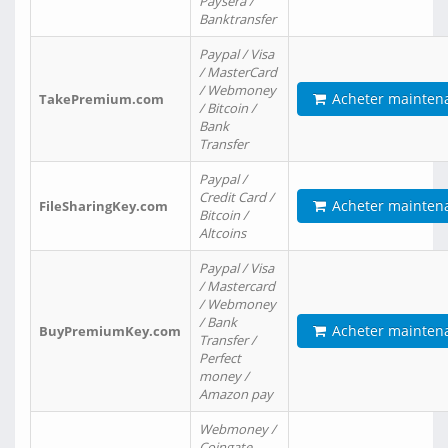
Paysera /
Banktransfer
Paypal / Visa
/ MasterCard
/ Webmoney
Acheter mainten
TakePremium.com
/ Bitcoin /
Bank
Transfer
Paypal /
Credit Card /
Acheter mainten
FileSharingKey.com
Bitcoin /
Altcoins
Paypal / Visa
/ Mastercard
/ Webmoney
/ Bank
Acheter mainten
BuyPremiumKey.com
Transfer /
Perfect
money /
Amazon pay
Webmoney /
Coingate