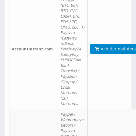
(BTC, BCH,
BTG, CVC,
DASH, ETC,
ETH, LTC,
OMG, ZEC…) /
Paysera
(EasyPay,
mBank,
Acheter mainten
AccountInstant.com
Przelewy24,
SafetyPay,
EUROPEAN
Bank
Transfer) /
Payssion,
Giropay /
Local
Methods
(20+
Methods)
Paypal /
Webmoney /
Bitcoin /
Paysera