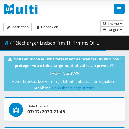
Thème
Inscription
Connexion
Langue
/ Télécharger Lndscp Frm Th Trmms Of Mrs.zip ( 376.52 MB )
Nous vous conseillons fortement de prendre un VPN pour
protéger votre téléchargement et votre vie privée
Tester NordVPN
Merci de désactiver votre logiciel anti-pub avant de signaler un
problème.
Consulter la page tutoriel
Date Upload
07/12/2020 21:45