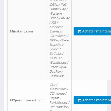
Mistercash /
iDEAL / ING
Home' Pay /
Western
Union / InPay
/ JCB /
American
Acheter mainten
24instant.com
Express /
Carte Bleue /
OKPay / Wire
Transfer /
Sofort /
BitCoins /
Cash U /
WebMoney /
Przelewy24 /
DaoPay /
Cash4WM
Visa /
Mastercard /
CCAvenue /
Paytm /
Acheter mainten
247premiumcart.com
PayUMoney /
UPi Transfer /