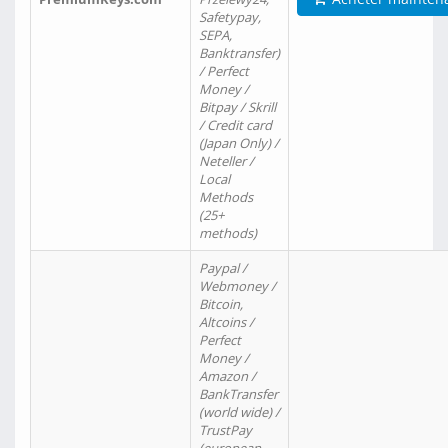
Safetypay,
SEPA,
Banktransfer)
/ Perfect
Money /
Bitpay / Skrill
/ Credit card
(Japan Only) /
Neteller /
Local
Methods
(25+
methods)
Paypal /
Webmoney /
Bitcoin,
Altcoins /
Perfect
Money /
Amazon /
BankTransfer
(world wide) /
TrustPay