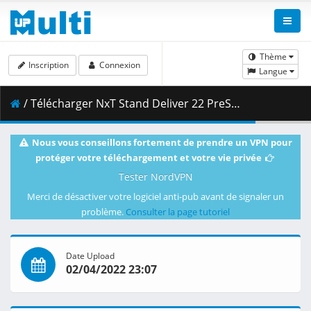
Thème
Inscription
Connexion
Langue
/ Télécharger NxT Stand Deliver 22 PreShow.mp4 ( 707.30 MB )
Nous vous conseillons fortement de prendre un VPN pour
protéger votre téléchargement et votre vie privée
Tester NordVPN
Merci de désactiver votre logiciel anti-pub avant de signaler un
problème.
Consulter la page tutoriel
Date Upload
02/04/2022 23:07