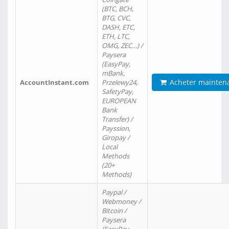
(BTC, BCH,
BTG, CVC,
DASH, ETC,
ETH, LTC,
OMG, ZEC…) /
Paysera
(EasyPay,
mBank,
Acheter mainten
AccountInstant.com
Przelewy24,
SafetyPay,
EUROPEAN
Bank
Transfer) /
Payssion,
Giropay /
Local
Methods
(20+
Methods)
Paypal /
Webmoney /
Bitcoin /
Paysera