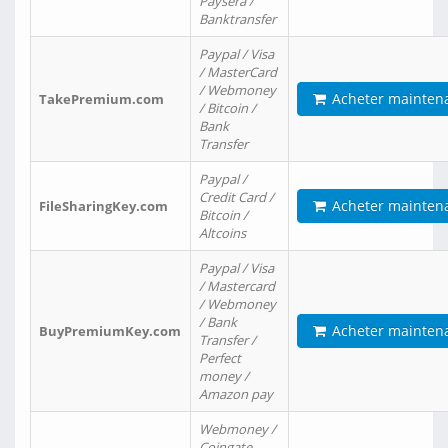
Paysera /
Banktransfer
Paypal / Visa
/ MasterCard
/ Webmoney
Acheter mainten
TakePremium.com
/ Bitcoin /
Bank
Transfer
Paypal /
Credit Card /
Acheter mainten
FileSharingKey.com
Bitcoin /
Altcoins
Paypal / Visa
/ Mastercard
/ Webmoney
/ Bank
Acheter mainten
BuyPremiumKey.com
Transfer /
Perfect
money /
Amazon pay
Webmoney /
Coingate