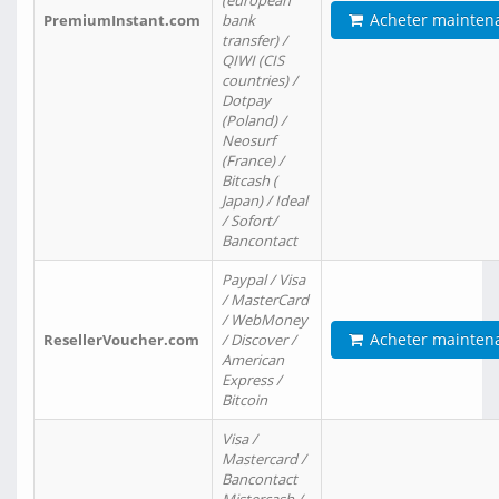
(european
Acheter mainten
PremiumInstant.com
bank
transfer) /
QIWI (CIS
countries) /
Dotpay
(Poland) /
Neosurf
(France) /
Bitcash (
Japan) / Ideal
/ Sofort/
Bancontact
Paypal / Visa
/ MasterCard
/ WebMoney
Acheter mainten
ResellerVoucher.com
/ Discover /
American
Express /
Bitcoin
Visa /
Mastercard /
Bancontact