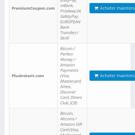
(EasyPay,
mBank,
Acheter mainten
PremiumCoupon.com
Przelewy24,
SafetyPay,
EUROPEAN
Bank
Transfer) /
Skrill
Bitcoin /
Perfect
Money /
Amazon
Payments
Acheter mainten
PlusInstant.com
(Visa,
Mastercard,
Amex,
Discover
Card, Diners
Club, JCB)
Bitcoin,
Altcoins /
Amazon Gift
Card (Visa,