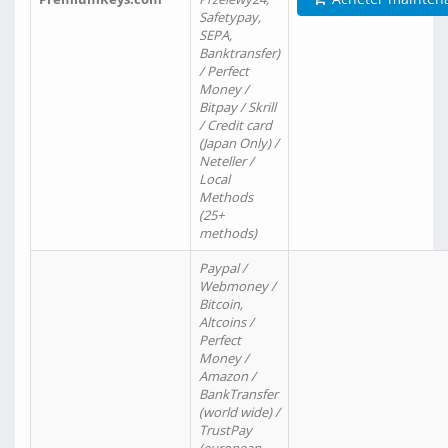
Safetypay,
SEPA,
Banktransfer)
/ Perfect
Money /
Bitpay / Skrill
/ Credit card
(Japan Only) /
Neteller /
Local
Methods
(25+
methods)
Paypal /
Webmoney /
Bitcoin,
Altcoins /
Perfect
Money /
Amazon /
BankTransfer
(world wide) /
TrustPay