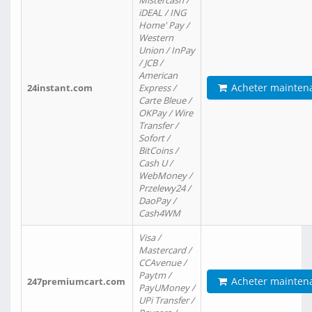
Mistercash /
iDEAL / ING
Home' Pay /
Western
Union / InPay
/ JCB /
American
Acheter mainten
24instant.com
Express /
Carte Bleue /
OKPay / Wire
Transfer /
Sofort /
BitCoins /
Cash U /
WebMoney /
Przelewy24 /
DaoPay /
Cash4WM
Visa /
Mastercard /
CCAvenue /
Paytm /
Acheter mainten
247premiumcart.com
PayUMoney /
UPi Transfer /