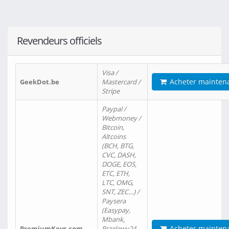
Revendeurs officiels
Visa /
Acheter mainten
GeekDot.be
Mastercard /
Stripe
Paypal /
Webmoney /
Bitcoin,
Altcoins
(BCH, BTG,
CVC, DASH,
DOGE, EOS,
ETC, ETH,
LTC, OMG,
SNT, ZEC…) /
Paysera
(Easypay,
Mbank,
Acheter mainten
PremiumKeys.com
Przelewy24,