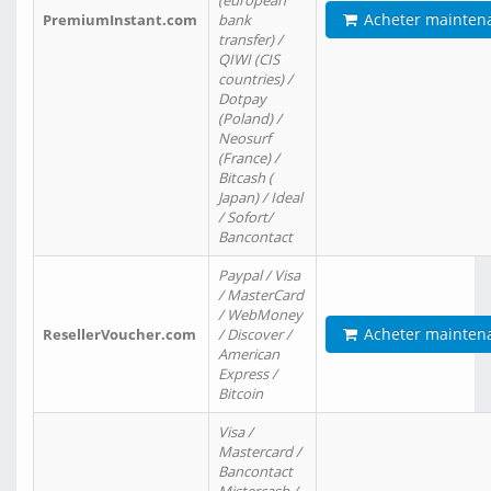
(european
Acheter mainten
PremiumInstant.com
bank
transfer) /
QIWI (CIS
countries) /
Dotpay
(Poland) /
Neosurf
(France) /
Bitcash (
Japan) / Ideal
/ Sofort/
Bancontact
Paypal / Visa
/ MasterCard
/ WebMoney
Acheter mainten
ResellerVoucher.com
/ Discover /
American
Express /
Bitcoin
Visa /
Mastercard /
Bancontact