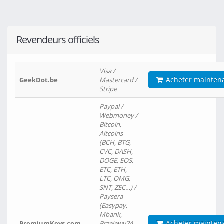
Revendeurs officiels
Visa /
Acheter mainten
GeekDot.be
Mastercard /
Stripe
Paypal /
Webmoney /
Bitcoin,
Altcoins
(BCH, BTG,
CVC, DASH,
DOGE, EOS,
ETC, ETH,
LTC, OMG,
SNT, ZEC…) /
Paysera
(Easypay,
Mbank,
Acheter mainten
PremiumKeys.com
Przelewy24,