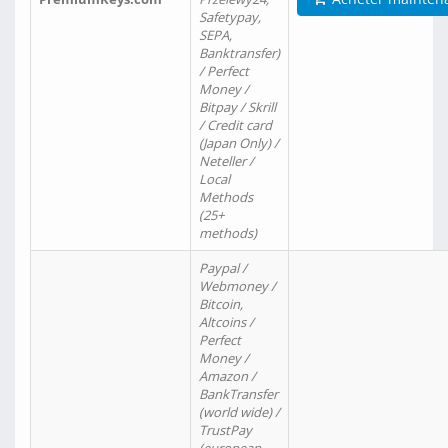
Safetypay,
SEPA,
Banktransfer)
/ Perfect
Money /
Bitpay / Skrill
/ Credit card
(Japan Only) /
Neteller /
Local
Methods
(25+
methods)
Paypal /
Webmoney /
Bitcoin,
Altcoins /
Perfect
Money /
Amazon /
BankTransfer
(world wide) /
TrustPay