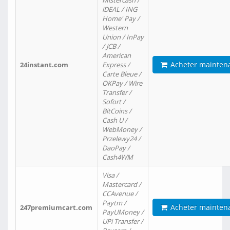
Mistercash /
iDEAL / ING
Home' Pay /
Western
Union / InPay
/ JCB /
American
Acheter mainten
24instant.com
Express /
Carte Bleue /
OKPay / Wire
Transfer /
Sofort /
BitCoins /
Cash U /
WebMoney /
Przelewy24 /
DaoPay /
Cash4WM
Visa /
Mastercard /
CCAvenue /
Paytm /
Acheter mainten
247premiumcart.com
PayUMoney /
UPi Transfer /