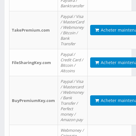
Paysera /
Banktransfer
Paypal / Visa
/ MasterCard
/ Webmoney
Acheter mainten
TakePremium.com
/ Bitcoin /
Bank
Transfer
Paypal /
Credit Card /
Acheter mainten
FileSharingKey.com
Bitcoin /
Altcoins
Paypal / Visa
/ Mastercard
/ Webmoney
/ Bank
Acheter mainten
BuyPremiumKey.com
Transfer /
Perfect
money /
Amazon pay
Webmoney /
Coingate