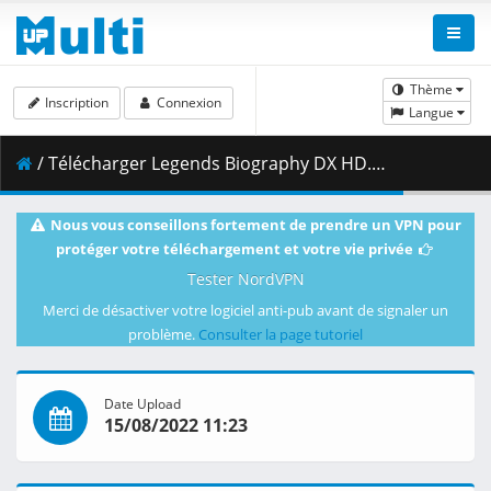
Thème
Inscription
Connexion
Langue
/ Télécharger Legends Biography DX HD.mp4 ( 2.26 GB )
Nous vous conseillons fortement de prendre un VPN pour
protéger votre téléchargement et votre vie privée
Tester NordVPN
Merci de désactiver votre logiciel anti-pub avant de signaler un
problème.
Consulter la page tutoriel
Date Upload
15/08/2022 11:23