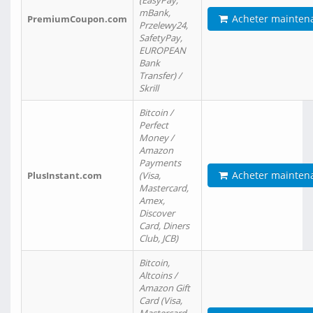
(EasyPay,
mBank,
Acheter mainten
PremiumCoupon.com
Przelewy24,
SafetyPay,
EUROPEAN
Bank
Transfer) /
Skrill
Bitcoin /
Perfect
Money /
Amazon
Payments
Acheter mainten
PlusInstant.com
(Visa,
Mastercard,
Amex,
Discover
Card, Diners
Club, JCB)
Bitcoin,
Altcoins /
Amazon Gift
Card (Visa,