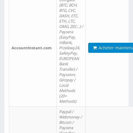
(BTC, BCH,
BTG, CVC,
DASH, ETC,
ETH, LTC,
OMG, ZEC…) /
Paysera
(EasyPay,
mBank,
Acheter mainten
AccountInstant.com
Przelewy24,
SafetyPay,
EUROPEAN
Bank
Transfer) /
Payssion,
Giropay /
Local
Methods
(20+
Methods)
Paypal /
Webmoney /
Bitcoin /
Paysera