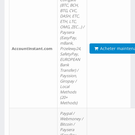
(BTC, BCH,
BTG, CVC,
DASH, ETC,
ETH, LTC,
OMG, ZEC…) /
Paysera
(EasyPay,
mBank,
Acheter mainten
AccountInstant.com
Przelewy24,
SafetyPay,
EUROPEAN
Bank
Transfer) /
Payssion,
Giropay /
Local
Methods
(20+
Methods)
Paypal /
Webmoney /
Bitcoin /
Paysera