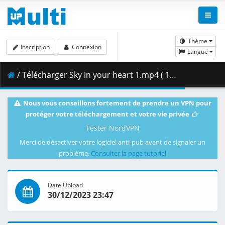
Thème
Inscription
Connexion
Langue
/ Télécharger Sky in your heart 1.mp4 ( 1.47 GB )
Nous vous conseillons fortement de prendre un VPN pour
protéger votre téléchargement et votre vie privée
Tester NordVPN
Merci de désactiver votre logiciel anti-pub avant de signaler un
problème.
Consulter la page tutoriel
Date Upload
30/12/2023 23:47