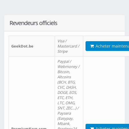
Revendeurs officiels
Visa /
Acheter mainten
GeekDot.be
Mastercard /
Stripe
Paypal /
Webmoney /
Bitcoin,
Altcoins
(BCH, BTG,
CVC, DASH,
DOGE, EOS,
ETC, ETH,
LTC, OMG,
SNT, ZEC…) /
Paysera
(Easypay,
Mbank,
Acheter mainten
PremiumKeys.com
Przelewy24,