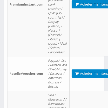
(european
Acheter mainten
PremiumInstant.com
bank
transfer) /
QIWI (CIS
countries) /
Dotpay
(Poland) /
Neosurf
(France) /
Bitcash (
Japan) / Ideal
/ Sofort/
Bancontact
Paypal / Visa
/ MasterCard
/ WebMoney
Acheter mainten
ResellerVoucher.com
/ Discover /
American
Express /
Bitcoin
Visa /
Mastercard /
Bancontact