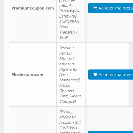
(EasyPay,
mBank,
Acheter mainten
PremiumCoupon.com
Przelewy24,
SafetyPay,
EUROPEAN
Bank
Transfer) /
Skrill
Bitcoin /
Perfect
Money /
Amazon
Payments
Acheter mainten
PlusInstant.com
(Visa,
Mastercard,
Amex,
Discover
Card, Diners
Club, JCB)
Bitcoin,
Altcoins /
Amazon Gift
Card (Visa,