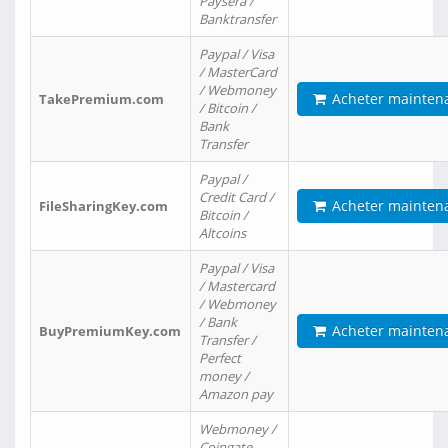
Paysera /
Banktransfer
Paypal / Visa
/ MasterCard
/ Webmoney
Acheter mainten
TakePremium.com
/ Bitcoin /
Bank
Transfer
Paypal /
Credit Card /
Acheter mainten
FileSharingKey.com
Bitcoin /
Altcoins
Paypal / Visa
/ Mastercard
/ Webmoney
/ Bank
Acheter mainten
BuyPremiumKey.com
Transfer /
Perfect
money /
Amazon pay
Webmoney /
Coingate