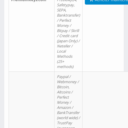
Safetypay,
SEPA,
Banktransfer)
/ Perfect
Money /
Bitpay / Skrill
/ Credit card
(Japan Only) /
Neteller /
Local
Methods
(25+
methods)
Paypal /
Webmoney /
Bitcoin,
Altcoins /
Perfect
Money /
Amazon /
BankTransfer
(world wide) /
TrustPay