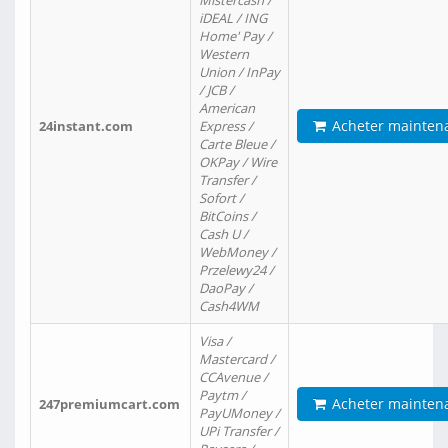
Mistercash /
iDEAL / ING
Home' Pay /
Western
Union / InPay
/ JCB /
American
Acheter mainten
24instant.com
Express /
Carte Bleue /
OKPay / Wire
Transfer /
Sofort /
BitCoins /
Cash U /
WebMoney /
Przelewy24 /
DaoPay /
Cash4WM
Visa /
Mastercard /
CCAvenue /
Paytm /
Acheter mainten
247premiumcart.com
PayUMoney /
UPi Transfer /