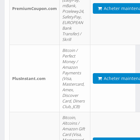
(EasyPay,
mBank,
Acheter mainten
PremiumCoupon.com
Przelewy24,
SafetyPay,
EUROPEAN
Bank
Transfer) /
Skrill
Bitcoin /
Perfect
Money /
Amazon
Payments
Acheter mainten
PlusInstant.com
(Visa,
Mastercard,
Amex,
Discover
Card, Diners
Club, JCB)
Bitcoin,
Altcoins /
Amazon Gift
Card (Visa,