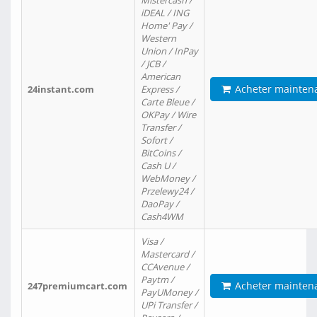
Mistercash /
iDEAL / ING
Home' Pay /
Western
Union / InPay
/ JCB /
American
Acheter mainten
24instant.com
Express /
Carte Bleue /
OKPay / Wire
Transfer /
Sofort /
BitCoins /
Cash U /
WebMoney /
Przelewy24 /
DaoPay /
Cash4WM
Visa /
Mastercard /
CCAvenue /
Paytm /
Acheter mainten
247premiumcart.com
PayUMoney /
UPi Transfer /