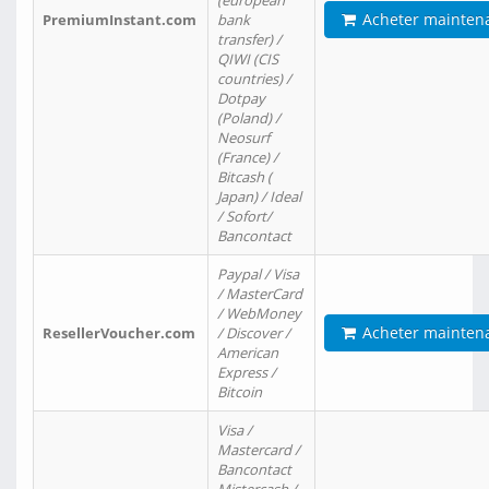
(european
Acheter mainten
PremiumInstant.com
bank
transfer) /
QIWI (CIS
countries) /
Dotpay
(Poland) /
Neosurf
(France) /
Bitcash (
Japan) / Ideal
/ Sofort/
Bancontact
Paypal / Visa
/ MasterCard
/ WebMoney
Acheter mainten
ResellerVoucher.com
/ Discover /
American
Express /
Bitcoin
Visa /
Mastercard /
Bancontact