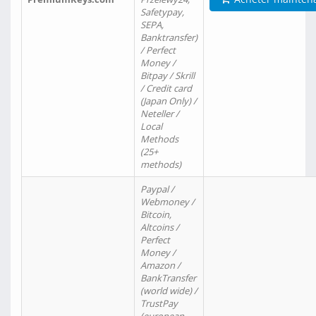
Safetypay,
SEPA,
Banktransfer)
/ Perfect
Money /
Bitpay / Skrill
/ Credit card
(Japan Only) /
Neteller /
Local
Methods
(25+
methods)
Paypal /
Webmoney /
Bitcoin,
Altcoins /
Perfect
Money /
Amazon /
BankTransfer
(world wide) /
TrustPay