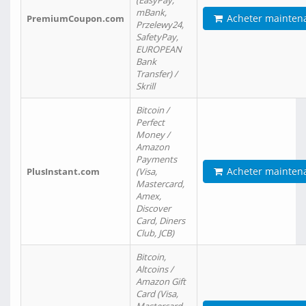
(EasyPay,
mBank,
Acheter mainten
PremiumCoupon.com
Przelewy24,
SafetyPay,
EUROPEAN
Bank
Transfer) /
Skrill
Bitcoin /
Perfect
Money /
Amazon
Payments
Acheter mainten
PlusInstant.com
(Visa,
Mastercard,
Amex,
Discover
Card, Diners
Club, JCB)
Bitcoin,
Altcoins /
Amazon Gift
Card (Visa,