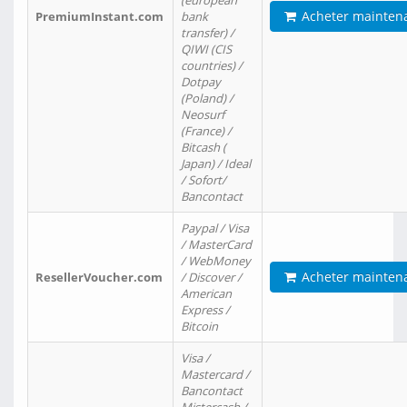
(european
Acheter mainten
PremiumInstant.com
bank
transfer) /
QIWI (CIS
countries) /
Dotpay
(Poland) /
Neosurf
(France) /
Bitcash (
Japan) / Ideal
/ Sofort/
Bancontact
Paypal / Visa
/ MasterCard
/ WebMoney
Acheter mainten
ResellerVoucher.com
/ Discover /
American
Express /
Bitcoin
Visa /
Mastercard /
Bancontact