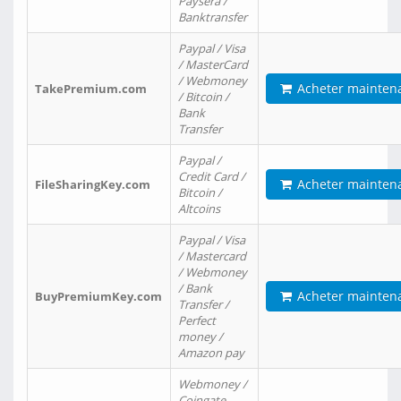
Paysera /
Banktransfer
Paypal / Visa
/ MasterCard
/ Webmoney
Acheter mainten
TakePremium.com
/ Bitcoin /
Bank
Transfer
Paypal /
Credit Card /
Acheter mainten
FileSharingKey.com
Bitcoin /
Altcoins
Paypal / Visa
/ Mastercard
/ Webmoney
/ Bank
Acheter mainten
BuyPremiumKey.com
Transfer /
Perfect
money /
Amazon pay
Webmoney /
Coingate