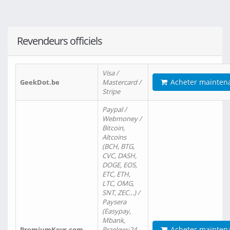
Revendeurs officiels
Visa /
Acheter mainten
GeekDot.be
Mastercard /
Stripe
Paypal /
Webmoney /
Bitcoin,
Altcoins
(BCH, BTG,
CVC, DASH,
DOGE, EOS,
ETC, ETH,
LTC, OMG,
SNT, ZEC…) /
Paysera
(Easypay,
Mbank,
Acheter mainten
PremiumKeys.com
Przelewy24,