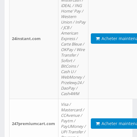
Mistercash /
iDEAL / ING
Home' Pay /
Western
Union / InPay
/ JCB /
American
Acheter mainten
24instant.com
Express /
Carte Bleue /
OKPay / Wire
Transfer /
Sofort /
BitCoins /
Cash U /
WebMoney /
Przelewy24 /
DaoPay /
Cash4WM
Visa /
Mastercard /
CCAvenue /
Paytm /
Acheter mainten
247premiumcart.com
PayUMoney /
UPi Transfer /