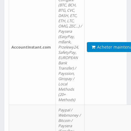
(BTC, BCH,
BTG, CVC,
DASH, ETC,
ETH, LTC,
OMG, ZEC…) /
Paysera
(EasyPay,
mBank,
Acheter mainten
AccountInstant.com
Przelewy24,
SafetyPay,
EUROPEAN
Bank
Transfer) /
Payssion,
Giropay /
Local
Methods
(20+
Methods)
Paypal /
Webmoney /
Bitcoin /
Paysera