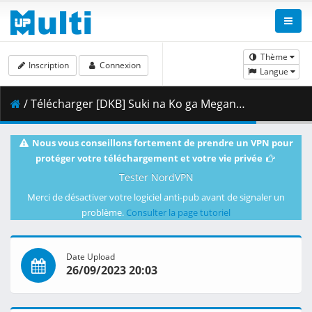
Thème
Inscription
Connexion
Langue
/ Télécharger [DKB] Suki na Ko ga Megane wo Wasureta - S01E13 [1080p][HEVC x265 10bit][Multi-Subs].mkv.002 ( 263.31 MB )
Nous vous conseillons fortement de prendre un VPN pour
protéger votre téléchargement et votre vie privée
Tester NordVPN
Merci de désactiver votre logiciel anti-pub avant de signaler un
problème.
Consulter la page tutoriel
Date Upload
26/09/2023 20:03