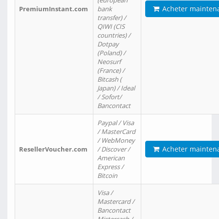
(european
Acheter mainten
PremiumInstant.com
bank
transfer) /
QIWI (CIS
countries) /
Dotpay
(Poland) /
Neosurf
(France) /
Bitcash (
Japan) / Ideal
/ Sofort/
Bancontact
Paypal / Visa
/ MasterCard
/ WebMoney
Acheter mainten
ResellerVoucher.com
/ Discover /
American
Express /
Bitcoin
Visa /
Mastercard /
Bancontact