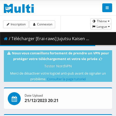
Thème
Inscription
Connexion
Langue
/ Télécharger [Erai-raws] Jujutsu Kaisen 2nd Season - 22 [1080p][Multiple Subtitle][28CA7E72].mkv.002 ( 460.61 MB )
Nous vous conseillons fortement de prendre un VPN pour
protéger votre téléchargement et votre vie privée
Tester NordVPN
Merci de désactiver votre logiciel anti-pub avant de signaler un
problème.
Consulter la page tutoriel
Date Upload
21/12/2023 20:21