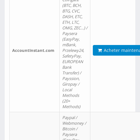
(BTC, BCH,
BTG, CVC,
DASH, ETC,
ETH, LTC,
OMG, ZEC…) /
Paysera
(EasyPay,
mBank,
Acheter mainten
AccountInstant.com
Przelewy24,
SafetyPay,
EUROPEAN
Bank
Transfer) /
Payssion,
Giropay /
Local
Methods
(20+
Methods)
Paypal /
Webmoney /
Bitcoin /
Paysera