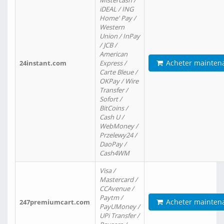
Mistercash /
iDEAL / ING
Home' Pay /
Western
Union / InPay
/ JCB /
American
Acheter mainten
24instant.com
Express /
Carte Bleue /
OKPay / Wire
Transfer /
Sofort /
BitCoins /
Cash U /
WebMoney /
Przelewy24 /
DaoPay /
Cash4WM
Visa /
Mastercard /
CCAvenue /
Paytm /
Acheter mainten
247premiumcart.com
PayUMoney /
UPi Transfer /