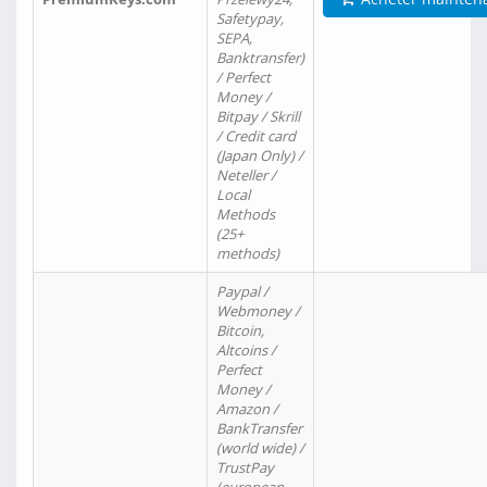
Safetypay,
SEPA,
Banktransfer)
/ Perfect
Money /
Bitpay / Skrill
/ Credit card
(Japan Only) /
Neteller /
Local
Methods
(25+
methods)
Paypal /
Webmoney /
Bitcoin,
Altcoins /
Perfect
Money /
Amazon /
BankTransfer
(world wide) /
TrustPay