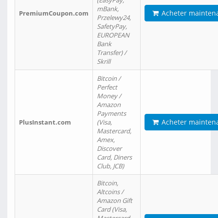
(EasyPay,
mBank,
Acheter mainten
PremiumCoupon.com
Przelewy24,
SafetyPay,
EUROPEAN
Bank
Transfer) /
Skrill
Bitcoin /
Perfect
Money /
Amazon
Payments
Acheter mainten
PlusInstant.com
(Visa,
Mastercard,
Amex,
Discover
Card, Diners
Club, JCB)
Bitcoin,
Altcoins /
Amazon Gift
Card (Visa,