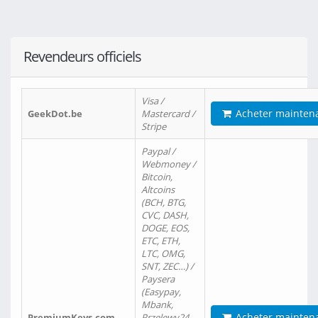
Revendeurs officiels
Visa /
Acheter mainten
GeekDot.be
Mastercard /
Stripe
Paypal /
Webmoney /
Bitcoin,
Altcoins
(BCH, BTG,
CVC, DASH,
DOGE, EOS,
ETC, ETH,
LTC, OMG,
SNT, ZEC…) /
Paysera
(Easypay,
Mbank,
Acheter mainten
PremiumKeys.com
Przelewy24,