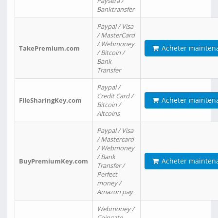
Paysera /
Banktransfer
Paypal / Visa
/ MasterCard
/ Webmoney
Acheter mainten
TakePremium.com
/ Bitcoin /
Bank
Transfer
Paypal /
Credit Card /
Acheter mainten
FileSharingKey.com
Bitcoin /
Altcoins
Paypal / Visa
/ Mastercard
/ Webmoney
/ Bank
Acheter mainten
BuyPremiumKey.com
Transfer /
Perfect
money /
Amazon pay
Webmoney /
Coingate