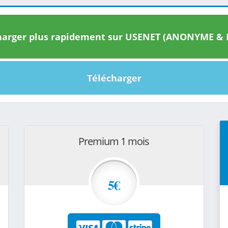
arger plus rapidement sur USENET (ANONYME & I
Télécharger
Premium 1 mois
5€