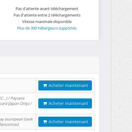
Pas d'attente avant téléchargement
Pas d'attente entre 2 téléchargements
Vitesse maximale disponible
Plus de 300 hébergeurs supportés
Acheter maintenant
EC…) / Paysera
Acheter maintenant
card (Japan Only) /
tPay (european bank
Acheter maintenant
/ Bancontact