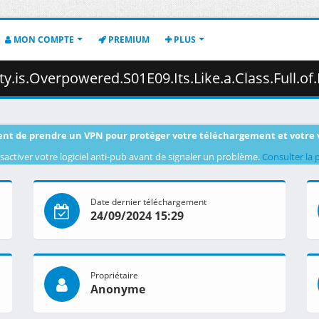
MON COMPTE
PREMIUM
PLUS
lass.Full.of.People.Who.Only.Want.to.Save.Themselves.1080p.AMZN.WEB-DL.DDP2.0.H.264.DUAL-VARYG.mk
nt de prendre un VPN pour protéger votre téléchargement et votre 
sactiver votre logiciel anti-pub avant de signaler un problème.
Consulter la 
Date dernier téléchargement
24/09/2024 15:29
Propriétaire
Anonyme