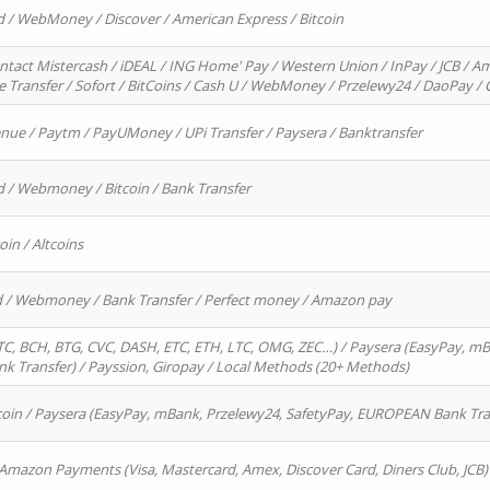
d / WebMoney / Discover / American Express / Bitcoin
ntact Mistercash / iDEAL / ING Home' Pay / Western Union / InPay / JCB / Am
re Transfer / Sofort / BitCoins / Cash U / WebMoney / Przelewy24 / DaoPay 
enue / Paytm / PayUMoney / UPi Transfer / Paysera / Banktransfer
d / Webmoney / Bitcoin / Bank Transfer
oin / Altcoins
rd / Webmoney / Bank Transfer / Perfect money / Amazon pay
, BCH, BTG, CVC, DASH, ETC, ETH, LTC, OMG, ZEC…) / Paysera (EasyPay, mB
 Transfer) / Payssion, Giropay / Local Methods (20+ Methods)
oin / Paysera (EasyPay, mBank, Przelewy24, SafetyPay, EUROPEAN Bank Transf
 Amazon Payments (Visa, Mastercard, Amex, Discover Card, Diners Club, JCB)