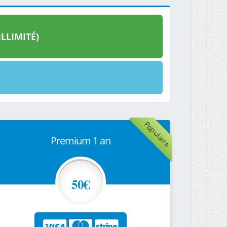
LLIMITÉ)
Populaire
Premium 1 an
50€