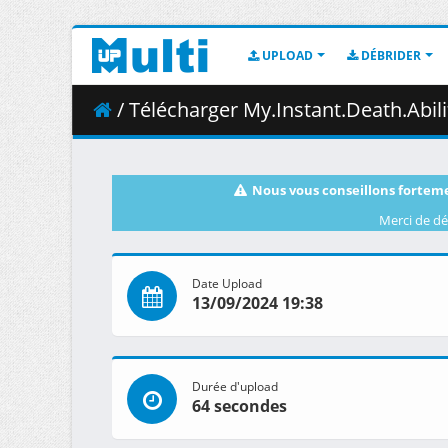
UPLOAD
DÉBRIDER
/ Télécharger My.Instant.Death.Ability.is.Overpowered.S01E09.Its.Like.a.C
Nous vous conseillons forteme
Merci de dé
Date Upload
13/09/2024 19:38
Durée d'upload
64 secondes