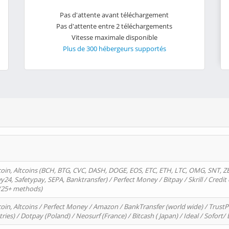
Pas d'attente avant téléchargement
Pas d'attente entre 2 téléchargements
Vitesse maximale disponible
Plus de 300 hébergeurs supportés
oin, Altcoins (BCH, BTG, CVC, DASH, DOGE, EOS, ETC, ETH, LTC, OMG, SNT, Z
4, Safetypay, SEPA, Banktransfer) / Perfect Money / Bitpay / Skrill / Credit 
 (25+ methods)
oin, Altcoins / Perfect Money / Amazon / BankTransfer (world wide) / Trus
tries) / Dotpay (Poland) / Neosurf (France) / Bitcash ( Japan) / Ideal / Sofort