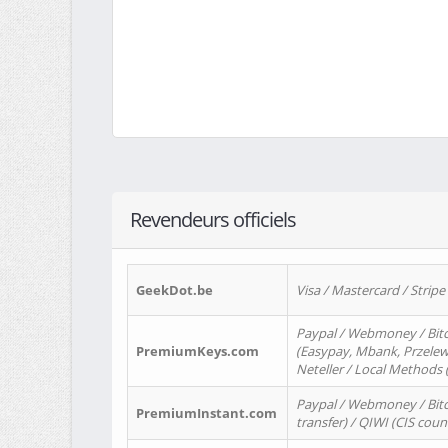
Revendeurs officiels
GeekDot.be
Visa / Mastercard / Stripe
Paypal / Webmoney / Bitc
PremiumKeys.com
(Easypay, Mbank, Przelewy2
Neteller / Local Methods
Paypal / Webmoney / Bitc
PremiumInstant.com
transfer) / QIWI (CIS coun