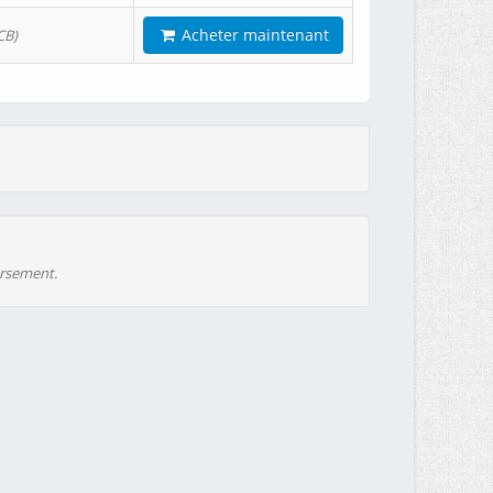
Acheter maintenant
CB)
ursement.