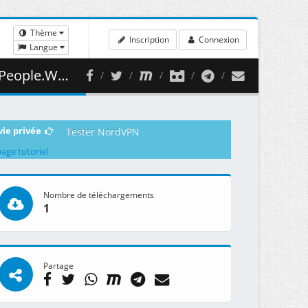
Thème
Inscription
Connexion
Langue
v.002 ( 499.16 MB )
vie privée
Tester NordVPN
page tutoriel
Nombre de téléchargements
1
Partage