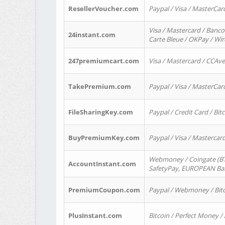
ResellerVoucher.com
Paypal / Visa / MasterCar
Visa / Mastercard / Banco
24instant.com
Carte Bleue / OKPay / Wi
247premiumcart.com
Visa / Mastercard / CCAv
TakePremium.com
Paypal / Visa / MasterCar
FileSharingKey.com
Paypal / Credit Card / Bitc
BuyPremiumKey.com
Paypal / Visa / Masterca
Webmoney / Coingate (BTC
AccountInstant.com
SafetyPay, EUROPEAN Bank
PremiumCoupon.com
Paypal / Webmoney / Bitc
PlusInstant.com
Bitcoin / Perfect Money /