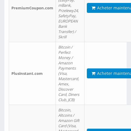
(EasyPay,
mBank,
Acheter mainten
PremiumCoupon.com
Przelewy24,
SafetyPay,
EUROPEAN
Bank
Transfer) /
Skrill
Bitcoin /
Perfect
Money /
Amazon
Payments
Acheter mainten
PlusInstant.com
(Visa,
Mastercard,
Amex,
Discover
Card, Diners
Club, JCB)
Bitcoin,
Altcoins /
Amazon Gift
Card (Visa,