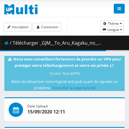
Thème
Inscription
Connexion
Langue
/ Télécharger _GJM__To_Aru_Kagaku_no_Railgun_T_-_22__F03F4F5A_.mkv.002 ( 370.37 MB )
Nous vous conseillons fortement de prendre un VPN pour
protéger votre téléchargement et votre vie privée
Tester NordVPN
Merci de désactiver votre logiciel anti-pub avant de signaler un
problème.
Consulter la page tutoriel
Date Upload
15/09/2020 12:11