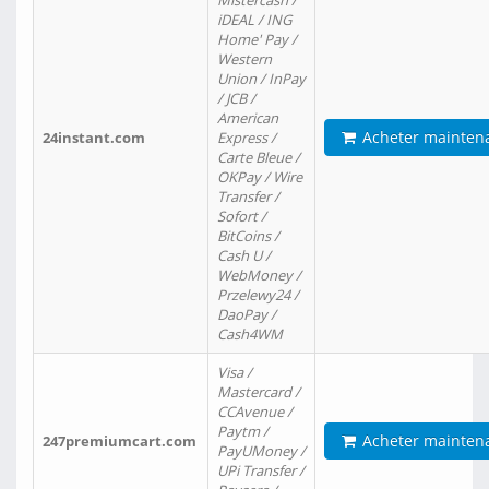
Mistercash /
iDEAL / ING
Home' Pay /
Western
Union / InPay
/ JCB /
American
Acheter mainten
24instant.com
Express /
Carte Bleue /
OKPay / Wire
Transfer /
Sofort /
BitCoins /
Cash U /
WebMoney /
Przelewy24 /
DaoPay /
Cash4WM
Visa /
Mastercard /
CCAvenue /
Paytm /
Acheter mainten
247premiumcart.com
PayUMoney /
UPi Transfer /