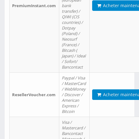
(european
Acheter mainten
PremiumInstant.com
bank
transfer) /
QIWI (CIS
countries) /
Dotpay
(Poland) /
Neosurf
(France) /
Bitcash (
Japan) / Ideal
/ Sofort/
Bancontact
Paypal / Visa
/ MasterCard
/ WebMoney
Acheter mainten
ResellerVoucher.com
/ Discover /
American
Express /
Bitcoin
Visa /
Mastercard /
Bancontact