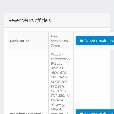
Revendeurs officiels
Visa /
Acheter mainten
GeekDot.be
Mastercard /
Stripe
Paypal /
Webmoney /
Bitcoin,
Altcoins
(BCH, BTG,
CVC, DASH,
DOGE, EOS,
ETC, ETH,
LTC, OMG,
SNT, ZEC…) /
Paysera
(Easypay,
Mbank,
Acheter mainten
PremiumKeys.com
Przelewy24,