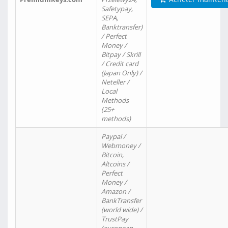
Safetypay,
SEPA,
Banktransfer)
/ Perfect
Money /
Bitpay / Skrill
/ Credit card
(Japan Only) /
Neteller /
Local
Methods
(25+
methods)
Paypal /
Webmoney /
Bitcoin,
Altcoins /
Perfect
Money /
Amazon /
BankTransfer
(world wide) /
TrustPay