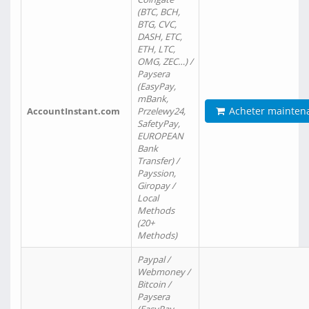
(BTC, BCH,
BTG, CVC,
DASH, ETC,
ETH, LTC,
OMG, ZEC…) /
Paysera
(EasyPay,
mBank,
Acheter mainten
AccountInstant.com
Przelewy24,
SafetyPay,
EUROPEAN
Bank
Transfer) /
Payssion,
Giropay /
Local
Methods
(20+
Methods)
Paypal /
Webmoney /
Bitcoin /
Paysera