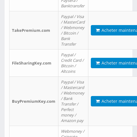
Paysera /
Banktransfer
Paypal / Visa
/ MasterCard
/ Webmoney
Acheter mainten
TakePremium.com
/ Bitcoin /
Bank
Transfer
Paypal /
Credit Card /
Acheter mainten
FileSharingKey.com
Bitcoin /
Altcoins
Paypal / Visa
/ Mastercard
/ Webmoney
/ Bank
Acheter mainten
BuyPremiumKey.com
Transfer /
Perfect
money /
Amazon pay
Webmoney /
Coingate