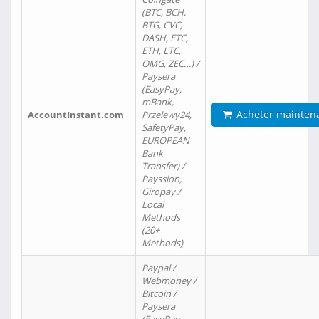
(BTC, BCH,
BTG, CVC,
DASH, ETC,
ETH, LTC,
OMG, ZEC…) /
Paysera
(EasyPay,
mBank,
Acheter mainten
AccountInstant.com
Przelewy24,
SafetyPay,
EUROPEAN
Bank
Transfer) /
Payssion,
Giropay /
Local
Methods
(20+
Methods)
Paypal /
Webmoney /
Bitcoin /
Paysera