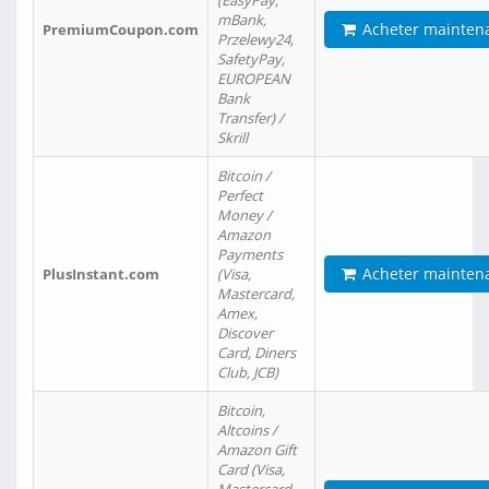
(EasyPay,
mBank,
Acheter mainten
PremiumCoupon.com
Przelewy24,
SafetyPay,
EUROPEAN
Bank
Transfer) /
Skrill
Bitcoin /
Perfect
Money /
Amazon
Payments
Acheter mainten
PlusInstant.com
(Visa,
Mastercard,
Amex,
Discover
Card, Diners
Club, JCB)
Bitcoin,
Altcoins /
Amazon Gift
Card (Visa,