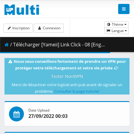
Thème
Inscription
Connexion
Langue
/ Télécharger [Yameii] Link Click - 08 [English Dub] [WEB-DL 1080p] [3374E09A].mkv.002 ( 359.38 MB )
Nous vous conseillons fortement de prendre un VPN pour
protéger votre téléchargement et votre vie privée
Tester NordVPN
Merci de désactiver votre logiciel anti-pub avant de signaler un
problème.
Consulter la page tutoriel
Date Upload
27/09/2022 00:03