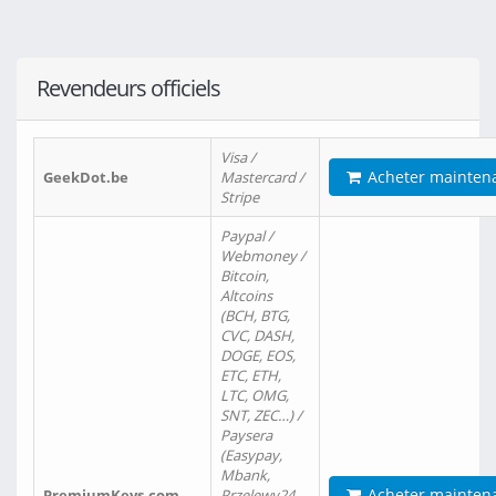
Revendeurs officiels
Visa /
Acheter mainten
GeekDot.be
Mastercard /
Stripe
Paypal /
Webmoney /
Bitcoin,
Altcoins
(BCH, BTG,
CVC, DASH,
DOGE, EOS,
ETC, ETH,
LTC, OMG,
SNT, ZEC…) /
Paysera
(Easypay,
Mbank,
Acheter mainten
PremiumKeys.com
Przelewy24,