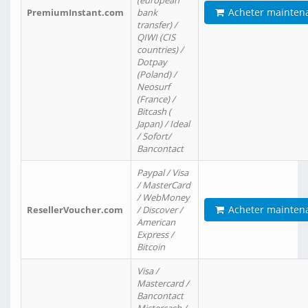
(european
Acheter mainten
PremiumInstant.com
bank
transfer) /
QIWI (CIS
countries) /
Dotpay
(Poland) /
Neosurf
(France) /
Bitcash (
Japan) / Ideal
/ Sofort/
Bancontact
Paypal / Visa
/ MasterCard
/ WebMoney
Acheter mainten
ResellerVoucher.com
/ Discover /
American
Express /
Bitcoin
Visa /
Mastercard /
Bancontact