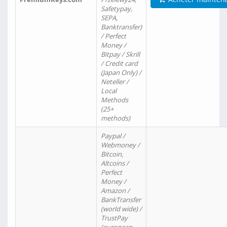
Safetypay,
SEPA,
Banktransfer)
/ Perfect
Money /
Bitpay / Skrill
/ Credit card
(Japan Only) /
Neteller /
Local
Methods
(25+
methods)
Paypal /
Webmoney /
Bitcoin,
Altcoins /
Perfect
Money /
Amazon /
BankTransfer
(world wide) /
TrustPay