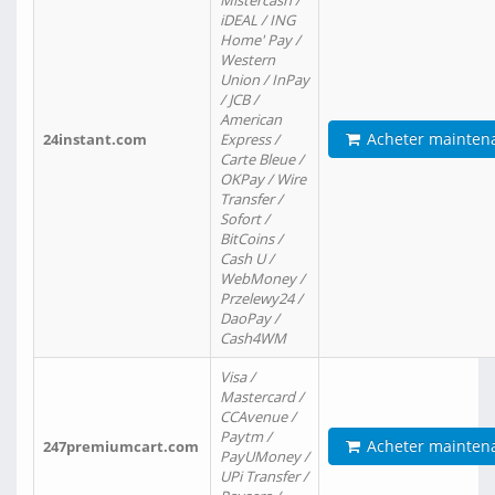
Mistercash /
iDEAL / ING
Home' Pay /
Western
Union / InPay
/ JCB /
American
Acheter mainten
24instant.com
Express /
Carte Bleue /
OKPay / Wire
Transfer /
Sofort /
BitCoins /
Cash U /
WebMoney /
Przelewy24 /
DaoPay /
Cash4WM
Visa /
Mastercard /
CCAvenue /
Paytm /
Acheter mainten
247premiumcart.com
PayUMoney /
UPi Transfer /