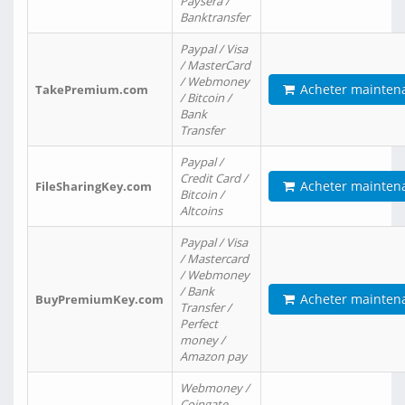
Paysera /
Banktransfer
Paypal / Visa
/ MasterCard
/ Webmoney
Acheter mainten
TakePremium.com
/ Bitcoin /
Bank
Transfer
Paypal /
Credit Card /
Acheter mainten
FileSharingKey.com
Bitcoin /
Altcoins
Paypal / Visa
/ Mastercard
/ Webmoney
/ Bank
Acheter mainten
BuyPremiumKey.com
Transfer /
Perfect
money /
Amazon pay
Webmoney /
Coingate