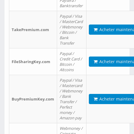
Paysera /
Banktransfer
Paypal / Visa
/ MasterCard
/ Webmoney
Acheter mainten
TakePremium.com
/ Bitcoin /
Bank
Transfer
Paypal /
Credit Card /
Acheter mainten
FileSharingKey.com
Bitcoin /
Altcoins
Paypal / Visa
/ Mastercard
/ Webmoney
/ Bank
Acheter mainten
BuyPremiumKey.com
Transfer /
Perfect
money /
Amazon pay
Webmoney /
Coingate