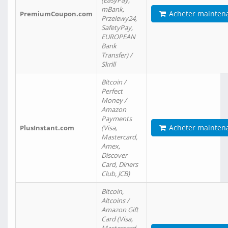
(EasyPay,
mBank,
Acheter mainten
PremiumCoupon.com
Przelewy24,
SafetyPay,
EUROPEAN
Bank
Transfer) /
Skrill
Bitcoin /
Perfect
Money /
Amazon
Payments
Acheter mainten
PlusInstant.com
(Visa,
Mastercard,
Amex,
Discover
Card, Diners
Club, JCB)
Bitcoin,
Altcoins /
Amazon Gift
Card (Visa,