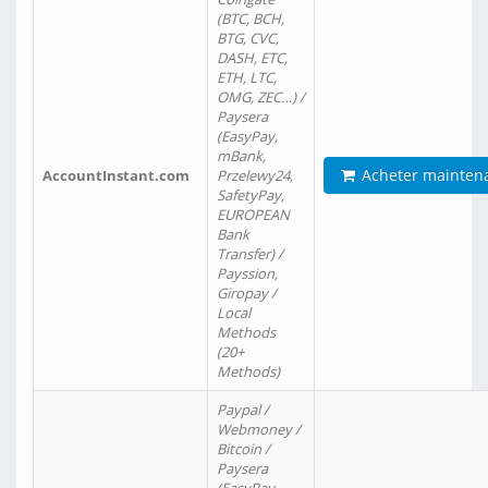
(BTC, BCH,
BTG, CVC,
DASH, ETC,
ETH, LTC,
OMG, ZEC…) /
Paysera
(EasyPay,
mBank,
Acheter mainten
AccountInstant.com
Przelewy24,
SafetyPay,
EUROPEAN
Bank
Transfer) /
Payssion,
Giropay /
Local
Methods
(20+
Methods)
Paypal /
Webmoney /
Bitcoin /
Paysera