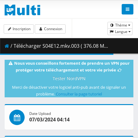
Thème
Inscription
Connexion
Langue
/ Télécharger S04E12.mkv.003 ( 376.08 MB )
Nous vous conseillons fortement de prendre un VPN pour
protéger votre téléchargement et votre vie privée
Tester NordVPN
Merci de désactiver votre logiciel anti-pub avant de signaler un
problème.
Consulter la page tutoriel
Date Upload
07/03/2024 04:14