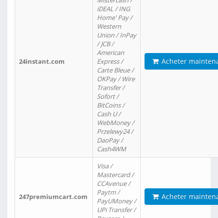
Mistercash /
iDEAL / ING
Home' Pay /
Western
Union / InPay
/ JCB /
American
Acheter mainten
24instant.com
Express /
Carte Bleue /
OKPay / Wire
Transfer /
Sofort /
BitCoins /
Cash U /
WebMoney /
Przelewy24 /
DaoPay /
Cash4WM
Visa /
Mastercard /
CCAvenue /
Paytm /
Acheter mainten
247premiumcart.com
PayUMoney /
UPi Transfer /