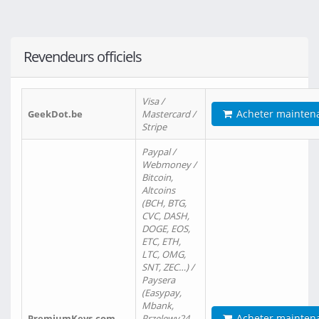
Revendeurs officiels
Visa /
Acheter mainten
GeekDot.be
Mastercard /
Stripe
Paypal /
Webmoney /
Bitcoin,
Altcoins
(BCH, BTG,
CVC, DASH,
DOGE, EOS,
ETC, ETH,
LTC, OMG,
SNT, ZEC…) /
Paysera
(Easypay,
Mbank,
Acheter mainten
PremiumKeys.com
Przelewy24,