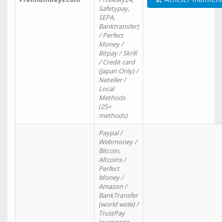
Safetypay,
SEPA,
Banktransfer)
/ Perfect
Money /
Bitpay / Skrill
/ Credit card
(Japan Only) /
Neteller /
Local
Methods
(25+
methods)
Paypal /
Webmoney /
Bitcoin,
Altcoins /
Perfect
Money /
Amazon /
BankTransfer
(world wide) /
TrustPay