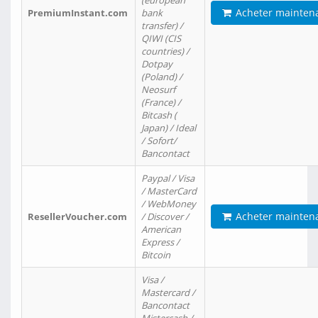
(european
Acheter mainten
PremiumInstant.com
bank
transfer) /
QIWI (CIS
countries) /
Dotpay
(Poland) /
Neosurf
(France) /
Bitcash (
Japan) / Ideal
/ Sofort/
Bancontact
Paypal / Visa
/ MasterCard
/ WebMoney
Acheter mainten
ResellerVoucher.com
/ Discover /
American
Express /
Bitcoin
Visa /
Mastercard /
Bancontact