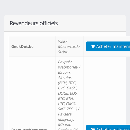
Revendeurs officiels
Visa /
Acheter mainten
GeekDot.be
Mastercard /
Stripe
Paypal /
Webmoney /
Bitcoin,
Altcoins
(BCH, BTG,
CVC, DASH,
DOGE, EOS,
ETC, ETH,
LTC, OMG,
SNT, ZEC…) /
Paysera
(Easypay,
Mbank,
Acheter mainten
PremiumKeys.com
Przelewy24,