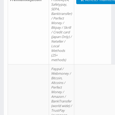
Safetypay,
SEPA,
Banktransfer)
/ Perfect
Money /
Bitpay / Skrill
/ Credit card
(Japan Only) /
Neteller /
Local
Methods
(25+
methods)
Paypal /
Webmoney /
Bitcoin,
Altcoins /
Perfect
Money /
Amazon /
BankTransfer
(world wide) /
TrustPay