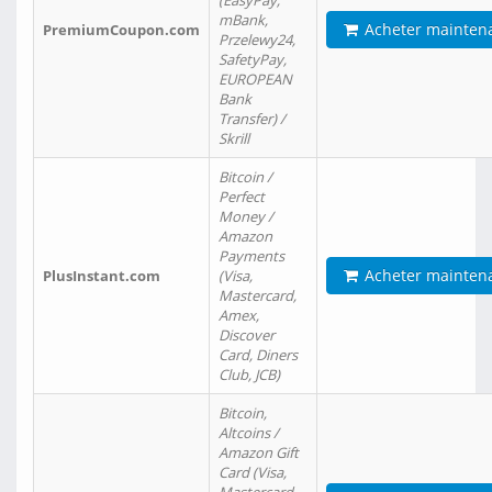
(EasyPay,
mBank,
Acheter mainten
PremiumCoupon.com
Przelewy24,
SafetyPay,
EUROPEAN
Bank
Transfer) /
Skrill
Bitcoin /
Perfect
Money /
Amazon
Payments
Acheter mainten
PlusInstant.com
(Visa,
Mastercard,
Amex,
Discover
Card, Diners
Club, JCB)
Bitcoin,
Altcoins /
Amazon Gift
Card (Visa,