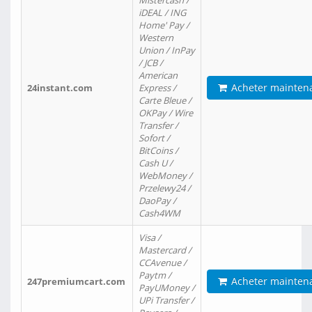
Mistercash /
iDEAL / ING
Home' Pay /
Western
Union / InPay
/ JCB /
American
Acheter mainten
24instant.com
Express /
Carte Bleue /
OKPay / Wire
Transfer /
Sofort /
BitCoins /
Cash U /
WebMoney /
Przelewy24 /
DaoPay /
Cash4WM
Visa /
Mastercard /
CCAvenue /
Paytm /
Acheter mainten
247premiumcart.com
PayUMoney /
UPi Transfer /