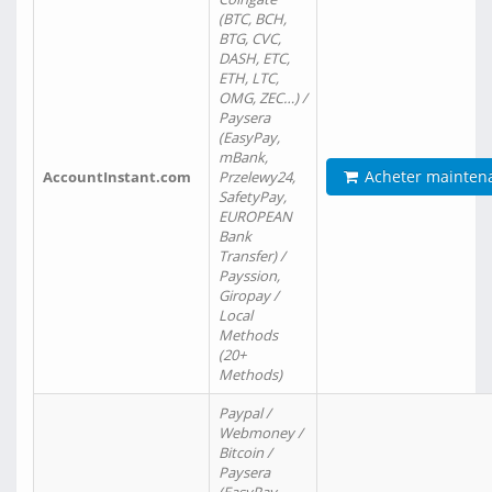
(BTC, BCH,
BTG, CVC,
DASH, ETC,
ETH, LTC,
OMG, ZEC…) /
Paysera
(EasyPay,
mBank,
Acheter mainten
AccountInstant.com
Przelewy24,
SafetyPay,
EUROPEAN
Bank
Transfer) /
Payssion,
Giropay /
Local
Methods
(20+
Methods)
Paypal /
Webmoney /
Bitcoin /
Paysera