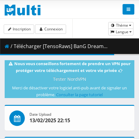
Thème
Inscription
Connexion
Langue
/ Télécharger [TensoRaws] BanG Dream_ Ave Mujica [07] [WEBRip 2160p HEVC-10bit AAC].mkv.003 ( 344.07 MB )
Nous vous conseillons fortement de prendre un VPN pour
protéger votre téléchargement et votre vie privée
Tester NordVPN
Merci de désactiver votre logiciel anti-pub avant de signaler un
problème.
Consulter la page tutoriel
Date Upload
13/02/2025 22:15