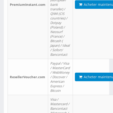
(european
Acheter mainten
PremiumInstant.com
bank
transfer) /
QIWI (CIS
countries) /
Dotpay
(Poland) /
Neosurf
(France) /
Bitcash (
Japan) / Ideal
/ Sofort/
Bancontact
Paypal / Visa
/ MasterCard
/ WebMoney
Acheter mainten
ResellerVoucher.com
/ Discover /
American
Express /
Bitcoin
Visa /
Mastercard /
Bancontact