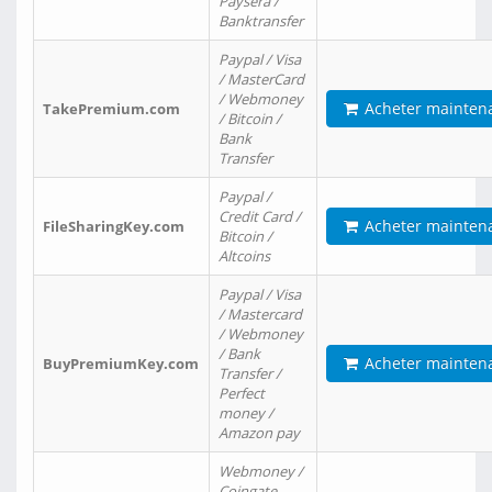
Paysera /
Banktransfer
Paypal / Visa
/ MasterCard
/ Webmoney
Acheter mainten
TakePremium.com
/ Bitcoin /
Bank
Transfer
Paypal /
Credit Card /
Acheter mainten
FileSharingKey.com
Bitcoin /
Altcoins
Paypal / Visa
/ Mastercard
/ Webmoney
/ Bank
Acheter mainten
BuyPremiumKey.com
Transfer /
Perfect
money /
Amazon pay
Webmoney /
Coingate