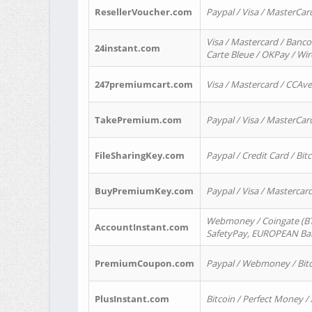
ResellerVoucher.com
Paypal / Visa / MasterCar
Visa / Mastercard / Banco
24instant.com
Carte Bleue / OKPay / Wi
247premiumcart.com
Visa / Mastercard / CCAv
TakePremium.com
Paypal / Visa / MasterCar
FileSharingKey.com
Paypal / Credit Card / Bitc
BuyPremiumKey.com
Paypal / Visa / Masterca
Webmoney / Coingate (BTC
AccountInstant.com
SafetyPay, EUROPEAN Bank
PremiumCoupon.com
Paypal / Webmoney / Bitc
PlusInstant.com
Bitcoin / Perfect Money /