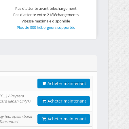
Pas d'attente avant téléchargement
Pas d'attente entre 2 téléchargements
Vitesse maximale disponible
Plus de 300 hébergeurs supportés
Acheter maintenant
EC…) / Paysera
Acheter maintenant
card (Japan Only) /
tPay (european bank
Acheter maintenant
/ Bancontact