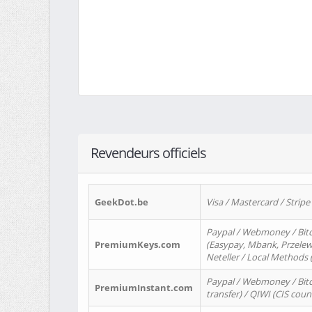
Revendeurs officiels
GeekDot.be
Visa / Mastercard / Stripe
Paypal / Webmoney / Bitc
PremiumKeys.com
(Easypay, Mbank, Przelewy2
Neteller / Local Methods
Paypal / Webmoney / Bitc
PremiumInstant.com
transfer) / QIWI (CIS coun