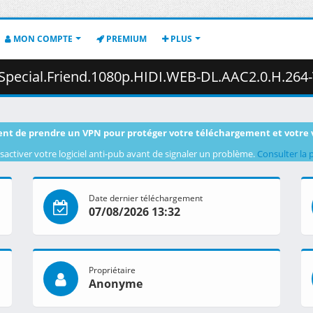
MON COMPTE
PREMIUM
PLUS
al.Friend.1080p.HIDI.WEB-DL.AAC2.0.H.264-VARYG.mkv.002 ( 
nt de prendre un VPN pour protéger votre téléchargement et votre 
sactiver votre logiciel anti-pub avant de signaler un problème.
Consulter la 
Date dernier téléchargement
07/08/2026 13:32
Propriétaire
Anonyme