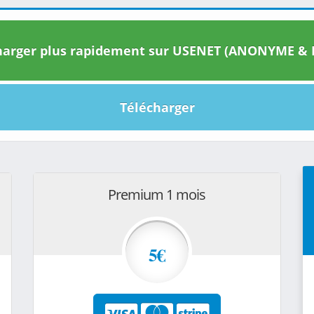
arger plus rapidement sur USENET (ANONYME & I
Télécharger
Premium 1 mois
5€