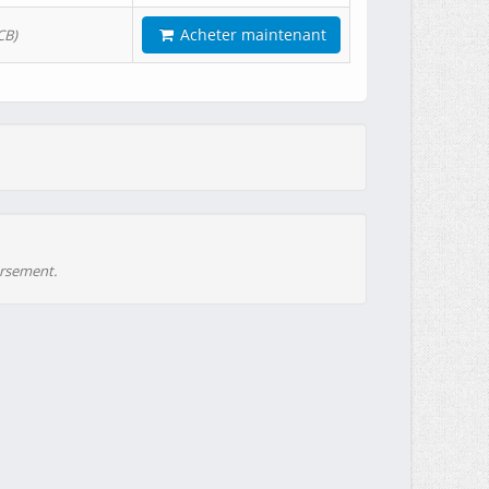
Acheter maintenant
CB)
ursement.