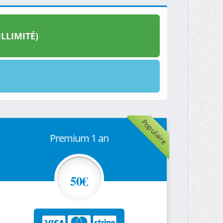
LLIMITÉ)
Populaire
Premium 1 an
50€