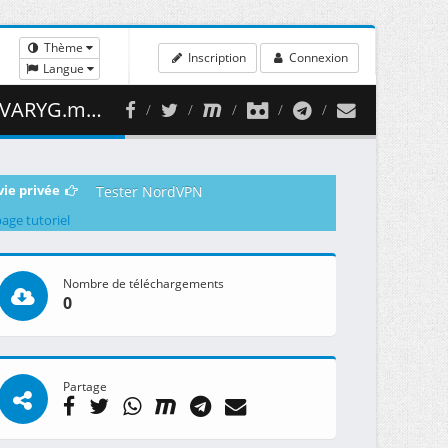
Thème
Inscription
Connexion
Langue
456.56 MB )
vie privée
Tester NordVPN
page tutoriel
Nombre de téléchargements
0
Partage