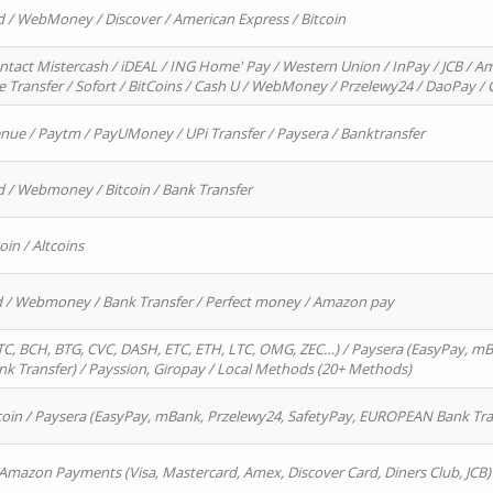
d / WebMoney / Discover / American Express / Bitcoin
ntact Mistercash / iDEAL / ING Home' Pay / Western Union / InPay / JCB / Am
re Transfer / Sofort / BitCoins / Cash U / WebMoney / Przelewy24 / DaoPay 
enue / Paytm / PayUMoney / UPi Transfer / Paysera / Banktransfer
d / Webmoney / Bitcoin / Bank Transfer
oin / Altcoins
rd / Webmoney / Bank Transfer / Perfect money / Amazon pay
, BCH, BTG, CVC, DASH, ETC, ETH, LTC, OMG, ZEC…) / Paysera (EasyPay, mB
 Transfer) / Payssion, Giropay / Local Methods (20+ Methods)
oin / Paysera (EasyPay, mBank, Przelewy24, SafetyPay, EUROPEAN Bank Transf
 Amazon Payments (Visa, Mastercard, Amex, Discover Card, Diners Club, JCB)