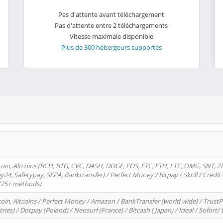
Pas d'attente avant téléchargement
Pas d'attente entre 2 téléchargements
Vitesse maximale disponible
Plus de 300 hébergeurs supportés
oin, Altcoins (BCH, BTG, CVC, DASH, DOGE, EOS, ETC, ETH, LTC, OMG, SNT, Z
4, Safetypay, SEPA, Banktransfer) / Perfect Money / Bitpay / Skrill / Credit 
 (25+ methods)
oin, Altcoins / Perfect Money / Amazon / BankTransfer (world wide) / Trus
tries) / Dotpay (Poland) / Neosurf (France) / Bitcash ( Japan) / Ideal / Sofort