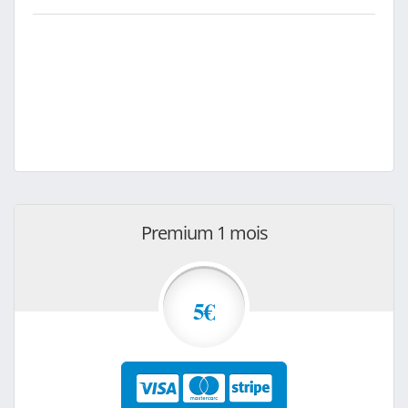
Premium 1 mois
5€