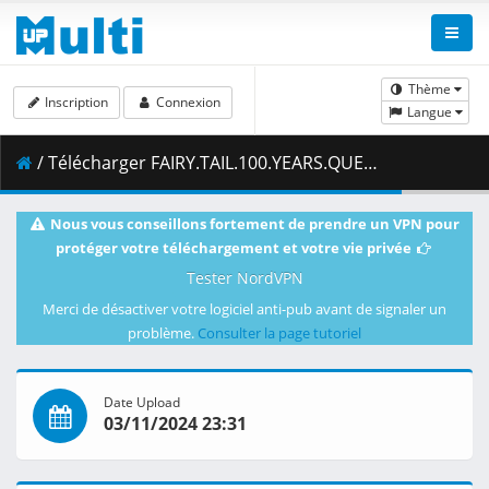
Thème
Inscription
Connexion
Langue
/ Télécharger FAIRY.TAIL.100.YEARS.QUEST.S01E15.The.Howling.Earth.1080p.CR.WEB-DL.AAC2.0.H.264.DUAL-VARYG.mkv.001 ( 469.36 MB )
Nous vous conseillons fortement de prendre un VPN pour
protéger votre téléchargement et votre vie privée
Tester NordVPN
Merci de désactiver votre logiciel anti-pub avant de signaler un
problème.
Consulter la page tutoriel
Date Upload
03/11/2024 23:31