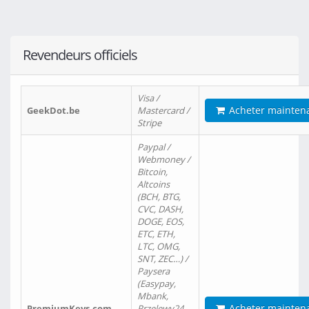
Revendeurs officiels
Visa /
Acheter mainten
GeekDot.be
Mastercard /
Stripe
Paypal /
Webmoney /
Bitcoin,
Altcoins
(BCH, BTG,
CVC, DASH,
DOGE, EOS,
ETC, ETH,
LTC, OMG,
SNT, ZEC…) /
Paysera
(Easypay,
Mbank,
Acheter mainten
PremiumKeys.com
Przelewy24,