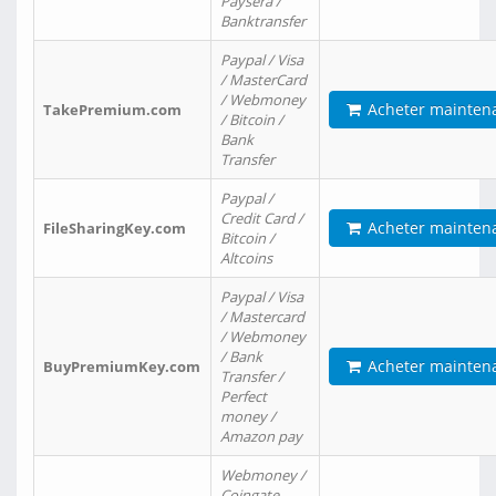
Paysera /
Banktransfer
Paypal / Visa
/ MasterCard
/ Webmoney
Acheter mainten
TakePremium.com
/ Bitcoin /
Bank
Transfer
Paypal /
Credit Card /
Acheter mainten
FileSharingKey.com
Bitcoin /
Altcoins
Paypal / Visa
/ Mastercard
/ Webmoney
/ Bank
Acheter mainten
BuyPremiumKey.com
Transfer /
Perfect
money /
Amazon pay
Webmoney /
Coingate