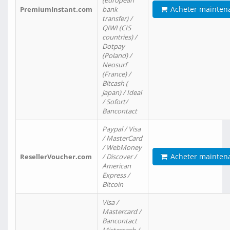
(european
Acheter mainten
PremiumInstant.com
bank
transfer) /
QIWI (CIS
countries) /
Dotpay
(Poland) /
Neosurf
(France) /
Bitcash (
Japan) / Ideal
/ Sofort/
Bancontact
Paypal / Visa
/ MasterCard
/ WebMoney
Acheter mainten
ResellerVoucher.com
/ Discover /
American
Express /
Bitcoin
Visa /
Mastercard /
Bancontact