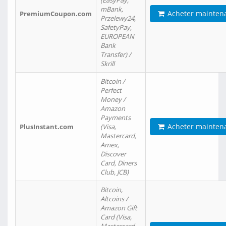
(EasyPay,
mBank,
Acheter mainten
PremiumCoupon.com
Przelewy24,
SafetyPay,
EUROPEAN
Bank
Transfer) /
Skrill
Bitcoin /
Perfect
Money /
Amazon
Payments
Acheter mainten
PlusInstant.com
(Visa,
Mastercard,
Amex,
Discover
Card, Diners
Club, JCB)
Bitcoin,
Altcoins /
Amazon Gift
Card (Visa,