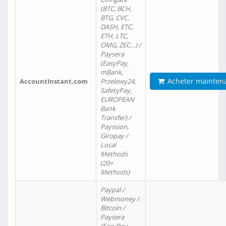
(BTC, BCH,
BTG, CVC,
DASH, ETC,
ETH, LTC,
OMG, ZEC…) /
Paysera
(EasyPay,
mBank,
Acheter mainten
AccountInstant.com
Przelewy24,
SafetyPay,
EUROPEAN
Bank
Transfer) /
Payssion,
Giropay /
Local
Methods
(20+
Methods)
Paypal /
Webmoney /
Bitcoin /
Paysera