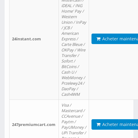
Mistercash /
iDEAL / ING
Home' Pay /
Western
Union / InPay
/ JCB /
American
Acheter mainten
24instant.com
Express /
Carte Bleue /
OKPay / Wire
Transfer /
Sofort /
BitCoins /
Cash U /
WebMoney /
Przelewy24 /
DaoPay /
Cash4WM
Visa /
Mastercard /
CCAvenue /
Paytm /
Acheter mainten
247premiumcart.com
PayUMoney /
UPi Transfer /