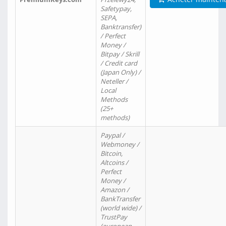
Safetypay,
SEPA,
Banktransfer)
/ Perfect
Money /
Bitpay / Skrill
/ Credit card
(Japan Only) /
Neteller /
Local
Methods
(25+
methods)
Paypal /
Webmoney /
Bitcoin,
Altcoins /
Perfect
Money /
Amazon /
BankTransfer
(world wide) /
TrustPay