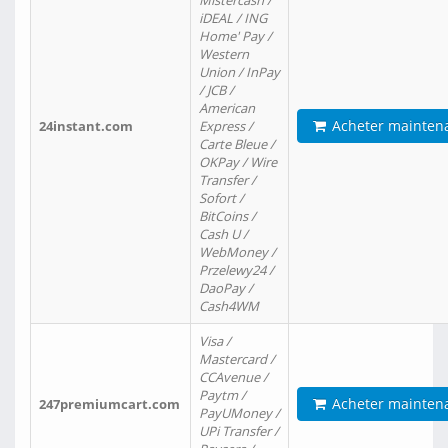
Mistercash /
iDEAL / ING
Home' Pay /
Western
Union / InPay
/ JCB /
American
Acheter mainten
24instant.com
Express /
Carte Bleue /
OKPay / Wire
Transfer /
Sofort /
BitCoins /
Cash U /
WebMoney /
Przelewy24 /
DaoPay /
Cash4WM
Visa /
Mastercard /
CCAvenue /
Paytm /
Acheter mainten
247premiumcart.com
PayUMoney /
UPi Transfer /