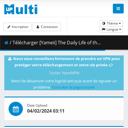
Thème
Inscription
Connexion
Langue
/ Télécharger [Yameii] The Daily Life of the Immortal King - S03E01 [English Dub] [FUNi WEB-DL 720p] [08E1495A].mkv.002 ( 272.68 MB )
Nous vous conseillons fortement de prendre un VPN pour
protéger votre téléchargement et votre vie privée
Tester NordVPN
Merci de désactiver votre logiciel anti-pub avant de signaler un
problème.
Consulter la page tutoriel
Date Upload
04/02/2024 03:11