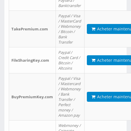
Paysera /
Banktransfer
Paypal / Visa
/ MasterCard
/ Webmoney
Acheter mainten
TakePremium.com
/ Bitcoin /
Bank
Transfer
Paypal /
Credit Card /
Acheter mainten
FileSharingKey.com
Bitcoin /
Altcoins
Paypal / Visa
/ Mastercard
/ Webmoney
/ Bank
Acheter mainten
BuyPremiumKey.com
Transfer /
Perfect
money /
Amazon pay
Webmoney /
Coingate