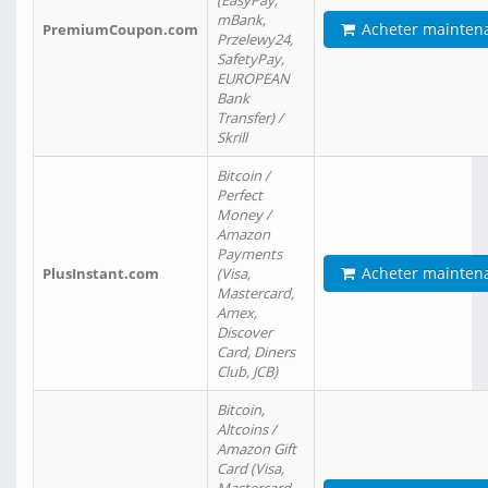
(EasyPay,
mBank,
Acheter mainten
PremiumCoupon.com
Przelewy24,
SafetyPay,
EUROPEAN
Bank
Transfer) /
Skrill
Bitcoin /
Perfect
Money /
Amazon
Payments
Acheter mainten
PlusInstant.com
(Visa,
Mastercard,
Amex,
Discover
Card, Diners
Club, JCB)
Bitcoin,
Altcoins /
Amazon Gift
Card (Visa,