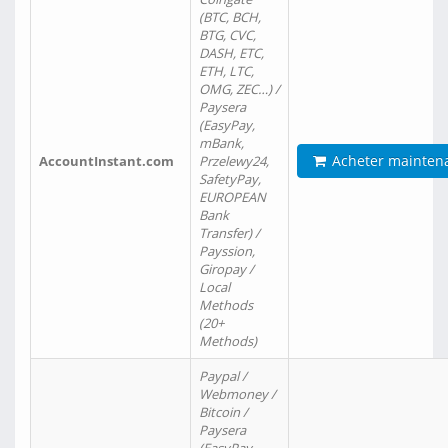
(BTC, BCH,
BTG, CVC,
DASH, ETC,
ETH, LTC,
OMG, ZEC…) /
Paysera
(EasyPay,
mBank,
Acheter mainten
AccountInstant.com
Przelewy24,
SafetyPay,
EUROPEAN
Bank
Transfer) /
Payssion,
Giropay /
Local
Methods
(20+
Methods)
Paypal /
Webmoney /
Bitcoin /
Paysera