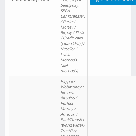
Safetypay,
SEPA,
Banktransfer)
/ Perfect
Money /
Bitpay / Skrill
/ Credit card
(Japan Only) /
Neteller /
Local
Methods
(25+
methods)
Paypal /
Webmoney /
Bitcoin,
Altcoins /
Perfect
Money /
Amazon /
BankTransfer
(world wide) /
TrustPay