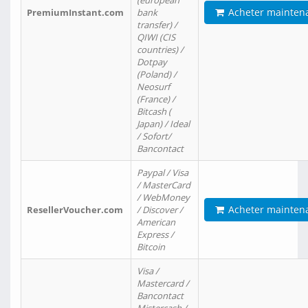
(european
Acheter mainten
PremiumInstant.com
bank
transfer) /
QIWI (CIS
countries) /
Dotpay
(Poland) /
Neosurf
(France) /
Bitcash (
Japan) / Ideal
/ Sofort/
Bancontact
Paypal / Visa
/ MasterCard
/ WebMoney
Acheter mainten
ResellerVoucher.com
/ Discover /
American
Express /
Bitcoin
Visa /
Mastercard /
Bancontact