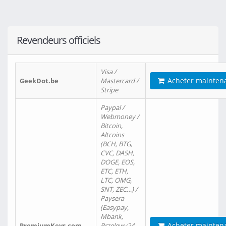
Revendeurs officiels
Visa /
Acheter mainten
GeekDot.be
Mastercard /
Stripe
Paypal /
Webmoney /
Bitcoin,
Altcoins
(BCH, BTG,
CVC, DASH,
DOGE, EOS,
ETC, ETH,
LTC, OMG,
SNT, ZEC…) /
Paysera
(Easypay,
Mbank,
Acheter mainten
PremiumKeys.com
Przelewy24,