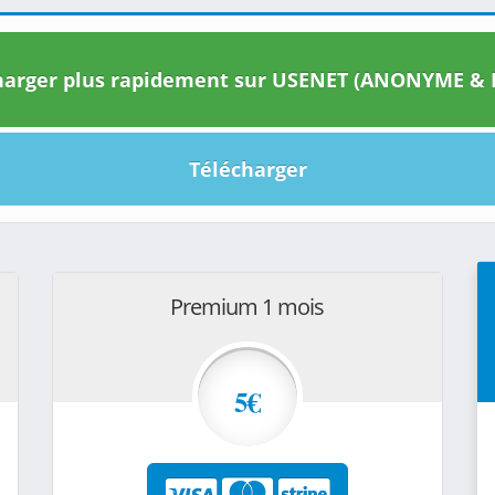
arger plus rapidement sur USENET (ANONYME & I
Télécharger
Premium 1 mois
5€