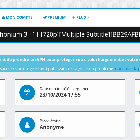
MON COMPTE
PREMIUM
PLUS
m 3 - 11 [720p][Multiple Subtitle][BB29AFBF].mkv.001 ( 
nt de prendre un VPN pour protéger votre téléchargement et votre 
sactiver votre logiciel anti-pub avant de signaler un problème.
Consulter la 
Date dernier téléchargement
23/10/2024 17:55
Propriétaire
Anonyme