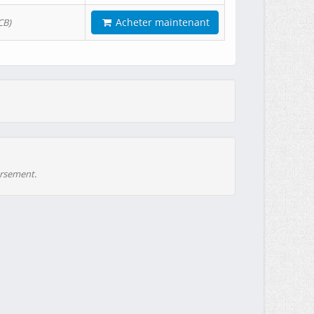
Acheter maintenant
CB)
ursement.