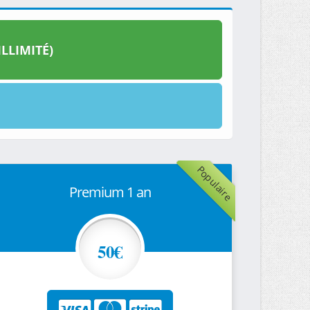
LLIMITÉ)
Populaire
Premium 1 an
50€