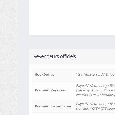
Revendeurs officiels
GeekDot.be
Visa / Mastercard / Stripe
Paypal / Webmoney / Bitc
PremiumKeys.com
(Easypay, Mbank, Przelewy2
Neteller / Local Methods
Paypal / Webmoney / Bitc
PremiumInstant.com
transfer) / QIWI (CIS coun