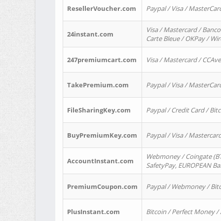
ResellerVoucher.com
Paypal / Visa / MasterCar
Visa / Mastercard / Banco
24instant.com
Carte Bleue / OKPay / Wi
247premiumcart.com
Visa / Mastercard / CCAv
TakePremium.com
Paypal / Visa / MasterCar
FileSharingKey.com
Paypal / Credit Card / Bitc
BuyPremiumKey.com
Paypal / Visa / Masterca
Webmoney / Coingate (BTC
AccountInstant.com
SafetyPay, EUROPEAN Bank
PremiumCoupon.com
Paypal / Webmoney / Bitc
PlusInstant.com
Bitcoin / Perfect Money /