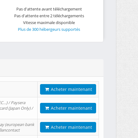
Pas d'attente avant téléchargement
Pas d'attente entre 2 téléchargements
Vitesse maximale disponible
Plus de 300 hébergeurs supportés
Acheter maintenant
EC…) / Paysera
Acheter maintenant
card (Japan Only) /
tPay (european bank
Acheter maintenant
/ Bancontact