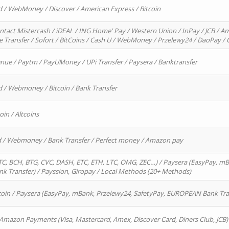
d / WebMoney / Discover / American Express / Bitcoin
ntact Mistercash / iDEAL / ING Home' Pay / Western Union / InPay / JCB / Am
re Transfer / Sofort / BitCoins / Cash U / WebMoney / Przelewy24 / DaoPay 
enue / Paytm / PayUMoney / UPi Transfer / Paysera / Banktransfer
d / Webmoney / Bitcoin / Bank Transfer
oin / Altcoins
rd / Webmoney / Bank Transfer / Perfect money / Amazon pay
, BCH, BTG, CVC, DASH, ETC, ETH, LTC, OMG, ZEC…) / Paysera (EasyPay, mB
 Transfer) / Payssion, Giropay / Local Methods (20+ Methods)
oin / Paysera (EasyPay, mBank, Przelewy24, SafetyPay, EUROPEAN Bank Transf
 Amazon Payments (Visa, Mastercard, Amex, Discover Card, Diners Club, JCB)