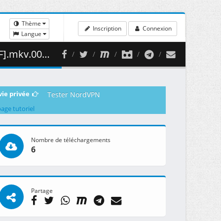
Thème
Inscription
Connexion
Langue
373.15 MB )
vie privée
Tester NordVPN
page tutoriel
Nombre de téléchargements
6
Partage