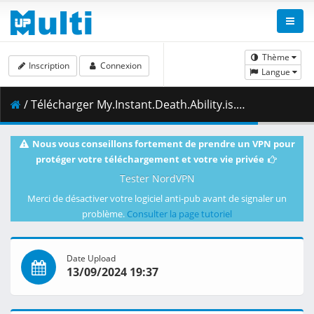
Thème
Inscription
Connexion
Langue
/ Télécharger My.Instant.Death.Ability.is.Overpowered.S01E09.Its.Like.a.Class.Full.of.People.Who.Only.Want.to.Save.Themselves.1080p.AMZN.WEB-DL.DDP2.0.H.264.DUAL-VARYG.mkv.001 ( 499.16 MB )
Nous vous conseillons fortement de prendre un VPN pour
protéger votre téléchargement et votre vie privée
Tester NordVPN
Merci de désactiver votre logiciel anti-pub avant de signaler un
problème.
Consulter la page tutoriel
Date Upload
13/09/2024 19:37