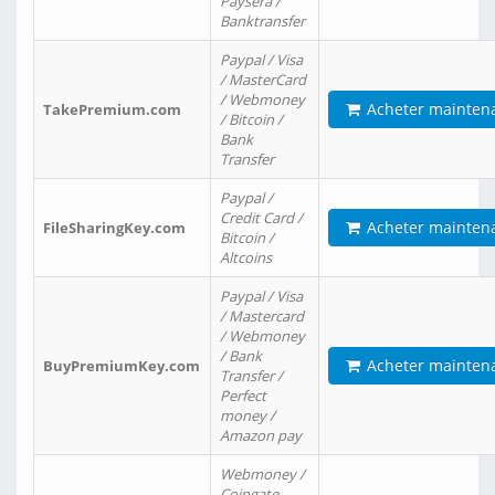
Paysera /
Banktransfer
Paypal / Visa
/ MasterCard
/ Webmoney
Acheter mainten
TakePremium.com
/ Bitcoin /
Bank
Transfer
Paypal /
Credit Card /
Acheter mainten
FileSharingKey.com
Bitcoin /
Altcoins
Paypal / Visa
/ Mastercard
/ Webmoney
/ Bank
Acheter mainten
BuyPremiumKey.com
Transfer /
Perfect
money /
Amazon pay
Webmoney /
Coingate