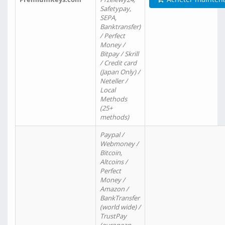
Safetypay,
SEPA,
Banktransfer)
/ Perfect
Money /
Bitpay / Skrill
/ Credit card
(Japan Only) /
Neteller /
Local
Methods
(25+
methods)
Paypal /
Webmoney /
Bitcoin,
Altcoins /
Perfect
Money /
Amazon /
BankTransfer
(world wide) /
TrustPay