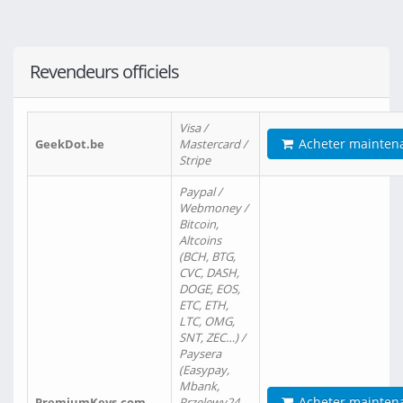
Revendeurs officiels
Visa /
Acheter mainten
GeekDot.be
Mastercard /
Stripe
Paypal /
Webmoney /
Bitcoin,
Altcoins
(BCH, BTG,
CVC, DASH,
DOGE, EOS,
ETC, ETH,
LTC, OMG,
SNT, ZEC…) /
Paysera
(Easypay,
Mbank,
Acheter mainten
PremiumKeys.com
Przelewy24,