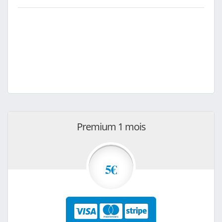
Premium 1 mois
5€