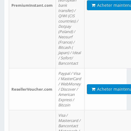
(european
Acheter mainten
PremiumInstant.com
bank
transfer) /
QIWI (CIS
countries) /
Dotpay
(Poland) /
Neosurf
(France) /
Bitcash (
Japan) / Ideal
/ Sofort/
Bancontact
Paypal / Visa
/ MasterCard
/ WebMoney
Acheter mainten
ResellerVoucher.com
/ Discover /
American
Express /
Bitcoin
Visa /
Mastercard /
Bancontact