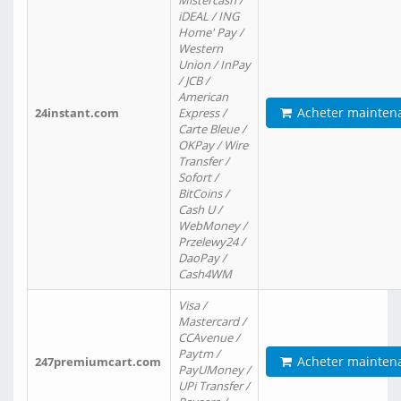
Mistercash /
iDEAL / ING
Home' Pay /
Western
Union / InPay
/ JCB /
American
Acheter mainten
24instant.com
Express /
Carte Bleue /
OKPay / Wire
Transfer /
Sofort /
BitCoins /
Cash U /
WebMoney /
Przelewy24 /
DaoPay /
Cash4WM
Visa /
Mastercard /
CCAvenue /
Paytm /
Acheter mainten
247premiumcart.com
PayUMoney /
UPi Transfer /