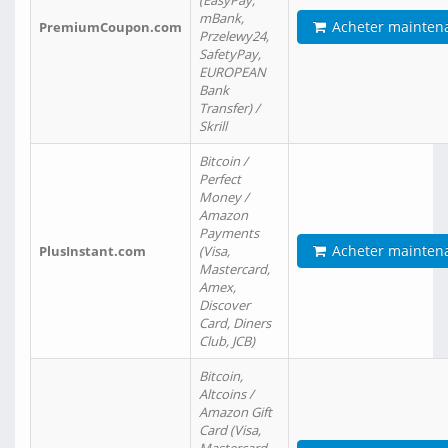
(EasyPay,
mBank,
Acheter mainten
PremiumCoupon.com
Przelewy24,
SafetyPay,
EUROPEAN
Bank
Transfer) /
Skrill
Bitcoin /
Perfect
Money /
Amazon
Payments
Acheter mainten
PlusInstant.com
(Visa,
Mastercard,
Amex,
Discover
Card, Diners
Club, JCB)
Bitcoin,
Altcoins /
Amazon Gift
Card (Visa,