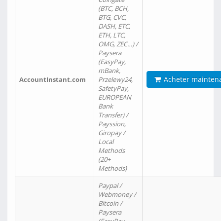
(BTC, BCH,
BTG, CVC,
DASH, ETC,
ETH, LTC,
OMG, ZEC…) /
Paysera
(EasyPay,
mBank,
Acheter mainten
AccountInstant.com
Przelewy24,
SafetyPay,
EUROPEAN
Bank
Transfer) /
Payssion,
Giropay /
Local
Methods
(20+
Methods)
Paypal /
Webmoney /
Bitcoin /
Paysera