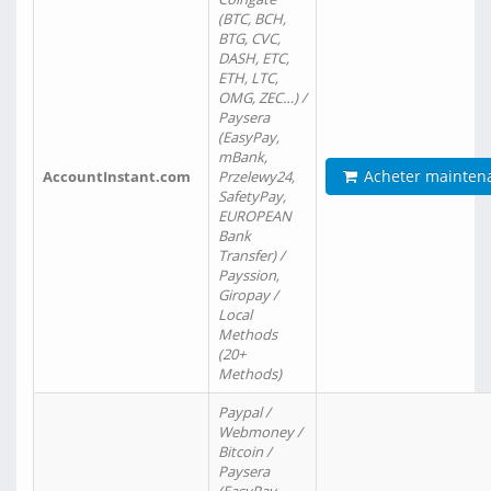
(BTC, BCH,
BTG, CVC,
DASH, ETC,
ETH, LTC,
OMG, ZEC…) /
Paysera
(EasyPay,
mBank,
Acheter mainten
AccountInstant.com
Przelewy24,
SafetyPay,
EUROPEAN
Bank
Transfer) /
Payssion,
Giropay /
Local
Methods
(20+
Methods)
Paypal /
Webmoney /
Bitcoin /
Paysera