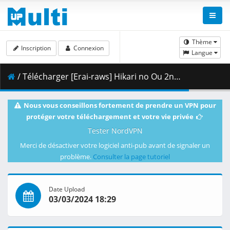
Thème
Inscription
Connexion
Langue
/ Télécharger [Erai-raws] Hikari no Ou 2nd Season - 08 [720p][Multiple Subtitle][A1AC24B4].mkv.002 ( 369.11 MB )
Nous vous conseillons fortement de prendre un VPN pour
protéger votre téléchargement et votre vie privée
Tester NordVPN
Merci de désactiver votre logiciel anti-pub avant de signaler un
problème.
Consulter la page tutoriel
Date Upload
03/03/2024 18:29