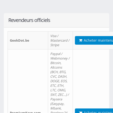
Revendeurs officiels
Visa /
Acheter mainten
GeekDot.be
Mastercard /
Stripe
Paypal /
Webmoney /
Bitcoin,
Altcoins
(BCH, BTG,
CVC, DASH,
DOGE, EOS,
ETC, ETH,
LTC, OMG,
SNT, ZEC…) /
Paysera
(Easypay,
Mbank,
Acheter mainten
PremiumKeys.com
Przelewy24,