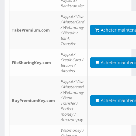
Paysera /
Banktransfer
Paypal / Visa
/ MasterCard
/ Webmoney
Acheter mainten
TakePremium.com
/ Bitcoin /
Bank
Transfer
Paypal /
Credit Card /
Acheter mainten
FileSharingKey.com
Bitcoin /
Altcoins
Paypal / Visa
/ Mastercard
/ Webmoney
/ Bank
Acheter mainten
BuyPremiumKey.com
Transfer /
Perfect
money /
Amazon pay
Webmoney /
Coingate