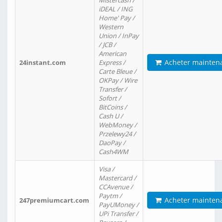
Mistercash /
iDEAL / ING
Home' Pay /
Western
Union / InPay
/ JCB /
American
Acheter mainten
24instant.com
Express /
Carte Bleue /
OKPay / Wire
Transfer /
Sofort /
BitCoins /
Cash U /
WebMoney /
Przelewy24 /
DaoPay /
Cash4WM
Visa /
Mastercard /
CCAvenue /
Paytm /
Acheter mainten
247premiumcart.com
PayUMoney /
UPi Transfer /