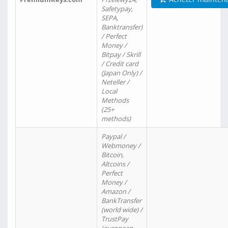
Safetypay,
SEPA,
Banktransfer)
/ Perfect
Money /
Bitpay / Skrill
/ Credit card
(Japan Only) /
Neteller /
Local
Methods
(25+
methods)
Paypal /
Webmoney /
Bitcoin,
Altcoins /
Perfect
Money /
Amazon /
BankTransfer
(world wide) /
TrustPay