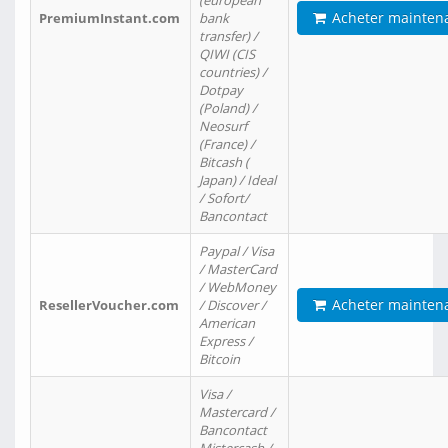
(european
Acheter mainten
PremiumInstant.com
bank
transfer) /
QIWI (CIS
countries) /
Dotpay
(Poland) /
Neosurf
(France) /
Bitcash (
Japan) / Ideal
/ Sofort/
Bancontact
Paypal / Visa
/ MasterCard
/ WebMoney
Acheter mainten
ResellerVoucher.com
/ Discover /
American
Express /
Bitcoin
Visa /
Mastercard /
Bancontact