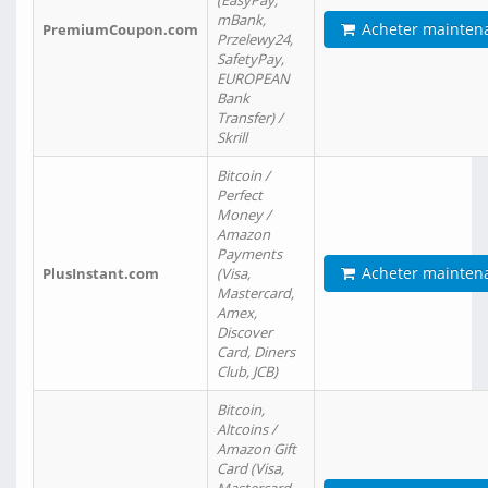
(EasyPay,
mBank,
Acheter mainten
PremiumCoupon.com
Przelewy24,
SafetyPay,
EUROPEAN
Bank
Transfer) /
Skrill
Bitcoin /
Perfect
Money /
Amazon
Payments
Acheter mainten
PlusInstant.com
(Visa,
Mastercard,
Amex,
Discover
Card, Diners
Club, JCB)
Bitcoin,
Altcoins /
Amazon Gift
Card (Visa,