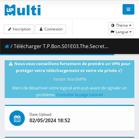
Thème
Inscription
Connexion
Langue
/ Télécharger T.P.Bon.S01E03.The.Secret.of.the.Pyramid.1080p.NF.WEB-DL.DUAL.DDP5.1.H.264-FLUX.mkv.001 ( 458.04 MB )
Nous vous conseillons fortement de prendre un VPN pour
protéger votre téléchargement et votre vie privée
Tester NordVPN
Merci de désactiver votre logiciel anti-pub avant de signaler un
problème.
Consulter la page tutoriel
Date Upload
02/05/2024 18:52