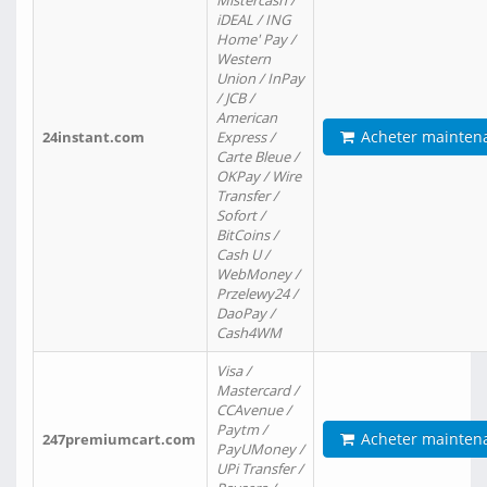
Mistercash /
iDEAL / ING
Home' Pay /
Western
Union / InPay
/ JCB /
American
Acheter mainten
24instant.com
Express /
Carte Bleue /
OKPay / Wire
Transfer /
Sofort /
BitCoins /
Cash U /
WebMoney /
Przelewy24 /
DaoPay /
Cash4WM
Visa /
Mastercard /
CCAvenue /
Paytm /
Acheter mainten
247premiumcart.com
PayUMoney /
UPi Transfer /