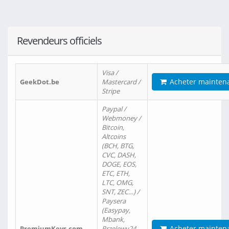
Revendeurs officiels
Visa /
Acheter mainten
GeekDot.be
Mastercard /
Stripe
Paypal /
Webmoney /
Bitcoin,
Altcoins
(BCH, BTG,
CVC, DASH,
DOGE, EOS,
ETC, ETH,
LTC, OMG,
SNT, ZEC…) /
Paysera
(Easypay,
Mbank,
Acheter mainten
PremiumKeys.com
Przelewy24,