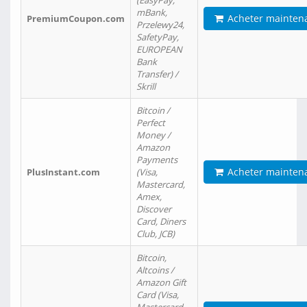
(EasyPay,
mBank,
Acheter mainten
PremiumCoupon.com
Przelewy24,
SafetyPay,
EUROPEAN
Bank
Transfer) /
Skrill
Bitcoin /
Perfect
Money /
Amazon
Payments
Acheter mainten
PlusInstant.com
(Visa,
Mastercard,
Amex,
Discover
Card, Diners
Club, JCB)
Bitcoin,
Altcoins /
Amazon Gift
Card (Visa,