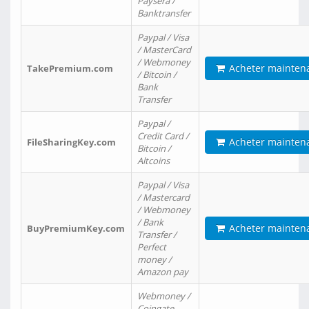
Paysera /
Banktransfer
Paypal / Visa
/ MasterCard
/ Webmoney
Acheter mainten
TakePremium.com
/ Bitcoin /
Bank
Transfer
Paypal /
Credit Card /
Acheter mainten
FileSharingKey.com
Bitcoin /
Altcoins
Paypal / Visa
/ Mastercard
/ Webmoney
/ Bank
Acheter mainten
BuyPremiumKey.com
Transfer /
Perfect
money /
Amazon pay
Webmoney /
Coingate