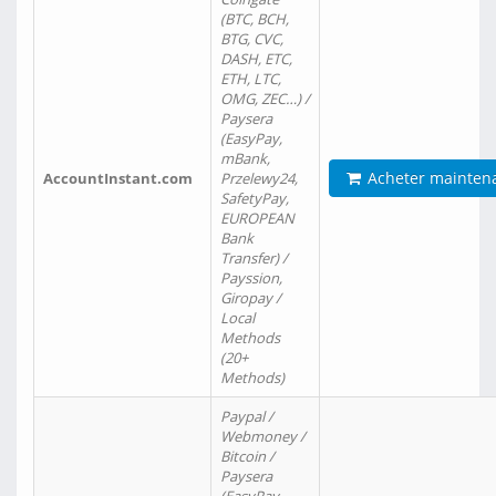
(BTC, BCH,
BTG, CVC,
DASH, ETC,
ETH, LTC,
OMG, ZEC…) /
Paysera
(EasyPay,
mBank,
Acheter mainten
AccountInstant.com
Przelewy24,
SafetyPay,
EUROPEAN
Bank
Transfer) /
Payssion,
Giropay /
Local
Methods
(20+
Methods)
Paypal /
Webmoney /
Bitcoin /
Paysera