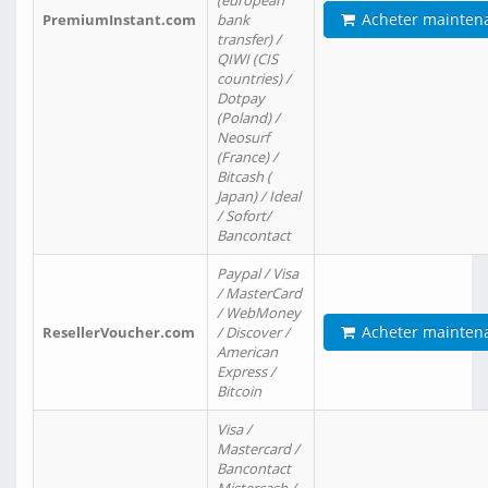
(european
Acheter mainten
PremiumInstant.com
bank
transfer) /
QIWI (CIS
countries) /
Dotpay
(Poland) /
Neosurf
(France) /
Bitcash (
Japan) / Ideal
/ Sofort/
Bancontact
Paypal / Visa
/ MasterCard
/ WebMoney
Acheter mainten
ResellerVoucher.com
/ Discover /
American
Express /
Bitcoin
Visa /
Mastercard /
Bancontact