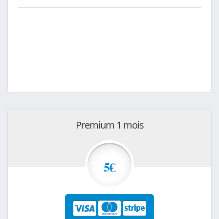
Premium 1 mois
5€