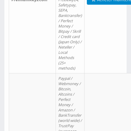
Safetypay,
SEPA,
Banktransfer)
/ Perfect
Money /
Bitpay / Skrill
/ Credit card
(Japan Only) /
Neteller /
Local
Methods
(25+
methods)
Paypal /
Webmoney /
Bitcoin,
Altcoins /
Perfect
Money /
Amazon /
BankTransfer
(world wide) /
TrustPay