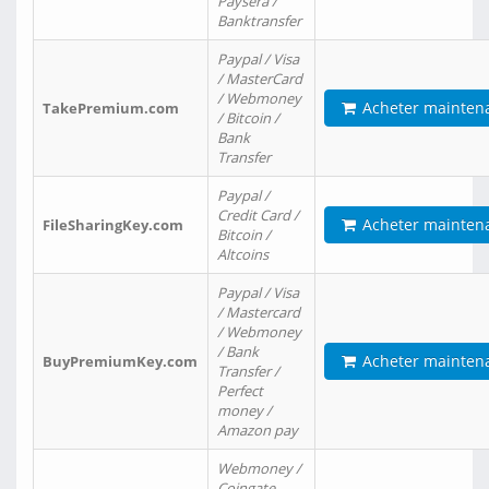
Paysera /
Banktransfer
Paypal / Visa
/ MasterCard
/ Webmoney
Acheter mainten
TakePremium.com
/ Bitcoin /
Bank
Transfer
Paypal /
Credit Card /
Acheter mainten
FileSharingKey.com
Bitcoin /
Altcoins
Paypal / Visa
/ Mastercard
/ Webmoney
/ Bank
Acheter mainten
BuyPremiumKey.com
Transfer /
Perfect
money /
Amazon pay
Webmoney /
Coingate