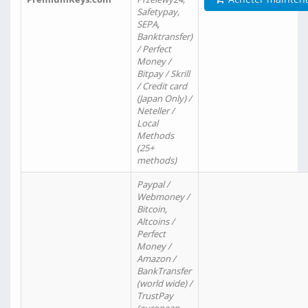
Safetypay,
SEPA,
Banktransfer)
/ Perfect
Money /
Bitpay / Skrill
/ Credit card
(Japan Only) /
Neteller /
Local
Methods
(25+
methods)
Paypal /
Webmoney /
Bitcoin,
Altcoins /
Perfect
Money /
Amazon /
BankTransfer
(world wide) /
TrustPay