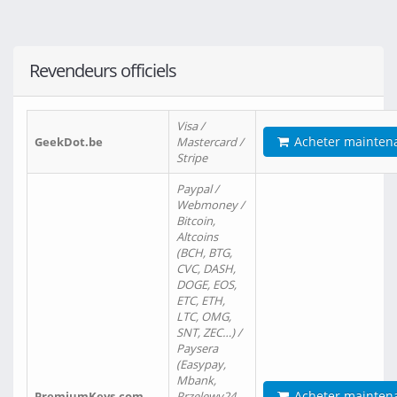
Revendeurs officiels
Visa /
Acheter mainten
GeekDot.be
Mastercard /
Stripe
Paypal /
Webmoney /
Bitcoin,
Altcoins
(BCH, BTG,
CVC, DASH,
DOGE, EOS,
ETC, ETH,
LTC, OMG,
SNT, ZEC…) /
Paysera
(Easypay,
Mbank,
Acheter mainten
PremiumKeys.com
Przelewy24,