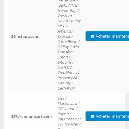
Mistercash /
iDEAL / ING
Home' Pay /
Western
Union / InPay
/ JCB /
American
Acheter mainten
24instant.com
Express /
Carte Bleue /
OKPay / Wire
Transfer /
Sofort /
BitCoins /
Cash U /
WebMoney /
Przelewy24 /
DaoPay /
Cash4WM
Visa /
Mastercard /
CCAvenue /
Paytm /
Acheter mainten
247premiumcart.com
PayUMoney /
UPi Transfer /