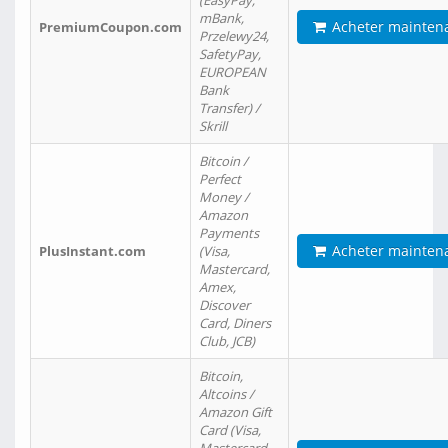
(EasyPay,
mBank,
Acheter mainten
PremiumCoupon.com
Przelewy24,
SafetyPay,
EUROPEAN
Bank
Transfer) /
Skrill
Bitcoin /
Perfect
Money /
Amazon
Payments
Acheter mainten
PlusInstant.com
(Visa,
Mastercard,
Amex,
Discover
Card, Diners
Club, JCB)
Bitcoin,
Altcoins /
Amazon Gift
Card (Visa,