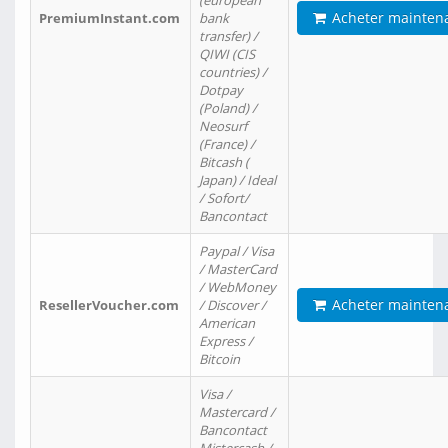
(european
Acheter mainten
PremiumInstant.com
bank
transfer) /
QIWI (CIS
countries) /
Dotpay
(Poland) /
Neosurf
(France) /
Bitcash (
Japan) / Ideal
/ Sofort/
Bancontact
Paypal / Visa
/ MasterCard
/ WebMoney
Acheter mainten
ResellerVoucher.com
/ Discover /
American
Express /
Bitcoin
Visa /
Mastercard /
Bancontact