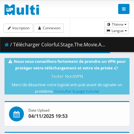
Thème
Inscription
Connexion
Langue
/ Télécharger Colorful.Stage.The.Movie.A.Miku.Who.Cant.Sing.2025.1080p.BluRay.DD_5.1.x265-Kawatare.mkv.007 ( 498.08 MB )
Nous vous conseillons fortement de prendre un VPN pour
protéger votre téléchargement et votre vie privée
Tester NordVPN
Merci de désactiver votre logiciel anti-pub avant de signaler un
problème.
Consulter la page tutoriel
Date Upload
04/11/2025 19:53