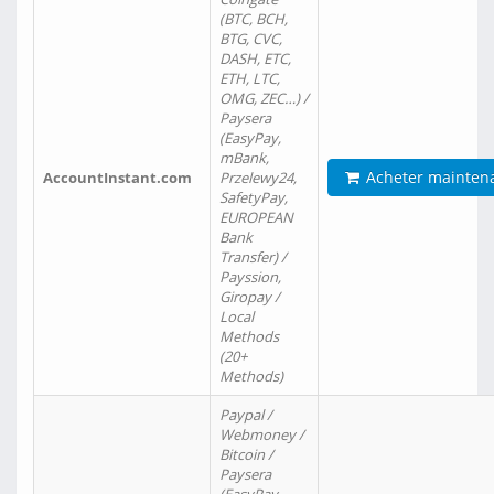
(BTC, BCH,
BTG, CVC,
DASH, ETC,
ETH, LTC,
OMG, ZEC…) /
Paysera
(EasyPay,
mBank,
Acheter mainten
AccountInstant.com
Przelewy24,
SafetyPay,
EUROPEAN
Bank
Transfer) /
Payssion,
Giropay /
Local
Methods
(20+
Methods)
Paypal /
Webmoney /
Bitcoin /
Paysera