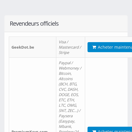
Revendeurs officiels
Visa /
Acheter mainten
GeekDot.be
Mastercard /
Stripe
Paypal /
Webmoney /
Bitcoin,
Altcoins
(BCH, BTG,
CVC, DASH,
DOGE, EOS,
ETC, ETH,
LTC, OMG,
SNT, ZEC…) /
Paysera
(Easypay,
Mbank,
Acheter mainten
PremiumKeys.com
Przelewy24,