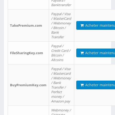
Paysera /
Banktransfer
Paypal / Visa
/ MasterCard
/ Webmoney
Acheter mainten
TakePremium.com
/ Bitcoin /
Bank
Transfer
Paypal /
Credit Card /
Acheter mainten
FileSharingKey.com
Bitcoin /
Altcoins
Paypal / Visa
/ Mastercard
/ Webmoney
/ Bank
Acheter mainten
BuyPremiumKey.com
Transfer /
Perfect
money /
Amazon pay
Webmoney /
Coingate