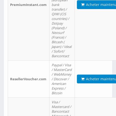
(european
Acheter mainten
PremiumInstant.com
bank
transfer) /
QIWI (CIS
countries) /
Dotpay
(Poland) /
Neosurf
(France) /
Bitcash (
Japan) / Ideal
/ Sofort/
Bancontact
Paypal / Visa
/ MasterCard
/ WebMoney
Acheter mainten
ResellerVoucher.com
/ Discover /
American
Express /
Bitcoin
Visa /
Mastercard /
Bancontact