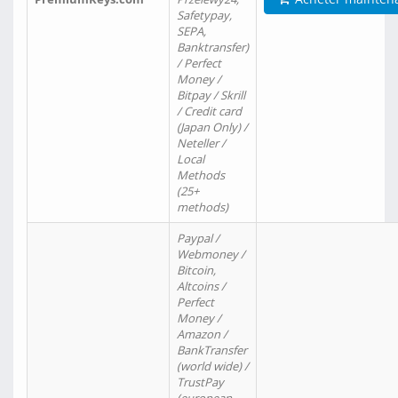
Safetypay,
SEPA,
Banktransfer)
/ Perfect
Money /
Bitpay / Skrill
/ Credit card
(Japan Only) /
Neteller /
Local
Methods
(25+
methods)
Paypal /
Webmoney /
Bitcoin,
Altcoins /
Perfect
Money /
Amazon /
BankTransfer
(world wide) /
TrustPay