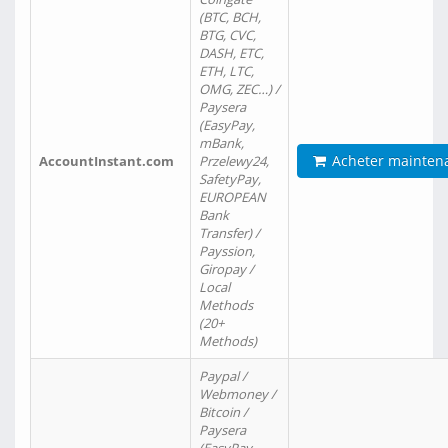
(BTC, BCH,
BTG, CVC,
DASH, ETC,
ETH, LTC,
OMG, ZEC…) /
Paysera
(EasyPay,
mBank,
Acheter mainten
AccountInstant.com
Przelewy24,
SafetyPay,
EUROPEAN
Bank
Transfer) /
Payssion,
Giropay /
Local
Methods
(20+
Methods)
Paypal /
Webmoney /
Bitcoin /
Paysera