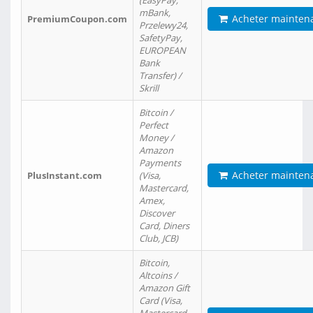
(EasyPay,
mBank,
Acheter mainten
PremiumCoupon.com
Przelewy24,
SafetyPay,
EUROPEAN
Bank
Transfer) /
Skrill
Bitcoin /
Perfect
Money /
Amazon
Payments
Acheter mainten
PlusInstant.com
(Visa,
Mastercard,
Amex,
Discover
Card, Diners
Club, JCB)
Bitcoin,
Altcoins /
Amazon Gift
Card (Visa,