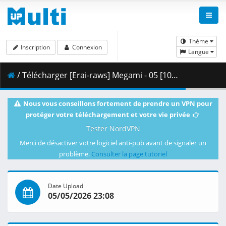
Thème
Inscription
Connexion
Langue
/ Télécharger [Erai-raws] Megami - 05 [1080p CR WEBRip HEVC AAC][MultiSub][C00170AD].mkv.001 ( 418.58 MB )
Nous vous conseillons fortement de prendre un VPN pour
protéger votre téléchargement et votre vie privée
Tester NordVPN
Merci de désactiver votre logiciel anti-pub avant de signaler un
problème.
Consulter la page tutoriel
Date Upload
05/05/2026 23:08