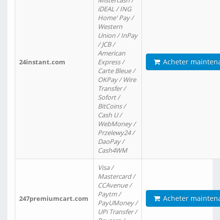
Mistercash /
iDEAL / ING
Home' Pay /
Western
Union / InPay
/ JCB /
American
Acheter mainten
24instant.com
Express /
Carte Bleue /
OKPay / Wire
Transfer /
Sofort /
BitCoins /
Cash U /
WebMoney /
Przelewy24 /
DaoPay /
Cash4WM
Visa /
Mastercard /
CCAvenue /
Paytm /
Acheter mainten
247premiumcart.com
PayUMoney /
UPi Transfer /