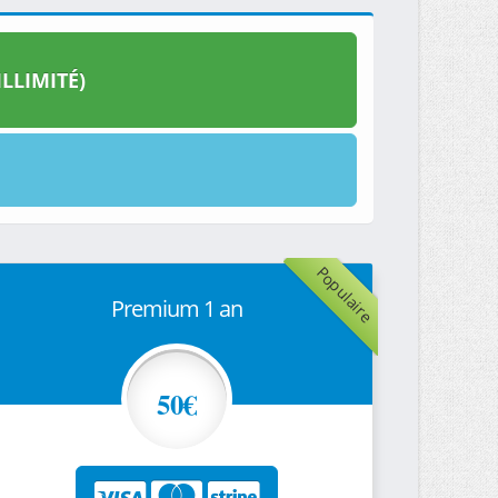
LLIMITÉ)
Populaire
Premium 1 an
50€