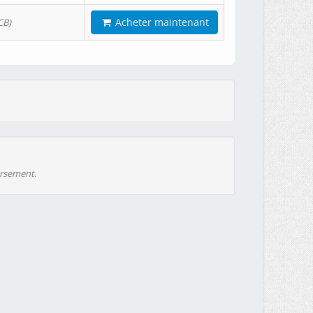
Acheter maintenant
CB)
ursement.