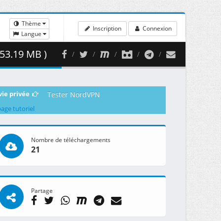
Thème
Inscription
Connexion
Langue
53.19 MB )
vie privée
Tester NordVPN
page tutoriel
Nombre de téléchargements
21
Partage