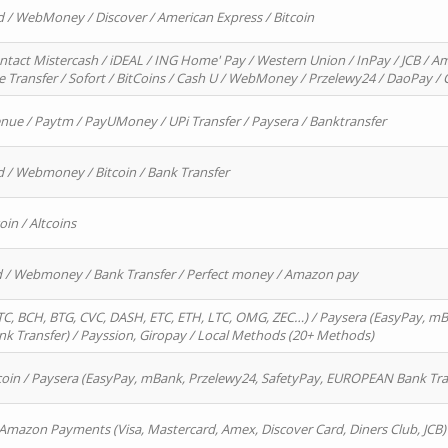
d / WebMoney / Discover / American Express / Bitcoin
ntact Mistercash / iDEAL / ING Home' Pay / Western Union / InPay / JCB / Am
re Transfer / Sofort / BitCoins / Cash U / WebMoney / Przelewy24 / DaoPay 
enue / Paytm / PayUMoney / UPi Transfer / Paysera / Banktransfer
d / Webmoney / Bitcoin / Bank Transfer
oin / Altcoins
rd / Webmoney / Bank Transfer / Perfect money / Amazon pay
, BCH, BTG, CVC, DASH, ETC, ETH, LTC, OMG, ZEC…) / Paysera (EasyPay, mB
 Transfer) / Payssion, Giropay / Local Methods (20+ Methods)
oin / Paysera (EasyPay, mBank, Przelewy24, SafetyPay, EUROPEAN Bank Transf
 Amazon Payments (Visa, Mastercard, Amex, Discover Card, Diners Club, JCB)