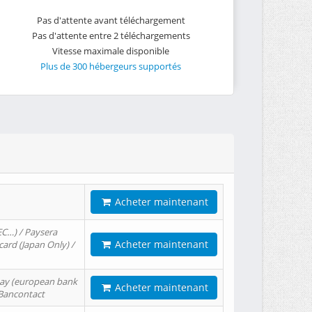
Pas d'attente avant téléchargement
Pas d'attente entre 2 téléchargements
Vitesse maximale disponible
Plus de 300 hébergeurs supportés
Acheter maintenant
EC…) / Paysera
Acheter maintenant
card (Japan Only) /
tPay (european bank
Acheter maintenant
/ Bancontact