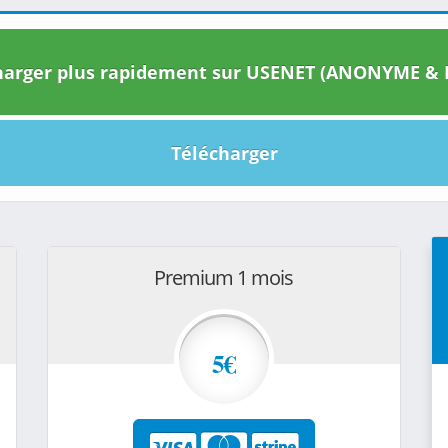
arger plus rapidement sur USENET (ANONYME & I
Télécharger
Premium 1 mois
5€