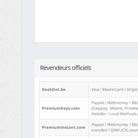
Revendeurs officiels
GeekDot.be
Visa / Mastercard / Stripe
Paypal / Webmoney / Bitc
PremiumKeys.com
(Easypay, Mbank, Przelewy2
Neteller / Local Methods
Paypal / Webmoney / Bitc
PremiumInstant.com
transfer) / QIWI (CIS coun