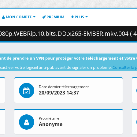
MON COMPTE
PREMIUM
PLUS
080p.WEBRip.10.bits.DD.x265-EMBER.mkv.004 ( 4
nt de prendre un VPN pour protéger votre téléchargement et votre 
sactiver votre logiciel anti-pub avant de signaler un problème.
Consulter la 
Date dernier téléchargement
20/09/2023 14:37
Propriétaire
Anonyme