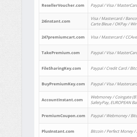
ResellerVoucher.com
Paypal / Visa / MasterCar
Visa / Mastercard / Banco
24instant.com
Carte Bleue / OKPay / Wi
247premiumcart.com
Visa / Mastercard / CCAv
TakePremium.com
Paypal / Visa / MasterCar
FileSharingKey.com
Paypal / Credit Card / Bitc
BuyPremiumKey.com
Paypal / Visa / Masterca
Webmoney / Coingate (BTC
AccountInstant.com
SafetyPay, EUROPEAN Bank
PremiumCoupon.com
Paypal / Webmoney / Bitc
PlusInstant.com
Bitcoin / Perfect Money /