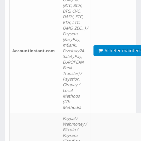
(BTC, BCH,
BTG, CVC,
DASH, ETC,
ETH, LTC,
OMG, ZEC…) /
Paysera
(EasyPay,
mBank,
Acheter mainten
AccountInstant.com
Przelewy24,
SafetyPay,
EUROPEAN
Bank
Transfer) /
Payssion,
Giropay /
Local
Methods
(20+
Methods)
Paypal /
Webmoney /
Bitcoin /
Paysera