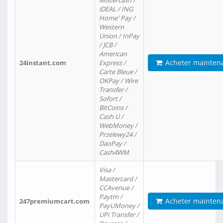
Mistercash /
iDEAL / ING
Home' Pay /
Western
Union / InPay
/ JCB /
American
Acheter mainten
24instant.com
Express /
Carte Bleue /
OKPay / Wire
Transfer /
Sofort /
BitCoins /
Cash U /
WebMoney /
Przelewy24 /
DaoPay /
Cash4WM
Visa /
Mastercard /
CCAvenue /
Paytm /
Acheter mainten
247premiumcart.com
PayUMoney /
UPi Transfer /