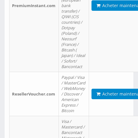
(european
Acheter mainten
PremiumInstant.com
bank
transfer) /
QIWI (CIS
countries) /
Dotpay
(Poland) /
Neosurf
(France) /
Bitcash (
Japan) / Ideal
/ Sofort/
Bancontact
Paypal / Visa
/ MasterCard
/ WebMoney
Acheter mainten
ResellerVoucher.com
/ Discover /
American
Express /
Bitcoin
Visa /
Mastercard /
Bancontact