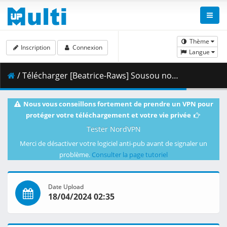
Thème
Inscription
Connexion
Langue
/ Télécharger [Beatrice-Raws] Sousou no Frieren 10 [BDRip 1920x1080 HEVC TrueHD].mkv.004 ( 493.67 MB )
Nous vous conseillons fortement de prendre un VPN pour
protéger votre téléchargement et votre vie privée
Tester NordVPN
Merci de désactiver votre logiciel anti-pub avant de signaler un
problème.
Consulter la page tutoriel
Date Upload
18/04/2024 02:35