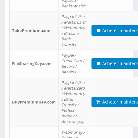
Paysera /
Banktransfer
Paypal / Visa
/ MasterCard
/ Webmoney
Acheter mainten
TakePremium.com
/ Bitcoin /
Bank
Transfer
Paypal /
Credit Card /
Acheter mainten
FileSharingKey.com
Bitcoin /
Altcoins
Paypal / Visa
/ Mastercard
/ Webmoney
/ Bank
Acheter mainten
BuyPremiumKey.com
Transfer /
Perfect
money /
Amazon pay
Webmoney /
Coingate