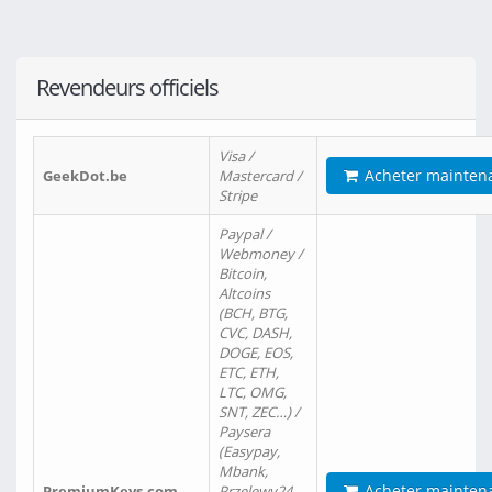
Revendeurs officiels
Visa /
Acheter mainten
GeekDot.be
Mastercard /
Stripe
Paypal /
Webmoney /
Bitcoin,
Altcoins
(BCH, BTG,
CVC, DASH,
DOGE, EOS,
ETC, ETH,
LTC, OMG,
SNT, ZEC…) /
Paysera
(Easypay,
Mbank,
Acheter mainten
PremiumKeys.com
Przelewy24,