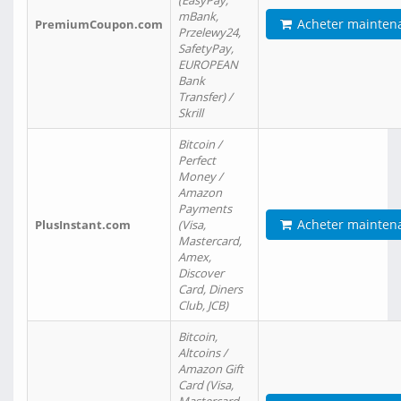
(EasyPay,
mBank,
Acheter mainten
PremiumCoupon.com
Przelewy24,
SafetyPay,
EUROPEAN
Bank
Transfer) /
Skrill
Bitcoin /
Perfect
Money /
Amazon
Payments
Acheter mainten
PlusInstant.com
(Visa,
Mastercard,
Amex,
Discover
Card, Diners
Club, JCB)
Bitcoin,
Altcoins /
Amazon Gift
Card (Visa,