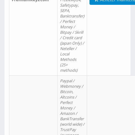
Safetypay,
SEPA,
Banktransfer)
/ Perfect
Money /
Bitpay / Skrill
/ Credit card
(Japan Only) /
Neteller /
Local
Methods
(25+
methods)
Paypal /
Webmoney /
Bitcoin,
Altcoins /
Perfect
Money /
Amazon /
BankTransfer
(world wide) /
TrustPay