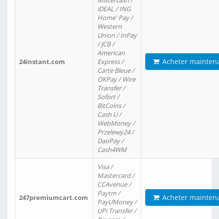
Mistercash /
iDEAL / ING
Home' Pay /
Western
Union / InPay
/ JCB /
American
Acheter mainten
24instant.com
Express /
Carte Bleue /
OKPay / Wire
Transfer /
Sofort /
BitCoins /
Cash U /
WebMoney /
Przelewy24 /
DaoPay /
Cash4WM
Visa /
Mastercard /
CCAvenue /
Paytm /
Acheter mainten
247premiumcart.com
PayUMoney /
UPi Transfer /