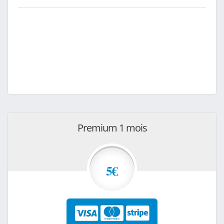
Premium 1 mois
5€