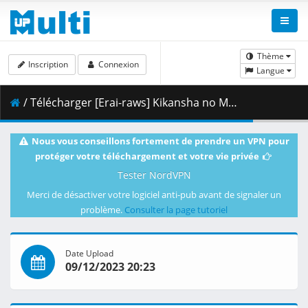
Thème
Inscription
Connexion
Langue
/ Télécharger [Erai-raws] Kikansha no Mahou wa Tokubetsu Desu - 10 [1080p][Multiple Subtitle][CD441B12].mkv.002 ( 460.76 MB )
Nous vous conseillons fortement de prendre un VPN pour
protéger votre téléchargement et votre vie privée
Tester NordVPN
Merci de désactiver votre logiciel anti-pub avant de signaler un
problème.
Consulter la page tutoriel
Date Upload
09/12/2023 20:23