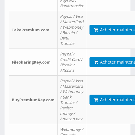
Paysera /
Banktransfer
Paypal / Visa
/ MasterCard
/ Webmoney
Acheter mainten
TakePremium.com
/ Bitcoin /
Bank
Transfer
Paypal /
Credit Card /
Acheter mainten
FileSharingKey.com
Bitcoin /
Altcoins
Paypal / Visa
/ Mastercard
/ Webmoney
/ Bank
Acheter mainten
BuyPremiumKey.com
Transfer /
Perfect
money /
Amazon pay
Webmoney /
Coingate