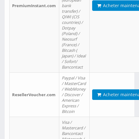
(european
Acheter mainten
PremiumInstant.com
bank
transfer) /
QIWI (CIS
countries) /
Dotpay
(Poland) /
Neosurf
(France) /
Bitcash (
Japan) / Ideal
/ Sofort/
Bancontact
Paypal / Visa
/ MasterCard
/ WebMoney
Acheter mainten
ResellerVoucher.com
/ Discover /
American
Express /
Bitcoin
Visa /
Mastercard /
Bancontact