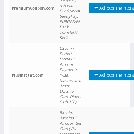
(EasyPay,
mBank,
Acheter mainten
PremiumCoupon.com
Przelewy24,
SafetyPay,
EUROPEAN
Bank
Transfer) /
Skrill
Bitcoin /
Perfect
Money /
Amazon
Payments
Acheter mainten
PlusInstant.com
(Visa,
Mastercard,
Amex,
Discover
Card, Diners
Club, JCB)
Bitcoin,
Altcoins /
Amazon Gift
Card (Visa,