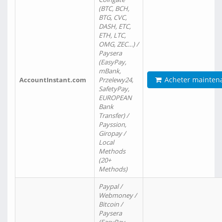
(BTC, BCH,
BTG, CVC,
DASH, ETC,
ETH, LTC,
OMG, ZEC…) /
Paysera
(EasyPay,
mBank,
Acheter mainten
AccountInstant.com
Przelewy24,
SafetyPay,
EUROPEAN
Bank
Transfer) /
Payssion,
Giropay /
Local
Methods
(20+
Methods)
Paypal /
Webmoney /
Bitcoin /
Paysera