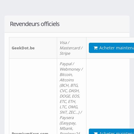
Revendeurs officiels
Visa /
Acheter mainten
GeekDot.be
Mastercard /
Stripe
Paypal /
Webmoney /
Bitcoin,
Altcoins
(BCH, BTG,
CVC, DASH,
DOGE, EOS,
ETC, ETH,
LTC, OMG,
SNT, ZEC…) /
Paysera
(Easypay,
Mbank,
Acheter mainten
PremiumKeys.com
Przelewy24,