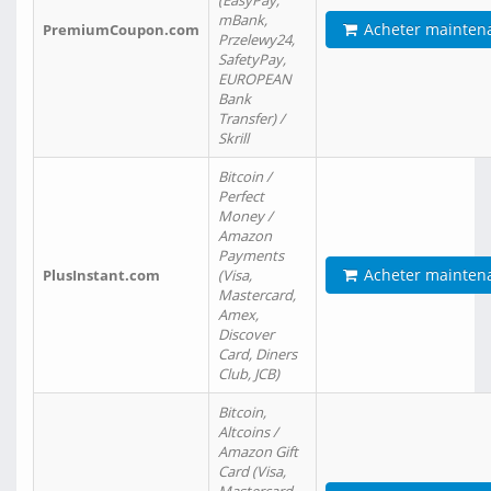
(EasyPay,
mBank,
Acheter mainten
PremiumCoupon.com
Przelewy24,
SafetyPay,
EUROPEAN
Bank
Transfer) /
Skrill
Bitcoin /
Perfect
Money /
Amazon
Payments
Acheter mainten
PlusInstant.com
(Visa,
Mastercard,
Amex,
Discover
Card, Diners
Club, JCB)
Bitcoin,
Altcoins /
Amazon Gift
Card (Visa,