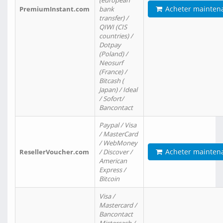
(european
Acheter mainten
PremiumInstant.com
bank
transfer) /
QIWI (CIS
countries) /
Dotpay
(Poland) /
Neosurf
(France) /
Bitcash (
Japan) / Ideal
/ Sofort/
Bancontact
Paypal / Visa
/ MasterCard
/ WebMoney
Acheter mainten
ResellerVoucher.com
/ Discover /
American
Express /
Bitcoin
Visa /
Mastercard /
Bancontact