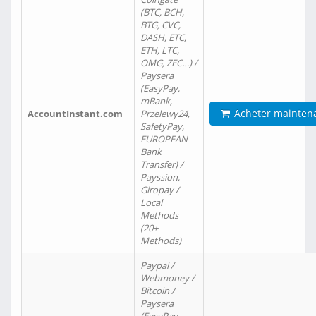
(BTC, BCH,
BTG, CVC,
DASH, ETC,
ETH, LTC,
OMG, ZEC…) /
Paysera
(EasyPay,
mBank,
Acheter mainten
AccountInstant.com
Przelewy24,
SafetyPay,
EUROPEAN
Bank
Transfer) /
Payssion,
Giropay /
Local
Methods
(20+
Methods)
Paypal /
Webmoney /
Bitcoin /
Paysera