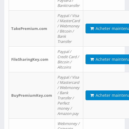
Paysera /
Banktransfer
Paypal / Visa
/ MasterCard
/ Webmoney
Acheter mainten
TakePremium.com
/ Bitcoin /
Bank
Transfer
Paypal /
Credit Card /
Acheter mainten
FileSharingKey.com
Bitcoin /
Altcoins
Paypal / Visa
/ Mastercard
/ Webmoney
/ Bank
Acheter mainten
BuyPremiumKey.com
Transfer /
Perfect
money /
Amazon pay
Webmoney /
Coingate