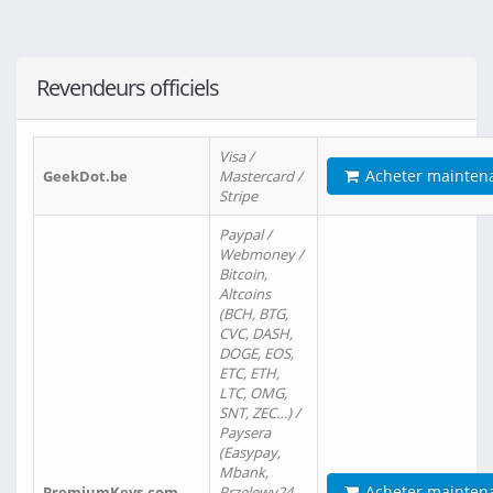
Revendeurs officiels
Visa /
Acheter mainten
GeekDot.be
Mastercard /
Stripe
Paypal /
Webmoney /
Bitcoin,
Altcoins
(BCH, BTG,
CVC, DASH,
DOGE, EOS,
ETC, ETH,
LTC, OMG,
SNT, ZEC…) /
Paysera
(Easypay,
Mbank,
Acheter mainten
PremiumKeys.com
Przelewy24,