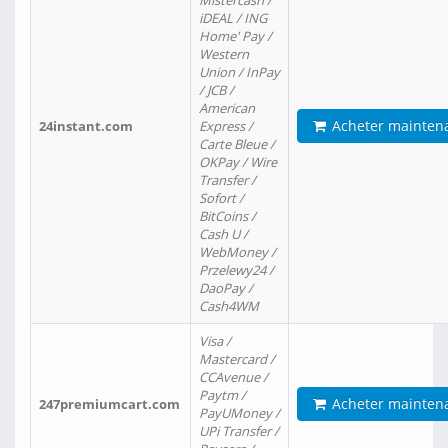
Mistercash /
iDEAL / ING
Home' Pay /
Western
Union / InPay
/ JCB /
American
Acheter mainten
24instant.com
Express /
Carte Bleue /
OKPay / Wire
Transfer /
Sofort /
BitCoins /
Cash U /
WebMoney /
Przelewy24 /
DaoPay /
Cash4WM
Visa /
Mastercard /
CCAvenue /
Paytm /
Acheter mainten
247premiumcart.com
PayUMoney /
UPi Transfer /