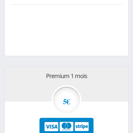
Premium 1 mois
5€