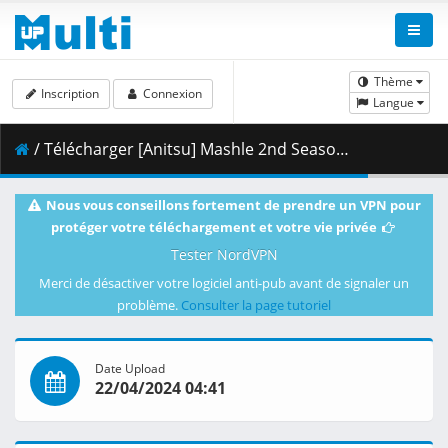
Thème
Inscription
Connexion
Langue
/ Télécharger [Anitsu] Mashle 2nd Season - 02 [WEB 1080p x265 AAC] [DUAL][9799CFE5].mkv.001 ( 314.75 MB )
Nous vous conseillons fortement de prendre un VPN pour
protéger votre téléchargement et votre vie privée
Tester NordVPN
Merci de désactiver votre logiciel anti-pub avant de signaler un
problème.
Consulter la page tutoriel
Date Upload
22/04/2024 04:41