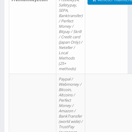
Safetypay,
SEPA,
Banktransfer)
/ Perfect
Money /
Bitpay / Skrill
/ Credit card
(Japan Only) /
Neteller /
Local
Methods
(25+
methods)
Paypal /
Webmoney /
Bitcoin,
Altcoins /
Perfect
Money /
Amazon /
BankTransfer
(world wide) /
TrustPay