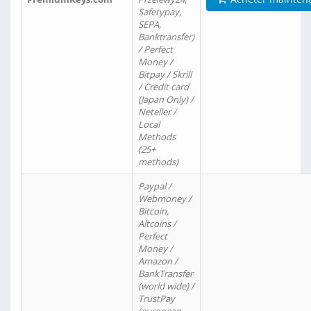
Safetypay,
SEPA,
Banktransfer)
/ Perfect
Money /
Bitpay / Skrill
/ Credit card
(Japan Only) /
Neteller /
Local
Methods
(25+
methods)
Paypal /
Webmoney /
Bitcoin,
Altcoins /
Perfect
Money /
Amazon /
BankTransfer
(world wide) /
TrustPay