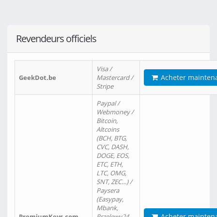
Revendeurs officiels
Visa /
Acheter mainten
GeekDot.be
Mastercard /
Stripe
Paypal /
Webmoney /
Bitcoin,
Altcoins
(BCH, BTG,
CVC, DASH,
DOGE, EOS,
ETC, ETH,
LTC, OMG,
SNT, ZEC…) /
Paysera
(Easypay,
Mbank,
Acheter mainten
PremiumKeys.com
Przelewy24,