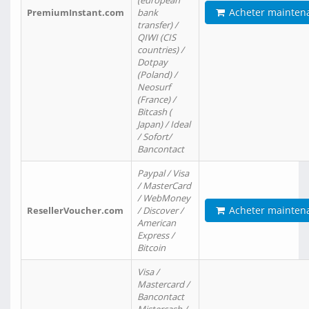
(european
Acheter mainten
PremiumInstant.com
bank
transfer) /
QIWI (CIS
countries) /
Dotpay
(Poland) /
Neosurf
(France) /
Bitcash (
Japan) / Ideal
/ Sofort/
Bancontact
Paypal / Visa
/ MasterCard
/ WebMoney
Acheter mainten
ResellerVoucher.com
/ Discover /
American
Express /
Bitcoin
Visa /
Mastercard /
Bancontact