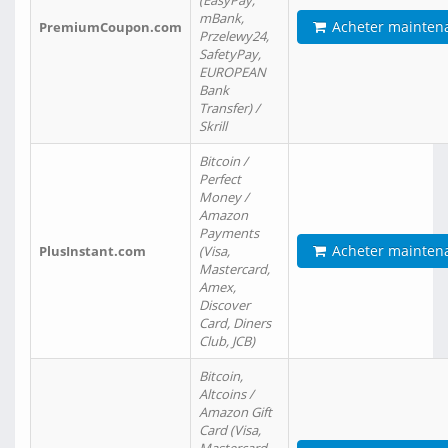
(EasyPay,
mBank,
Acheter mainten
PremiumCoupon.com
Przelewy24,
SafetyPay,
EUROPEAN
Bank
Transfer) /
Skrill
Bitcoin /
Perfect
Money /
Amazon
Payments
Acheter mainten
PlusInstant.com
(Visa,
Mastercard,
Amex,
Discover
Card, Diners
Club, JCB)
Bitcoin,
Altcoins /
Amazon Gift
Card (Visa,