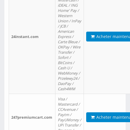
Mistercash /
iDEAL / ING
Home' Pay /
Western
Union / InPay
/ JCB /
American
Acheter mainten
24instant.com
Express /
Carte Bleue /
OKPay / Wire
Transfer /
Sofort /
BitCoins /
Cash U /
WebMoney /
Przelewy24 /
DaoPay /
Cash4WM
Visa /
Mastercard /
CCAvenue /
Paytm /
Acheter mainten
247premiumcart.com
PayUMoney /
UPi Transfer /