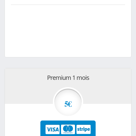
Premium 1 mois
5€