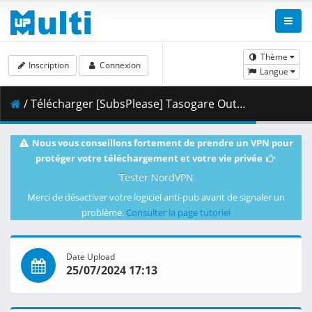
Thème
Inscription
Connexion
Langue
/ Télécharger [SubsPlease] Tasogare Out Focus - 04 (1080p) [EDEF2D46].mkv.001 ( 460.33 MB )
Nous vous conseillons fortement de prendre un VPN pour
protéger votre téléchargement et votre vie privée
Tester NordVPN
Merci de désactiver votre logiciel anti-pub avant de signaler un
problème.
Consulter la page tutoriel
Date Upload
25/07/2024 17:13