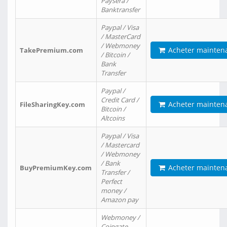
Paysera /
Banktransfer
Paypal / Visa
/ MasterCard
/ Webmoney
Acheter mainten
TakePremium.com
/ Bitcoin /
Bank
Transfer
Paypal /
Credit Card /
Acheter mainten
FileSharingKey.com
Bitcoin /
Altcoins
Paypal / Visa
/ Mastercard
/ Webmoney
/ Bank
Acheter mainten
BuyPremiumKey.com
Transfer /
Perfect
money /
Amazon pay
Webmoney /
Coingate