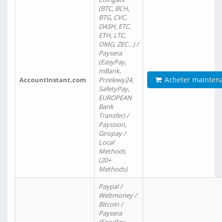
(BTC, BCH,
BTG, CVC,
DASH, ETC,
ETH, LTC,
OMG, ZEC…) /
Paysera
(EasyPay,
mBank,
Acheter mainten
AccountInstant.com
Przelewy24,
SafetyPay,
EUROPEAN
Bank
Transfer) /
Payssion,
Giropay /
Local
Methods
(20+
Methods)
Paypal /
Webmoney /
Bitcoin /
Paysera