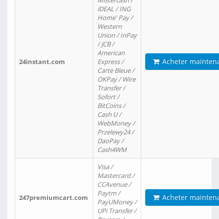
Mistercash /
iDEAL / ING
Home' Pay /
Western
Union / InPay
/ JCB /
American
Acheter mainten
24instant.com
Express /
Carte Bleue /
OKPay / Wire
Transfer /
Sofort /
BitCoins /
Cash U /
WebMoney /
Przelewy24 /
DaoPay /
Cash4WM
Visa /
Mastercard /
CCAvenue /
Paytm /
Acheter mainten
247premiumcart.com
PayUMoney /
UPi Transfer /