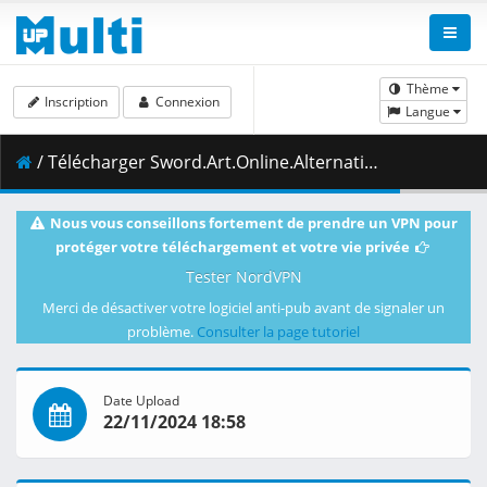
Thème
Inscription
Connexion
Langue
/ Télécharger Sword.Art.Online.Alternative.Gun.Gale.Online.S02E08.The.Showdown.1080p.CR.WEB-DL.AAC2.0.H.264-VARYG.mkv.003 ( 457.76 MB )
Nous vous conseillons fortement de prendre un VPN pour
protéger votre téléchargement et votre vie privée
Tester NordVPN
Merci de désactiver votre logiciel anti-pub avant de signaler un
problème.
Consulter la page tutoriel
Date Upload
22/11/2024 18:58