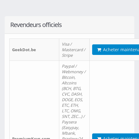
Revendeurs officiels
Visa /
Acheter mainten
GeekDot.be
Mastercard /
Stripe
Paypal /
Webmoney /
Bitcoin,
Altcoins
(BCH, BTG,
CVC, DASH,
DOGE, EOS,
ETC, ETH,
LTC, OMG,
SNT, ZEC…) /
Paysera
(Easypay,
Mbank,
Acheter mainten
PremiumKeys.com
Przelewy24,