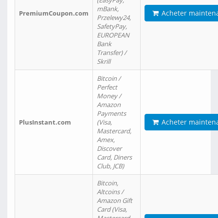
(EasyPay,
mBank,
Acheter mainten
PremiumCoupon.com
Przelewy24,
SafetyPay,
EUROPEAN
Bank
Transfer) /
Skrill
Bitcoin /
Perfect
Money /
Amazon
Payments
Acheter mainten
PlusInstant.com
(Visa,
Mastercard,
Amex,
Discover
Card, Diners
Club, JCB)
Bitcoin,
Altcoins /
Amazon Gift
Card (Visa,