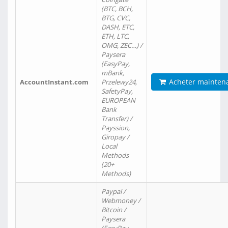
(BTC, BCH,
BTG, CVC,
DASH, ETC,
ETH, LTC,
OMG, ZEC…) /
Paysera
(EasyPay,
mBank,
Acheter mainten
AccountInstant.com
Przelewy24,
SafetyPay,
EUROPEAN
Bank
Transfer) /
Payssion,
Giropay /
Local
Methods
(20+
Methods)
Paypal /
Webmoney /
Bitcoin /
Paysera