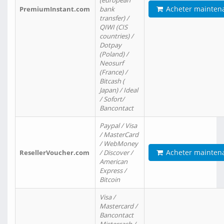
(european
Acheter mainten
PremiumInstant.com
bank
transfer) /
QIWI (CIS
countries) /
Dotpay
(Poland) /
Neosurf
(France) /
Bitcash (
Japan) / Ideal
/ Sofort/
Bancontact
Paypal / Visa
/ MasterCard
/ WebMoney
Acheter mainten
ResellerVoucher.com
/ Discover /
American
Express /
Bitcoin
Visa /
Mastercard /
Bancontact