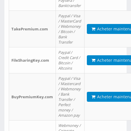
Paysera /
Banktransfer
Paypal / Visa
/ MasterCard
/ Webmoney
Acheter mainten
TakePremium.com
/ Bitcoin /
Bank
Transfer
Paypal /
Credit Card /
Acheter mainten
FileSharingKey.com
Bitcoin /
Altcoins
Paypal / Visa
/ Mastercard
/ Webmoney
/ Bank
Acheter mainten
BuyPremiumKey.com
Transfer /
Perfect
money /
Amazon pay
Webmoney /
Coingate