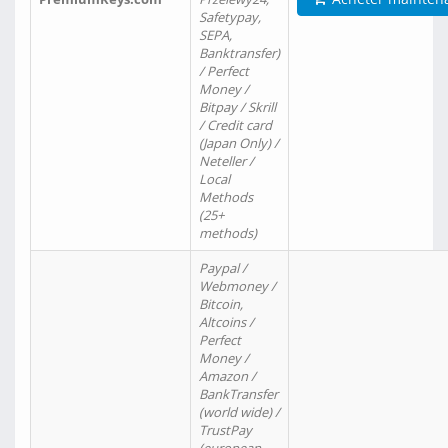
Safetypay,
SEPA,
Banktransfer)
/ Perfect
Money /
Bitpay / Skrill
/ Credit card
(Japan Only) /
Neteller /
Local
Methods
(25+
methods)
Paypal /
Webmoney /
Bitcoin,
Altcoins /
Perfect
Money /
Amazon /
BankTransfer
(world wide) /
TrustPay