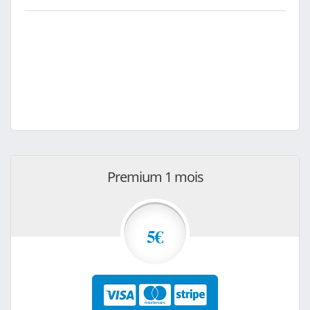
Premium 1 mois
5€