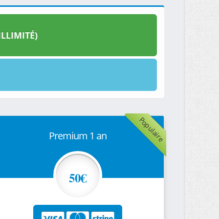
LLIMITÉ)
Populaire
Premium 1 an
50€