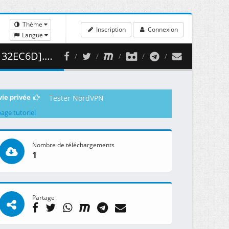
Thème
Inscription
Connexion
Langue
399.80 MB )
vie privée
Tester NordVPN
page tutoriel
Nombre de téléchargements
1
Partage