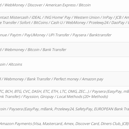
d / WebMoney / Discover / American Express / Bitcoin
ntact Mistercash / iDEAL / ING Home' Pay / Western Union / InPay / JCB / Am
re Transfer / Sofort / BitCoins / Cash U / WebMoney / Przelewy24 / DaoPay 
enue / Paytm / PayUMoney / UPi Transfer / Paysera / Banktransfer
d / Webmoney / Bitcoin / Bank Transfer
oin / Altcoins
rd / Webmoney / Bank Transfer / Perfect money / Amazon pay
, BCH, BTG, CVC, DASH, ETC, ETH, LTC, OMG, ZEC…) / Paysera (EasyPay, mB
 Transfer) / Payssion, Giropay / Local Methods (20+ Methods)
oin / Paysera (EasyPay, mBank, Przelewy24, SafetyPay, EUROPEAN Bank Transf
 Amazon Payments (Visa, Mastercard, Amex, Discover Card, Diners Club, JCB)