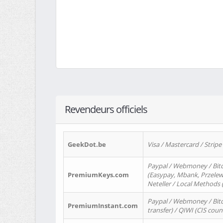
Revendeurs officiels
GeekDot.be
Visa / Mastercard / Stripe
Paypal / Webmoney / Bitc
PremiumKeys.com
(Easypay, Mbank, Przelewy2
Neteller / Local Methods
Paypal / Webmoney / Bitc
PremiumInstant.com
transfer) / QIWI (CIS coun