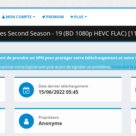
MON COMPTE
PREMIUM
PLUS
nd Season - 19 (BD 1080p HEVC FLAC) [1132EC6D].mkv.003 ( 
nt de prendre un VPN pour protéger votre téléchargement et votre 
sactiver votre logiciel anti-pub avant de signaler un problème.
Consulter la 
Date dernier téléchargement
15/06/2022 05:45
Propriétaire
Anonyme