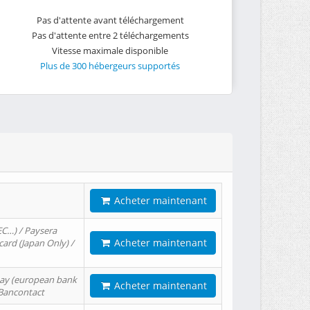
Pas d'attente avant téléchargement
Pas d'attente entre 2 téléchargements
Vitesse maximale disponible
Plus de 300 hébergeurs supportés
Acheter maintenant
EC…) / Paysera
Acheter maintenant
card (Japan Only) /
tPay (european bank
Acheter maintenant
/ Bancontact