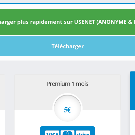
arger plus rapidement sur USENET (ANONYME & I
Télécharger
Premium 1 mois
5€