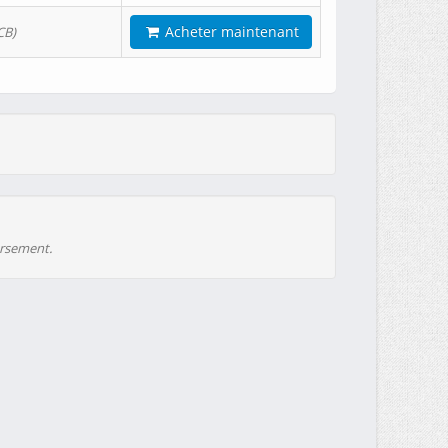
Acheter maintenant
CB)
ursement.