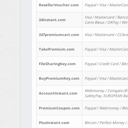
ResellerVoucher.com
Paypal / Visa / MasterCar
Visa / Mastercard / Banco
24instant.com
Carte Bleue / OKPay / Wi
247premiumcart.com
Visa / Mastercard / CCAv
TakePremium.com
Paypal / Visa / MasterCar
FileSharingKey.com
Paypal / Credit Card / Bitc
BuyPremiumKey.com
Paypal / Visa / Masterca
Webmoney / Coingate (BTC
AccountInstant.com
SafetyPay, EUROPEAN Bank
PremiumCoupon.com
Paypal / Webmoney / Bitc
PlusInstant.com
Bitcoin / Perfect Money /