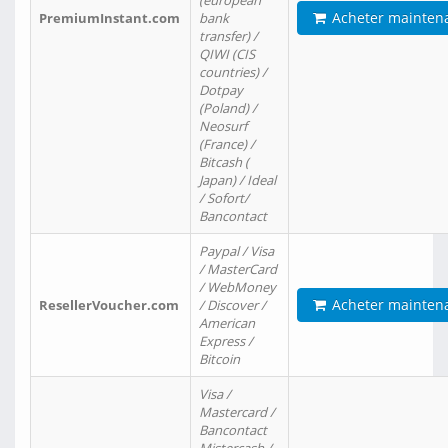
(european
Acheter mainten
PremiumInstant.com
bank
transfer) /
QIWI (CIS
countries) /
Dotpay
(Poland) /
Neosurf
(France) /
Bitcash (
Japan) / Ideal
/ Sofort/
Bancontact
Paypal / Visa
/ MasterCard
/ WebMoney
Acheter mainten
ResellerVoucher.com
/ Discover /
American
Express /
Bitcoin
Visa /
Mastercard /
Bancontact