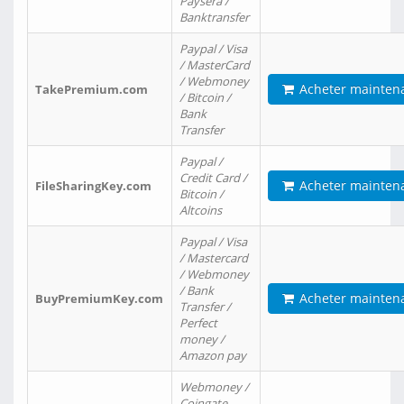
Paysera /
Banktransfer
Paypal / Visa
/ MasterCard
/ Webmoney
Acheter mainten
TakePremium.com
/ Bitcoin /
Bank
Transfer
Paypal /
Credit Card /
Acheter mainten
FileSharingKey.com
Bitcoin /
Altcoins
Paypal / Visa
/ Mastercard
/ Webmoney
/ Bank
Acheter mainten
BuyPremiumKey.com
Transfer /
Perfect
money /
Amazon pay
Webmoney /
Coingate