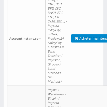
(BTC, BCH,
BTG, CVC,
DASH, ETC,
ETH, LTC,
OMG, ZEC…) /
Paysera
(EasyPay,
mBank,
Acheter mainten
AccountInstant.com
Przelewy24,
SafetyPay,
EUROPEAN
Bank
Transfer) /
Payssion,
Giropay /
Local
Methods
(20+
Methods)
Paypal /
Webmoney /
Bitcoin /
Paysera