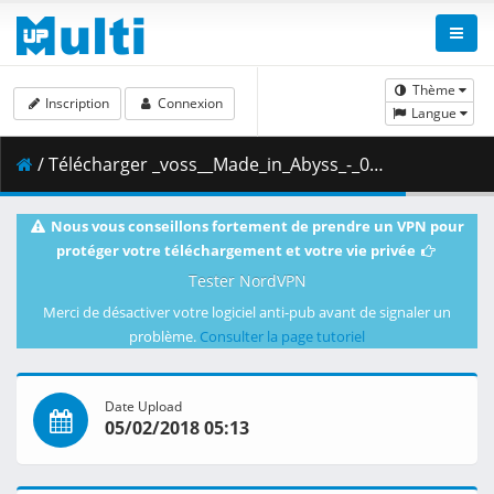
Thème
Inscription
Connexion
Langue
/ Télécharger _voss__Made_in_Abyss_-_06__BD_1080p_x264_FLAC___00000006_.mkv.002 ( 795.76 MB )
Nous vous conseillons fortement de prendre un VPN pour
protéger votre téléchargement et votre vie privée
Tester NordVPN
Merci de désactiver votre logiciel anti-pub avant de signaler un
problème.
Consulter la page tutoriel
Date Upload
05/02/2018 05:13