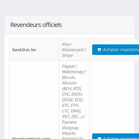
Revendeurs officiels
Visa /
Acheter mainten
GeekDot.be
Mastercard /
Stripe
Paypal /
Webmoney /
Bitcoin,
Altcoins
(BCH, BTG,
CVC, DASH,
DOGE, EOS,
ETC, ETH,
LTC, OMG,
SNT, ZEC…) /
Paysera
(Easypay,
Mbank,
Acheter mainten
PremiumKeys.com
Przelewy24,