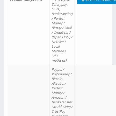
Safetypay,
SEPA,
Banktransfer)
/ Perfect
Money /
Bitpay / Skrill
/ Credit card
(Japan Only) /
Neteller /
Local
Methods
(25+
methods)
Paypal /
Webmoney /
Bitcoin,
Altcoins /
Perfect
Money /
Amazon /
BankTransfer
(world wide) /
TrustPay