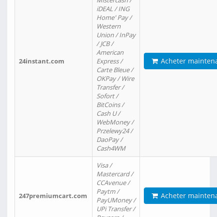
Mistercash /
iDEAL / ING
Home' Pay /
Western
Union / InPay
/ JCB /
American
Acheter mainten
24instant.com
Express /
Carte Bleue /
OKPay / Wire
Transfer /
Sofort /
BitCoins /
Cash U /
WebMoney /
Przelewy24 /
DaoPay /
Cash4WM
Visa /
Mastercard /
CCAvenue /
Paytm /
Acheter mainten
247premiumcart.com
PayUMoney /
UPi Transfer /