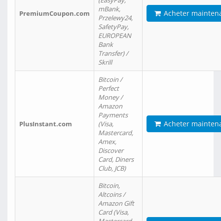
(EasyPay,
mBank,
Acheter mainten
PremiumCoupon.com
Przelewy24,
SafetyPay,
EUROPEAN
Bank
Transfer) /
Skrill
Bitcoin /
Perfect
Money /
Amazon
Payments
Acheter mainten
PlusInstant.com
(Visa,
Mastercard,
Amex,
Discover
Card, Diners
Club, JCB)
Bitcoin,
Altcoins /
Amazon Gift
Card (Visa,